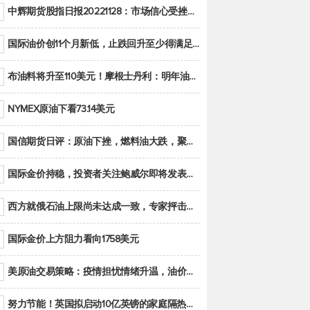
中辉期货股指日报20221128：市场信心受挫，股指全线回调
国际油价创11个月新低，止跌回升至少得满足二大条件之一
布油料将升至110美元！摩根士丹利：明年油市面临七大不确定性
NYMEX原油下看73.14美元
国信期货日评：原油下挫，燃料油大跌，聚烯烃谨慎回调
国际金价持稳，投资者关注鲍威尔即将发表的讲话
西方就俄石油上限尚未达成一致，专家抨击限价是无用功
国际金价上方阻力看向1758美元
美原油交易策略：疫情担忧情绪升温，油价跌创年内新低
努力节能！英国拟启动10亿英镑的家庭隔热工程 减少能源消耗