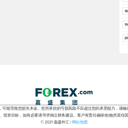
18
19
20
险，可能导致您损失本金。您所承担的亏损风险不应超过您的承受能力，请确
、投资目标，如有必要请寻求独立财务建议。客户有责任确保他/她所居住
© 2021 嘉盛外汇 |
网站地图