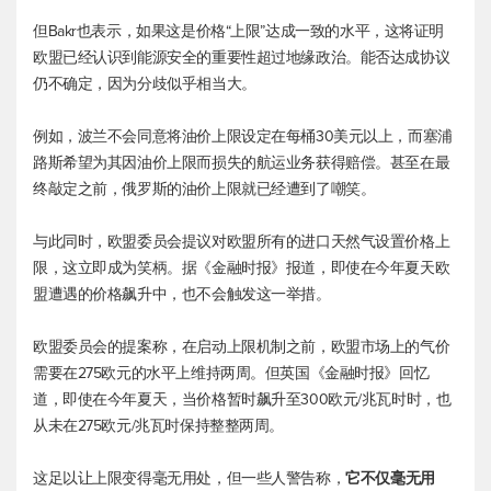
但Bakr也表示，如果这是价格“上限”达成一致的水平，这将证明
欧盟已经认识到能源安全的重要性超过地缘政治。能否达成协议
仍不确定，因为分歧似乎相当大。
例如，波兰不会同意将油价上限设定在每桶30美元以上，而塞浦
路斯希望为其因油价上限而损失的航运业务获得赔偿。甚至在最
终敲定之前，俄罗斯的油价上限就已经遭到了嘲笑。
与此同时，欧盟委员会提议对欧盟所有的进口天然气设置价格上
限，这立即成为笑柄。据《金融时报》报道，即使在今年夏天欧
盟遭遇的价格飙升中，也不会触发这一举措。
欧盟委员会的提案称，在启动上限机制之前，欧盟市场上的气价
需要在275欧元的水平上维持两周。但英国《金融时报》回忆
道，即使在今年夏天，当价格暂时飙升至300欧元/兆瓦时时，也
从未在275欧元/兆瓦时保持整整两周。
这足以让上限变得毫无用处，但一些人警告称，
它不仅毫无用