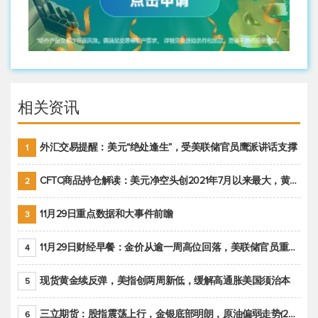
相关资讯
外汇交易提醒：美元“绝处逢生”，受美联储官员鹰派讲话支撑
1
CFTC商品持仓解读：美元净空头创2021年7月以来最大，黄金期货投机性净多头头寸减少
2
11月29日重点数据和大事件前瞻
3
11月29日财经早餐：金价从逾一周高位回落，美联储官员重申鹰派立场推动美元回升
4
现货黄金续反弹，美指创两周新低，缓解高通胀美国须治本
5
三立期货：股指震荡上行，金银底部明朗，原油偏弱走势(20221128收评)
6