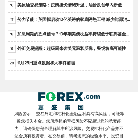
美原油交易策略：疫情担忧情绪升温，油价跌创年内新低
16
努力节能！英国拟启动10亿英镑的家庭隔热工程 减少能源消耗
17
加息周期的拐点信号？10年期美债收益率持续低于联邦基金利率目标区间
18
外汇交易提醒：超级周来袭美元温和反弹，警惕筑底可能性
19
11月28日重点数据和大事件前瞻
20
风险警示： 交易外汇和杠杆化金融品种具有高风险，可能导
致您损失本金。您所承担的亏损风险不应超过您的承受能
力，请确保您完全理解其中所涉风险。交易杠杆化产品并不
适合所有投资者。在交易前，请考虑您的经验水平、投资目