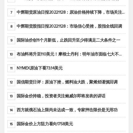
中辉期货原油日报20221128：原油价格持续下降，市场关注OPEC+新一轮产能政策
7
中辉期货股指日报20221128：市场信心受挫，股指全线回调
8
国际油价创11个月新低，止跌回升至少得满足二大条件之一
9
布油料将升至110美元！摩根士丹利：明年油市面临七大不确定性
10
NYMEX原油下看73.14美元
11
国信期货日评：原油下挫，燃料油大跌，聚烯烃谨慎回调
12
国际金价持稳，投资者关注鲍威尔即将发表的讲话
13
西方就俄石油上限尚未达成一致，专家抨击限价是无用功
14
国际金价上方阻力看向1758美元
15