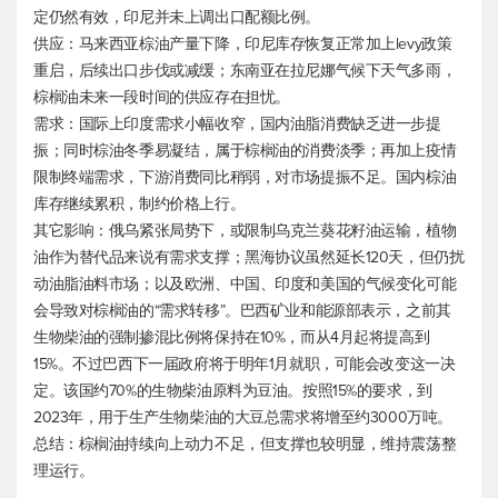
定仍然有效，印尼并未上调出口配额比例。
供应：马来西亚棕油产量下降，印尼库存恢复正常加上levy政策
重启，后续出口步伐或减缓；东南亚在拉尼娜气候下天气多雨，
棕榈油未来一段时间的供应存在担忧。
需求：国际上印度需求小幅收窄，国内油脂消费缺乏进一步提
振；同时棕油冬季易凝结，属于棕榈油的消费淡季；再加上疫情
限制终端需求，下游消费同比稍弱，对市场提振不足。国内棕油
库存继续累积，制约价格上行。
其它影响：俄乌紧张局势下，或限制乌克兰葵花籽油运输，植物
油作为替代品来说有需求支撑；黑海协议虽然延长120天，但仍扰
动油脂油料市场；以及欧洲、中国、印度和美国的气候变化可能
会导致对棕榈油的“需求转移”。巴西矿业和能源部表示，之前其
生物柴油的强制掺混比例将保持在10%，而从4月起将提高到
15%。不过巴西下一届政府将于明年1月就职，可能会改变这一决
定。该国约70%的生物柴油原料为豆油。按照15%的要求，到
2023年，用于生产生物柴油的大豆总需求将增至约3000万吨。
总结：棕榈油持续向上动力不足，但支撑也较明显，维持震荡整
理运行。