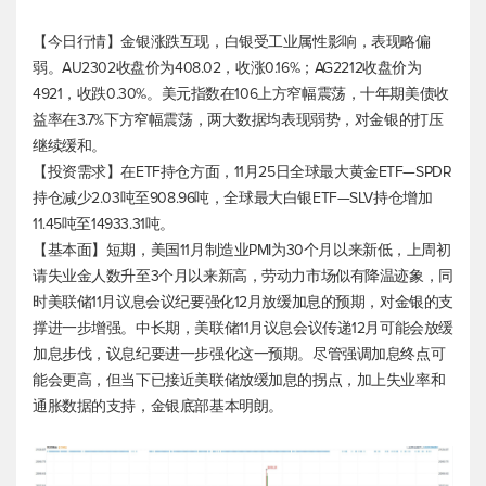
【今日行情】金银涨跌互现，白银受工业属性影响，表现略偏
弱。AU2302收盘价为408.02，收涨0.16%；AG2212收盘价为
4921，收跌0.30%。
美元指数
在106上方窄幅震荡，十年期美债收
益率在3.7%下方窄幅震荡，两大数据均表现弱势，对金银的打压
继续缓和。
【投资需求】在ETF持仓方面，11月25日全球最大黄金ETF—SPDR
持仓减少2.03吨至908.96吨，全球最大白银ETF—SLV持仓增加
11.45吨至14933.31吨。
【基本面】短期，美国11月制造业PMI为30个月以来新低，上周初
请失业金人数升至3个月以来新高，劳动力市场似有降温迹象，同
时美联储11月议息会议纪要强化12月放缓加息的预期，对金银的支
撑进一步增强。中长期，美联储11月议息会议传递12月可能会放缓
加息步伐，议息纪要进一步强化这一预期。尽管强调加息终点可
能会更高，但当下已接近美联储放缓加息的拐点，加上失业率和
通胀数据的支持，金银底部基本明朗。