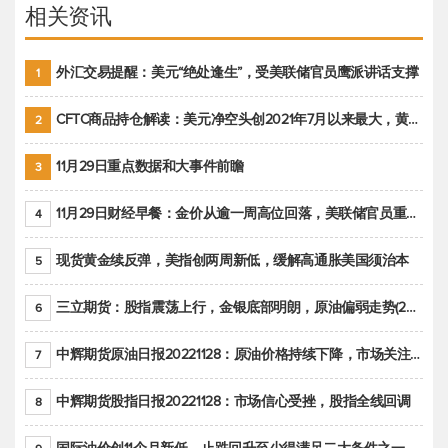
相关资讯
外汇交易提醒：美元“绝处逢生”，受美联储官员鹰派讲话支撑
1
CFTC商品持仓解读：美元净空头创2021年7月以来最大，黄金期货投机性净多头头寸减少
2
11月29日重点数据和大事件前瞻
3
11月29日财经早餐：金价从逾一周高位回落，美联储官员重申鹰派立场推动美元回升
4
现货黄金续反弹，美指创两周新低，缓解高通胀美国须治本
5
三立期货：股指震荡上行，金银底部明朗，原油偏弱走势(20221128收评)
6
中辉期货原油日报20221128：原油价格持续下降，市场关注OPEC+新一轮产能政策
7
中辉期货股指日报20221128：市场信心受挫，股指全线回调
8