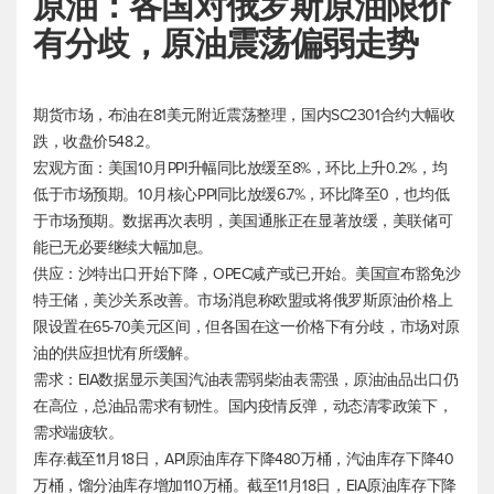
原油：各国对俄罗斯原油限价
有分歧，原油震荡偏弱走势
期货市场，布油在81美元附近震荡整理，国内SC2301合约大幅收
跌，收盘价548.2。
宏观方面：美国10月PPI升幅同比放缓至8%，环比上升0.2%，均
低于市场预期。10月核心PPI同比放缓6.7%，环比降至0，也均低
于市场预期。数据再次表明，美国通胀正在显著放缓，美联储可
能已无必要继续大幅加息。
供应：沙特出口开始下降，OPEC减产或已开始。美国宣布豁免沙
特王储，美沙关系改善。市场消息称欧盟或将俄罗斯原油价格上
限设置在65-70美元区间，但各国在这一价格下有分歧，市场对原
油的供应担忧有所缓解。
需求：EIA数据显示美国汽油表需弱柴油表需强，原油油品出口仍
在高位，总油品需求有韧性。国内疫情反弹，动态清零政策下，
需求端疲软。
库存:截至11月18日，API原油库存下降480万桶，汽油库存下降40
万桶，馏分油库存增加110万桶。截至11月18日，EIA原油库存下降