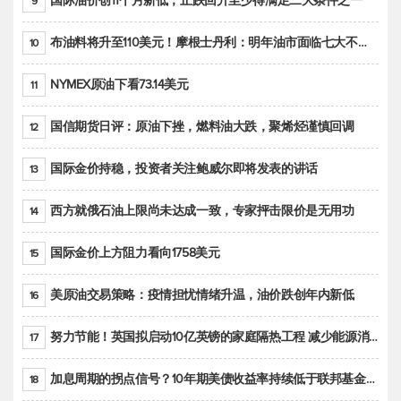
国际油价创11个月新低，止跌回升至少得满足二大条件之一
9
布油料将升至110美元！摩根士丹利：明年油市面临七大不确定性
10
NYMEX原油下看73.14美元
11
国信期货日评：原油下挫，燃料油大跌，聚烯烃谨慎回调
12
国际金价持稳，投资者关注鲍威尔即将发表的讲话
13
西方就俄石油上限尚未达成一致，专家抨击限价是无用功
14
国际金价上方阻力看向1758美元
15
美原油交易策略：疫情担忧情绪升温，油价跌创年内新低
16
努力节能！英国拟启动10亿英镑的家庭隔热工程 减少能源消耗
17
加息周期的拐点信号？10年期美债收益率持续低于联邦基金利率目标区间
18