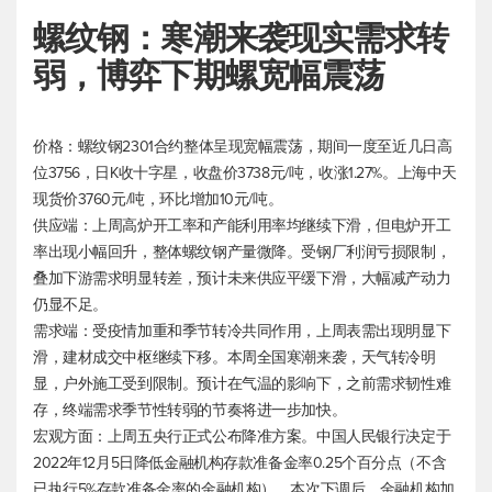
螺纹钢：寒潮来袭现实需求转
弱，博弈下期螺宽幅震荡
价格：螺纹钢2301合约整体呈现宽幅震荡，期间一度至近几日高
位3756，日K收十字星，收盘价3738元/吨，收涨1.27%。上海中天
现货价3760元/吨，环比增加10元/吨。
供应端：上周高炉开工率和产能利用率均继续下滑，但电炉开工
率出现小幅回升，整体螺纹钢产量微降。受钢厂利润亏损限制，
叠加下游需求明显转差，预计未来供应平缓下滑，大幅减产动力
仍显不足。
需求端：受疫情加重和季节转冷共同作用，上周表需出现明显下
滑，建材成交中枢继续下移。本周全国寒潮来袭，天气转冷明
显，户外施工受到限制。预计在气温的影响下，之前需求韧性难
存，终端需求季节性转弱的节奏将进一步加快。
宏观方面：上周五央行正式公布降准方案。中国人民银行决定于
2022年12月5日降低金融机构存款准备金率0.25个百分点（不含
已执行5%存款准备金率的金融机构）。本次下调后，金融机构加