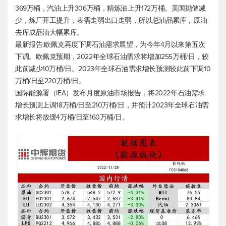
369万桶，汽油上升306万桶，精炼油上升172万桶。美国抛储减
少，炼厂开工提升，表需走弱出口走弱，所以总油品累库，原油
去库成品油大幅累库。
最新报告:欧佩克再度下调石油需求展望，为今年4月以来第五次
下调。欧佩克预期，2022年全球石油需求将增加255万桶/日，较
此前减少10万桶/日。2023年全球石油需求增长预测较此前下调10
万桶/日至220万桶/日。
国际能源署（IEA）发布月度原油市场报告，将2022年石油需求
增长预测上调18万桶/日至210万桶/日，并预计2023年全球石油需
求增长将放缓4万桶/日至160万桶/日。