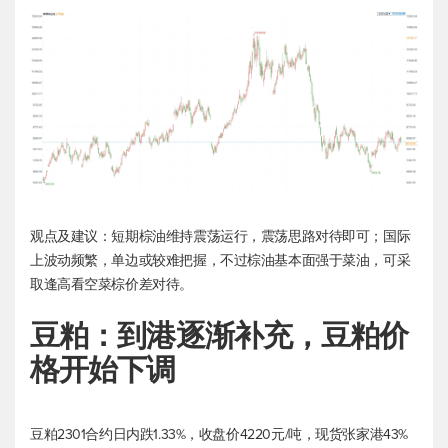
观点及建议：短期棕油维持震荡运行，震荡思路对待即可；国际
上波动频繁，单边或较难把握，不过棕油基本面强于菜油，可采
取逢高看空菜棕价差对待。
豆粕：到港逐渐补充，豆粕价
格开始下调
豆粕2301合约日内跌1.33%，收盘价4220元/吨，现货张家港43%