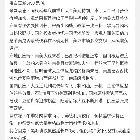
蛋白豆粕5150元/吨
最新动态：阿根廷年底前重启大豆美元特别汇率，大豆出口步伐
有望加快。虽然阿根廷持续干旱影响播种进度，但南美大豆整体
产量有望恢复性增长。巴西生物柴油政策一波三折，黑海谷物出
口协议延期，国外投资者担忧中国需求前景，宏观方面美联储加
息节奏是否放缓仍存在不确定性，美豆市场多空交织，延续震荡
运行。
产地供应端：南美大豆来看，巴西播种进度正常，但阿根廷进度
偏慢，但总的来看今年南美再次遭遇如去年一样的大干旱的概率
可能性不高，暂时全球大豆供应宽松的格局未改。美国密西西比
河水位受降雨增加而逐渐升高，供应缓慢恢复。
国内供应：大豆近月到港依然有限，制约油厂开机，豆粕供应整
体维持偏紧。不过11月下旬美豆到港增加，国内原料紧缺局面或
改观，豆粕库存迎来拐点，随着后续大豆不断到港，供应紧张局
面缓解。
需求端：冬季猪肉需求尚可，养殖利润较好，饲料需求保持正
常，但留意年底大量生猪出栏对饲料需求的冲击。
其它因素：黑海协议虽然延长120天，但俄乌冲突下仍易扰动油脂
油料市场。