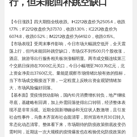
行，但未能回补跳空缺口
【今日涨跌】四大期指全线收跌。IH2212收盘价为2505.4，收跌
1.77%；IF2212收盘价为3737.0，收跌1.30%；IC2212收盘价为
6074.8，收跌0.52%；IM2212收盘价为6492.0，收跌0.15%。
【市场表现】受周末事件影响，今日市场大幅跳空低开，全天震
荡上行，但均未能回补跳空缺口，市场仅不到1500只个股收涨，
酒店、旅游等出行服务相关板块涨幅明显。两市成交额连续第三
个交易日保持在7000亿元关口，今日小幅增至7403.76亿元，北
上资金净卖出37.60亿元。量能是观察市场情绪比较有效的指标，
当下市场成交额接连下滑，一定程度上反映出资金观望情绪加
大，市场风险偏好回落。
【基本面】受疫情扰动影响，国内10月消费增长转负，地产继续
寻底，基建略有回调，加上外需回落使得出口转弱，经济整体表
现不是非常乐观。近期全国新增确诊和无症状人数激增，且引发
社会性事件，乌鲁木齐宣布社会面清零，郑州宣布11月30日转入
常态化动态清零。整体看下来，市场期待的防疫政策彻底改变仍
需时间，近期这一次大规模的疫情爆发也在检验优化防疫政策的