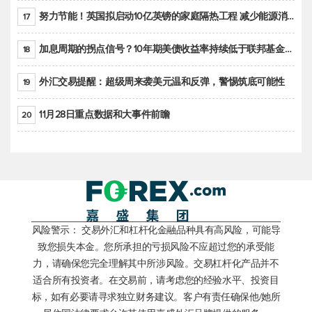
努力节能！英国拟启动10亿英镑的家庭隔热工程 减少能源消耗
17
加息周期的拐点信号？10年期美债收益率持续低于联邦基金利率目标区间
18
外汇交易提醒：超级周来袭美元温和反弹，警惕筑底可能性
19
11月28日重点数据和大事件前瞻
20
风险警示： 交易外汇和杠杆化金融品种具有高风险，可能导
致您损失本金。您所承担的亏损风险不应超过您的承受能
力，请确保您完全理解其中所涉风险。交易杠杆化产品并不
适合所有投资者。在交易前，请考虑您的经验水平、投资目
标，如有必要请寻求独立财务建议。客户有责任确保他/她所