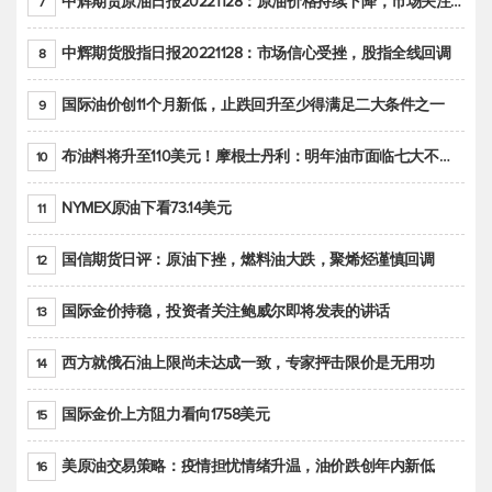
中辉期货原油日报20221128：原油价格持续下降，市场关注OPEC+新一轮产能政策
7
中辉期货股指日报20221128：市场信心受挫，股指全线回调
8
国际油价创11个月新低，止跌回升至少得满足二大条件之一
9
布油料将升至110美元！摩根士丹利：明年油市面临七大不确定性
10
NYMEX原油下看73.14美元
11
国信期货日评：原油下挫，燃料油大跌，聚烯烃谨慎回调
12
国际金价持稳，投资者关注鲍威尔即将发表的讲话
13
西方就俄石油上限尚未达成一致，专家抨击限价是无用功
14
国际金价上方阻力看向1758美元
15
美原油交易策略：疫情担忧情绪升温，油价跌创年内新低
16