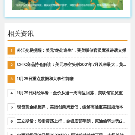
相关资讯
外汇交易提醒：美元“绝处逢生”，受美联储官员鹰派讲话支撑
1
CFTC商品持仓解读：美元净空头创2021年7月以来最大，黄金期货投机性净多头头寸减少
2
11月29日重点数据和大事件前瞻
3
11月29日财经早餐：金价从逾一周高位回落，美联储官员重申鹰派立场推动美元回升
4
现货黄金续反弹，美指创两周新低，缓解高通胀美国须治本
5
三立期货：股指震荡上行，金银底部明朗，原油偏弱走势(20221128收评)
6