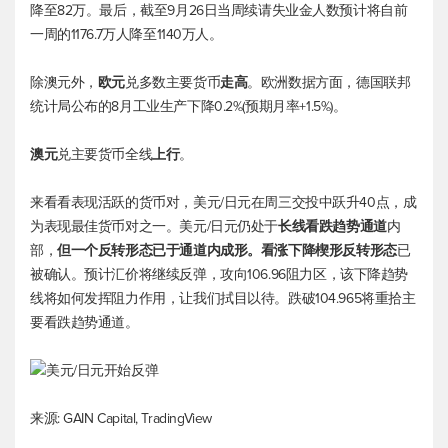
降至82万。最后，截至9月26日当周续请失业金人数预计将自前
一周的1176.7万人降至1140万人。
除澳元外，
欧元
兑多数主要货币
走高
。欧洲数据方面，德国联邦
统计局公布的8月工业生产下降0.2%(预期月率+1.5%)。
澳元
兑主要货币全线
上行
。
来看看表现活跃的货币对，美元/日元在周三交投中跃升40点，成
为表现最佳货币对之一。美元/日元仍处于
长线看跌趋势通道
内
部，
但一个反转形态已于通道内成形。看涨下降楔形反转形态
已
被确认。预计汇价将继续反弹，攻向106.96阻力区，该下降趋势
线将如何发挥阻力作用，让我们拭目以待。跌破104.965将重拾主
要看跌趋势通道。
来源: GAIN Capital, TradingView