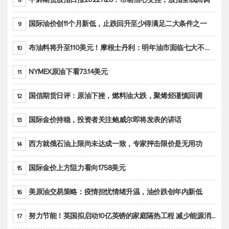
8
国际油价创11个月新低，止跌回升至少得满足二大条件之一
9
布油料将升至110美元！摩根士丹利：明年油市面临七大不确定性
10
NYMEX原油下看73.14美元
11
国信期货日评：原油下挫，燃料油大跌，聚烯烃谨慎回调
12
国际金价持稳，投资者关注鲍威尔即将发表的讲话
13
西方就俄石油上限尚未达成一致，专家抨击限价是无用功
14
国际金价上方阻力看向1758美元
15
美原油交易策略：疫情担忧情绪升温，油价跌创年内新低
16
努力节能！英国拟启动10亿英镑的家庭隔热工程 减少能源消耗
17