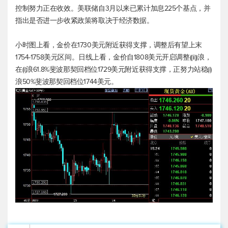
控制努力正在收效。美联储自3月以来已累计加息225个基点，并
指出是否进一步收紧政策将取决于经济数据。
小时图上看，金价在1730美元附近获得支撑，调整后有望上末
1754-1758美元区间。日线上看，金价自1808美元开启调整((ii))浪，
在(i)浪61.8%斐波那契回档位1729美元附近获得支撑，正努力站稳(i)
浪50%斐波那契回档位1744美元。