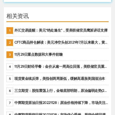
相关资讯
外汇交易提醒：美元“绝处逢生”，受美联储官员鹰派讲话支撑
1
CFTC商品持仓解读：美元净空头创2021年7月以来最大，黄金期货投机性净多头头寸减少
2
11月29日重点数据和大事件前瞻
3
11月29日财经早餐：金价从逾一周高位回落，美联储官员重申鹰派立场推动美元回升
4
现货黄金续反弹，美指创两周新低，缓解高通胀美国须治本
5
三立期货：股指震荡上行，金银底部明朗，原油偏弱走势(20221128收评)
6
中辉期货原油日报20221128：原油价格持续下降，市场关注OPEC+新一轮产能政策
7
中辉期货股指日报20221128：市场信心受挫，股指全线回调