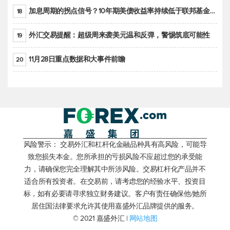
加息周期的拐点信号？10年期美债收益率持续低于联邦基金利率目标区间
18
外汇交易提醒：超级周来袭美元温和反弹，警惕筑底可能性
19
11月28日重点数据和大事件前瞻
20
风险警示： 交易外汇和杠杆化金融品种具有高风险，可能导
致您损失本金。您所承担的亏损风险不应超过您的承受能
力，请确保您完全理解其中所涉风险。交易杠杆化产品并不
适合所有投资者。在交易前，请考虑您的经验水平、投资目
标，如有必要请寻求独立财务建议。客户有责任确保他/她所
居住国法律要求允许其使用嘉盛外汇品牌提供的服务。
© 2021 嘉盛外汇 |
网站地图