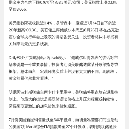
期金主力合约下跌0.16%至1758.3美元/盎司；
美元指数
上涨0.13%
至108.666。
美元指数
隔夜收跌近0.4%，尽管盘中一度逼近7月14日创下的近
20年新高109.30。美联储主席鲍威尔本周五(8月26日)将在杰克逊
霍尔全球央行年会上发表的讲话备受关注，投资者将从中寻找有
关利率前景的更多线索。
DailyFX外汇策略师Ilya Spivak表示：“鲍威尔即将发表的讲话对市
场来说是一件重要事情，投资者期待美联储透露某种政策指导或
框架。总体而言，宏观环境实质上并没有太大的不同。现阶段，
黄金前景仍然非常看跌。”
明尼阿波利斯联储主席卡什卡里重申，美联储将重点放在通胀控
制上。他最大的担忧是美联储误读价格上升压力程度或持续性，
需要采取更激进的加息措施来控制通胀。
7月份美国新屋销售量跌至6年半低点，而衡量私营部门商业活动
的美国7月Markit综合PMI指数降至27个月低点，表明美联储通胀