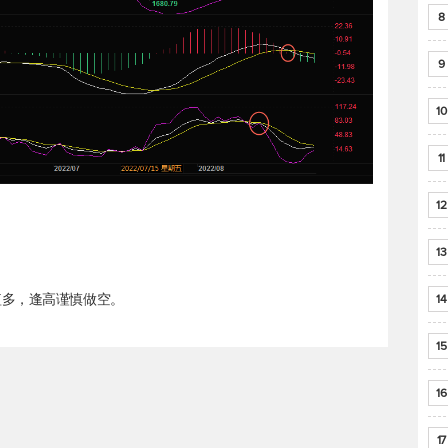
8
9
10
11
12
13
短多，逢高谨慎做空。
14
15
16
17