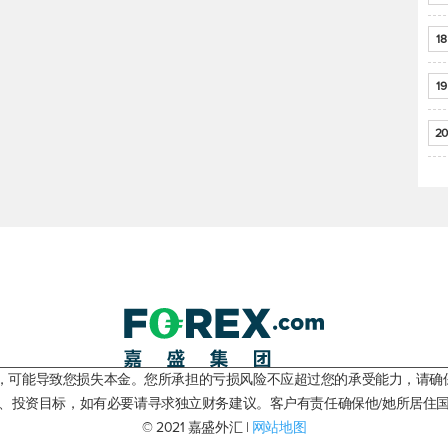
18
19
20
险，可能导致您损失本金。您所承担的亏损风险不应超过您的承受能力，请确
、投资目标，如有必要请寻求独立财务建议。客户有责任确保他/她所居住
© 2021 嘉盛外汇 |
网站地图