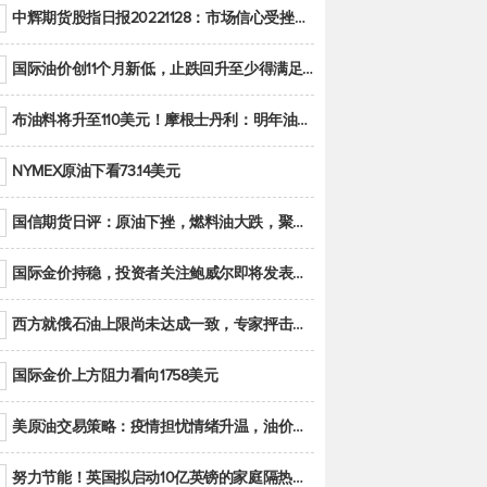
中辉期货股指日报20221128：市场信心受挫，股指全线回调
国际油价创11个月新低，止跌回升至少得满足二大条件之一
布油料将升至110美元！摩根士丹利：明年油市面临七大不确定性
NYMEX原油下看73.14美元
国信期货日评：原油下挫，燃料油大跌，聚烯烃谨慎回调
国际金价持稳，投资者关注鲍威尔即将发表的讲话
西方就俄石油上限尚未达成一致，专家抨击限价是无用功
国际金价上方阻力看向1758美元
美原油交易策略：疫情担忧情绪升温，油价跌创年内新低
努力节能！英国拟启动10亿英镑的家庭隔热工程 减少能源消耗