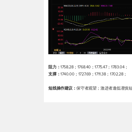
阻力：
1758.28；1768.40；1775.47；1783.04；
支撑：
1740.00；1727.69；1711.38；1702.28；
短线操作建议：
保守者观望；激进者逢低谨慎