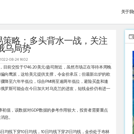
关于我
交易策略：多头背水一战，关注
俄乌局势
2022-08-24 14:02
，目前交投于1746.20美元/盎司附近，虽然市场正在等待本周晚
期偏向鹰派，这给美元提供支撑，令金价承压；但最新出炉的欧
骤降至六年半低位，综合PMI将至逾两年低位，避险买盘和逢
称俄罗斯可能会在今日加大对乌克兰的进攻，短线金价仍有进一
率初值，该数据对GDP数据的参考作用较大，投资者需要重点
关消息。
5日均线下穿10日均线，10日均线下穿21日均线，金价处于布林