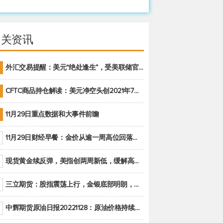
相关资讯
外汇交易提醒：美元“绝处逢生”，受美联储官员鹰派讲话支撑
CFTC商品持仓解读：美元净空头创2021年7月以来最大，黄金期货投机性净多头头寸减少
11月29日重点数据和大事件前瞻
11月29日财经早餐：金价从逾一周高位回落，美联储官员重申鹰派立场推动美元回升
现货黄金续反弹，美指创两周新低，缓解高通胀美国须治本
三立期货：股指震荡上行，金银底部明朗，原油偏弱走势(20221128收评)
中辉期货原油日报20221128：原油价格持续下降，市场关注OPEC+新一轮产能政策