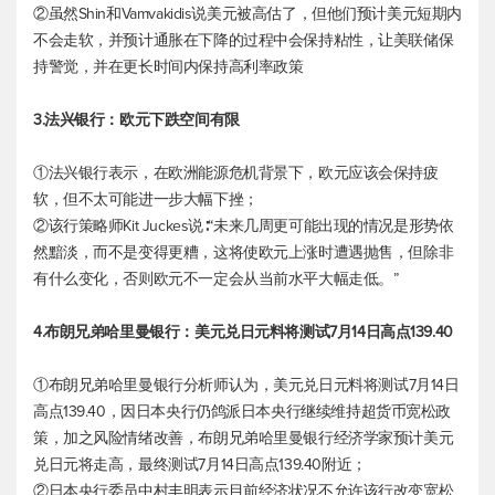
②虽然Shin和Vamvakidis说美元被高估了，但他们预计美元短期内
不会走软，并预计通胀在下降的过程中会保持粘性，让美联储保
持警觉，并在更长时间内保持高利率政策
3.法兴银行：欧元下跌空间有限
①法兴银行表示，在欧洲能源危机背景下，欧元应该会保持疲
软，但不太可能进一步大幅下挫；
②该行策略师Kit Juckes说∶“未来几周更可能出现的情况是形势依
然黯淡，而不是变得更糟，这将使欧元上涨时遭遇抛售，但除非
有什么变化，否则欧元不一定会从当前水平大幅走低。”
4.布朗兄弟哈里曼银行：
美元兑日元
料将测试7月14日高点139.40
①布朗兄弟哈里曼银行分析师认为，
美元兑日元
料将测试7月14日
高点139.40，因日本央行仍鸽派日本央行继续维持超货币宽松政
策，加之风险情绪改善，布朗兄弟哈里曼银行经济学家预计
美元
兑日元
将走高，最终测试7月14日高点139.40附近；
②日本央行委员中村丰明表示目前经济状况不允许该行改变宽松