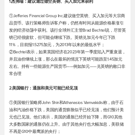
1.杰弗瑞：建议通过做空英镑、买入加元来获利
①Jefferies Financial Group Inc.建议做空英镑、买入加元等大宗商
品货币。该行策略师告诉客户称，仍然有时间从能源价格暴涨引
发的经济动荡中获利。该行全球外汇主管Brad Bechtel说，尽管英
镑已经很疲软，但可能会继续下跌。英镑兑加元今年已下跌
11％，目前报1.5275加元，为2013年以来的最低水平；
②Bechtel表示，如果英国经济在2023年第一季度陷入严重衰退，
并且油价继续上涨，那么在最坏的情况下英镑可能跌至1.45加元
左右。持有一些能源生产国货币——例如加元——兑英镑的敞口非
常合理
2.美国银行：通胀和美元可能已经见顶
①美国银行策略师John Shin和Athanasios Vamvakidis称，由于石
油和汽油价格下跌，美国的通货膨胀似乎已经见顶，他们预计美
元也已见顶。他们表示，美国的通胀已经开始下降，而G10其他
大多数国家的通胀仍在上升。由于其他央行也大幅加息，美联储
不再是G10中最鹰派的央行；