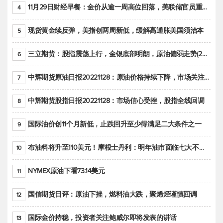
11月29日财经早餐：金价从逾一周高位回落，美联储官员重申鹰派立场推动美元回升
4
现货黄金续反弹，美指创两周新低，缓解高通胀美国须治本
5
三立期货：股指震荡上行，金银底部明朗，原油偏弱走势(20221128收评)
6
中辉期货原油日报20221128：原油价格持续下降，市场关注OPEC+新一轮产能政策
7
中辉期货股指日报20221128：市场信心受挫，股指全线回调
8
国际油价创11个月新低，止跌回升至少得满足二大条件之一
9
布油料将升至110美元！摩根士丹利：明年油市面临七大不确定性
10
NYMEX原油下看73.14美元
11
国信期货日评：原油下挫，燃料油大跌，聚烯烃谨慎回调
12
国际金价持稳，投资者关注鲍威尔即将发表的讲话
13