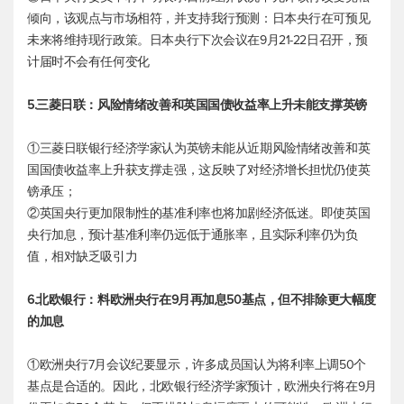
倾向，该观点与市场相符，并支持我行预测：日本央行在可预见
未来将维持现行政策。日本央行下次会议在9月21-22日召开，预
计届时不会有任何变化
5.三菱日联：风险情绪改善和英国国债收益率上升未能支撑英镑
①三菱日联银行经济学家认为英镑未能从近期风险情绪改善和英
国国债收益率上升获支撑走强，这反映了对经济增长担忧仍使英
镑承压；
②英国央行更加限制性的基准利率也将加剧经济低迷。即使英国
央行加息，预计基准利率仍远低于通胀率，且实际利率仍为负
值，相对缺乏吸引力
6.北欧银行：料欧洲央行在9月再加息50基点，但不排除更大幅度
的加息
①欧洲央行7月会议纪要显示，许多成员国认为将利率上调50个
基点是合适的。因此，北欧银行经济学家预计，欧洲央行将在9月