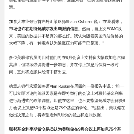
美联储在与通胀作斗争 的同时，还面对着一些美国经济数据的下
滑。
加拿大丰业银行首席外汇策略师Shaun Osborne说：“在我看来，
市场也许在期待鲍威尔发出鹰派的信息
。然而，自上次FOMC以
来，美国的数据并不是真的那么好。我认为随着美国汽油价格的
大幅下降，有一种观点认为通胀压力可能早已见顶。”
多位美联储官员周四对他们将在9月会议上支持多大幅度加息含糊
其辞，但继续强调将进一步加息，并在停止加息后保持一段时
间，直到将通胀从经济中挤出去。
德意志银行宏观策略师Alan Ruskin在周四的一份报告中说：“唯一
可以立即讨论的鸽派因素是在即将举行的会议上对联邦基金利率
进行渐进式的政策调整。即使在这里，也不要指望鲍威尔会解决9
月会议上加息50个基点还是75个基点的争论。”他指出，美联储在
做出决定之前，将希望看到8月份的就业和通胀数据。
联邦基金利率期货交易员认为美联储在9月会议上再加息75个基