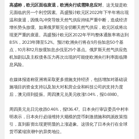
高盛称，欧元区面临衰退，欧洲央行或需降息应对
。这无疑是欧
元面临的另一个利空因素。高盛预计欧元区2022年下半年将出现
温和衰退，因俄乌冲突导致天然气供应持续严重中断，造成经济
增长势头放缓。如果俄罗斯完全切断天然气供应，欧元区或将出
现更严重的衰退。高盛预计欧元区2022年平均整体通胀率将达到
8.5%，2023年降至5.2%。预计欧洲央行将在9月份加息50个基
点，10月和12月放缓加息步伐至25个基点。俄罗斯天然气供应危
机加剧以及主权债务压力再次出现的可能使欧洲央行利率面临降
息风险。
在媒体报道称亚洲将采取更多措施支持经济，包括增加对基础设
施项目的资金支持以及加大对私营企业和科技公司的支持力度
后，澳元得到提振。周四
澳元兑美元
收涨1.04%，报0.6980。
周四
美元兑日元
收跌0.46%，报136.47。日本央行审议委员中村丰
明表示，日本央行必须维持大规模的货币刺激措施和鸽派政策指
引，直到薪资出现更明显的上涨迹象。这强化了日本央行在全球
货币紧缩浪潮中的异类地位。