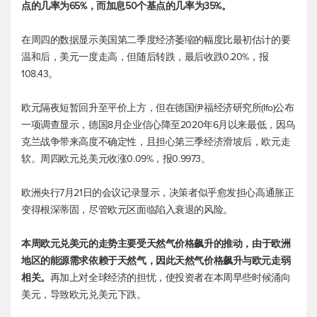
点的几率为65%，而加息50个基点的几率为35%。
在周四的数据显示美国第二季度经济萎缩的幅度比最初估计的要
温和后，美元一度走高，但随后转跌，最后收跌0.20%，报
108.43。
欧元隔夜短暂回升至平价上方，但在德国伊福经济研究所(Ifo)公布
一项调查显示，德国8月企业信心降至2020年6月以来最低，因乌
克兰战争带来高度不确定性，且担心第三季经济滑坡后，欧元走
软。周四
欧元兑美元
收涨0.09%，报0.9973。
欧洲央行7月21日的会议记录显示，决策者似乎愈发担心高通胀正
变得根深蒂固，尽管欧元区面临陷入衰退的风险。
本周
欧元兑美元
的走势主要受天然气价格飙升的推动，由于欧洲
地区的能源需求依赖于天然气，因此天然气价格飙升与欧元走弱
相关。
再加上对全球经济的担忧，使投资者在本周早些时候涌向
美元，导致
欧元兑美元
下跌。