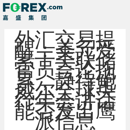
外汇交易提
醒：美元受
累于美联储
官员言论拖
累，静待鲍
威尔全球央
行年会讲话
能否发出鹰
派信息