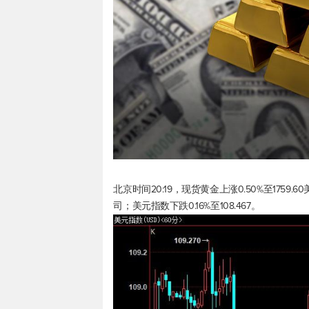
北京时间20:19，
现货黄金
上涨0.50%至1759.
司；
美元指数
下跌0.16%至108.467。