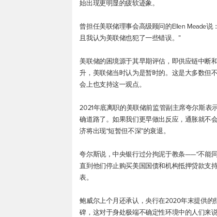
始出现更明显的疲软迹象。
曾担任美联储理事会高级顾问的Ellen Mea
且我认为美联储也犯了一些错误。”
美联储的困境源于其早期评估，即供应链中断
升，美联储当时认为是暂时的。这是大多数但
会上也支持这一观点。
2021年底离职的美联储前监管副主席夸尔斯表
确道路了。如果我们更早做出反应，通胀就不会
济将出现“短暂但不深”的衰退。
夸尔斯说，中央银行过分拘泥于教条——“不能
直到他们停止购买美国国债和机构抵押贷款支
表。
鲍威尔上个月还承认，央行在2020年末提供
碑，这对于身处极端不确定性环境中的人们来说