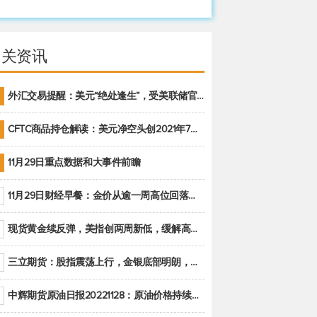
相关资讯
外汇交易提醒：美元“绝处逢生”，受美联储官员鹰派讲话支撑
CFTC商品持仓解读：美元净空头创2021年7月以来最大，黄金期货投机性净多头头寸减少
11月29日重点数据和大事件前瞻
11月29日财经早餐：金价从逾一周高位回落，美联储官员重申鹰派立场推动美元回升
现货黄金续反弹，美指创两周新低，缓解高通胀美国须治本
三立期货：股指震荡上行，金银底部明朗，原油偏弱走势(20221128收评)
中辉期货原油日报20221128：原油价格持续下降，市场关注OPEC+新一轮产能政策