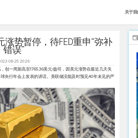
关于我
涨势暂停，待FED重申“弥补
错误”
022-08-25 20:26
创一周新高至1765.36美元/盎司，因美元涨势在最近几天失
球央行年会上发表的讲话。美联储没能及时预见40年未见的严