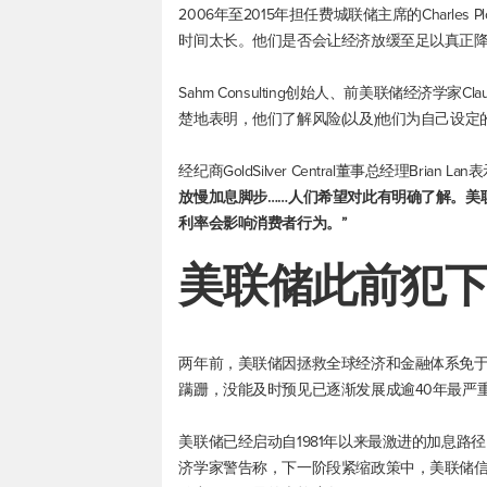
2006年至2015年担任费城联储主席的Charle
时间太长。他们是否会让经济放缓至足以真正降
Sahm Consulting创始人、前美联储经济学家
楚地表明，他们了解风险(以及)他们为自己设定
经纪商GoldSilver Central董事总经理Brian Lan
放慢加息脚步……人们希望对此有明确了解。美
利率会影响消费者行为。”
美联储此前犯
两年前，美联储因拯救全球经济和金融体系免
蹒跚，没能及时预见已逐渐发展成逾40年最严
美联储已经启动自1981年以来最激进的加息路
济学家警告称，下一阶段紧缩政策中，美联储