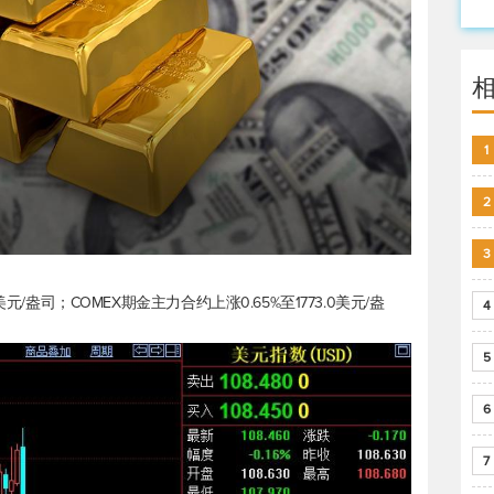
1
2
3
60美元/盎司；COMEX期金主力合约上涨0.65%至1773.0美元/盎
4
5
6
7