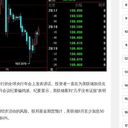
8
9
10
11
12
13
尔举行的全球央行年会上发表讲话。投资者一直在为美联储加倍兑
14
月会议纪要偏鸽派。纪要显示，美联储看到“几乎没有证据”表明
15
经济活动的风险。联邦基金期货预计，美联储9月至少加息50
16
60%。
17