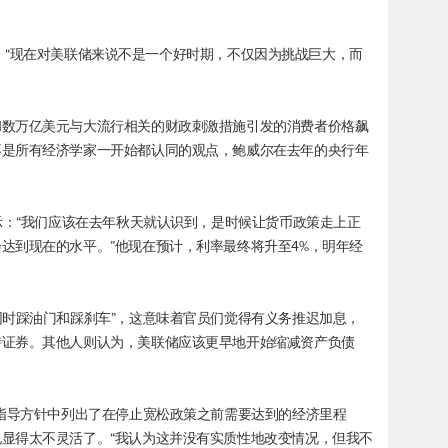
de说：“现在对美联储来说不是一个好时期，不仅因为挑战巨大，而
和数万亿美元与大流行相关的财政刺激措施引发的消费者价格飙
不是所有经济学家一开始都认同的观点，鲍威尔在去年的央行年
示：“我们应该在去年秋天就认识到，是时候让货币政策走上正
达到现在的水平。”他现在预计，利率最终将升至4%，明年经
同时踩油门和踩刹车”，这意味着官员们觉得有义务推迟加息，
持证券。其他人则认为，美联储应该更早地开始缩减资产负债
的指导方针中列出了在停止宽松政策之前需要达到的经济里程
显得太不灵活了。“我认为这并没有实质性地改变情况，但我不