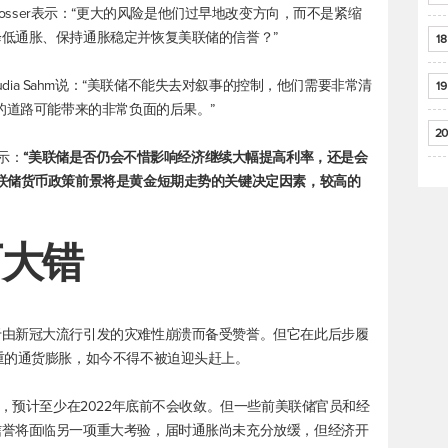
s Plosser表示：“更大的风险是他们过早地改变方向，而不是紧缩
低通胀、保持通胀稳定并恢复美联储的信誉？”
18
Claudia Sahm说：“美联储不能失去对叙事的控制，他们需要非常清
19
的道路可能带来的非常负面的后果。”
20
表示：
“美联储是否仍会不惜影响经济继续大幅提高利率，还是会
联储货币政策前景将是黄金短期走势的关键决定因素，较高的
下大错
于由新冠大流行引发的灾难性崩溃而备受赞誉。但它在此后步履
重的通货膨胀，如今不得不被迫迎头赶上。
径，预计至少在2022年底前不会收敛。但一些前美联储官员和经
信誉将面临另一项重大考验，届时通胀尚未充分放缓，但经济开