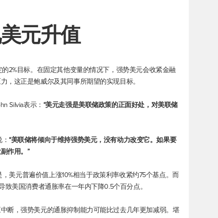
见美元升值
定的2%目标。在固定其他变量的情况下，强势美元会收紧金融
压力，这正是鲍威尔及其同事所期望的实现目标。
hn Silvia表示：
“美元走强是美联储政策的正面好处，对美联储
l说：
“美联储将倾向于维持强势美元，没有动力改变它。如果要
副作用。”
则是，美元普遍价值上涨10%相当于政策利率收紧约75个基点。而
导致美国消费者通胀率在一年内下降0.5个百分点。
应中断，强势美元的通胀抑制能力可能比过去几年更加减弱。堪