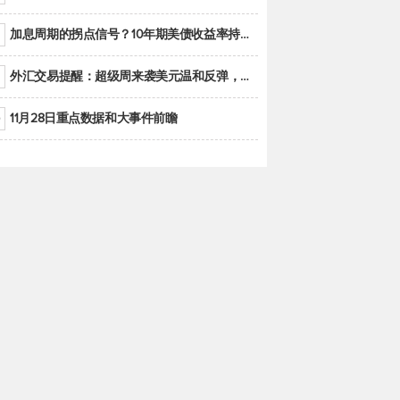
加息周期的拐点信号？10年期美债收益率持续低于联邦基金利率目标区间
外汇交易提醒：超级周来袭美元温和反弹，警惕筑底可能性
11月28日重点数据和大事件前瞻