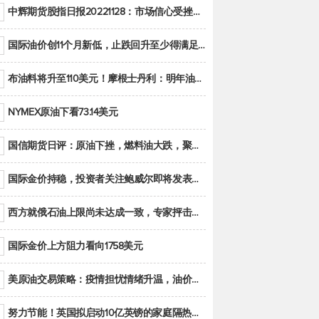
中辉期货股指日报20221128：市场信心受挫，股指全线回调
国际油价创11个月新低，止跌回升至少得满足二大条件之一
布油料将升至110美元！摩根士丹利：明年油市面临七大不确定性
NYMEX原油下看73.14美元
国信期货日评：原油下挫，燃料油大跌，聚烯烃谨慎回调
国际金价持稳，投资者关注鲍威尔即将发表的讲话
西方就俄石油上限尚未达成一致，专家抨击限价是无用功
国际金价上方阻力看向1758美元
美原油交易策略：疫情担忧情绪升温，油价跌创年内新低
努力节能！英国拟启动10亿英镑的家庭隔热工程 减少能源消耗