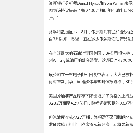
澳新银行分析师Daniel Hynes和Soni K
因为该协议提高了每天100万桶伊朗石油出口
张。”
路孚特数据显示，8月，俄罗斯对荷兰和爱沙尼亚的
自3月以来，欧盟一直在减少俄罗斯石油产品进口
在全球最大的石油消费国美国，BP公司报告称，
州Whiting炼油厂的部分装置。这座日产43
该公司在一封电子邮件回复中表示，大火已被
何时重新启动。当地媒体早些时候报道称，BP公司
美国原油和产品库存下降也增加了价格的上行压力
328.2万桶至4.217亿桶，降幅远超预期的93.3
但汽油库存减少2.7万桶，降幅远不及预期的1
求疲软感到担忧，称这预示着经济活动将显着