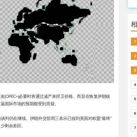
1
2
3
4
(OPEC+)必要时将通过减产来捍卫价格。而旨在恢复伊朗核
5
重返国际市场的预期都受到质疑。
6
的谈判仍在继续。伊朗外交部周三表示已收到美国对欧盟“最终”
多少剩余差距。
7