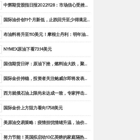
中辉期货股指日报20221128：市场信心受挫，股指全线回调
国际油价创11个月新低，止跌回升至少得满足二大条件之一
布油料将升至110美元！摩根士丹利：明年油市面临七大不确定性
NYMEX原油下看73.14美元
国信期货日评：原油下挫，燃料油大跌，聚烯烃谨慎回调
国际金价持稳，投资者关注鲍威尔即将发表的讲话
西方就俄石油上限尚未达成一致，专家抨击限价是无用功
国际金价上方阻力看向1758美元
美原油交易策略：疫情担忧情绪升温，油价跌创年内新低
努力节能！英国拟启动10亿英镑的家庭隔热工程 减少能源消耗