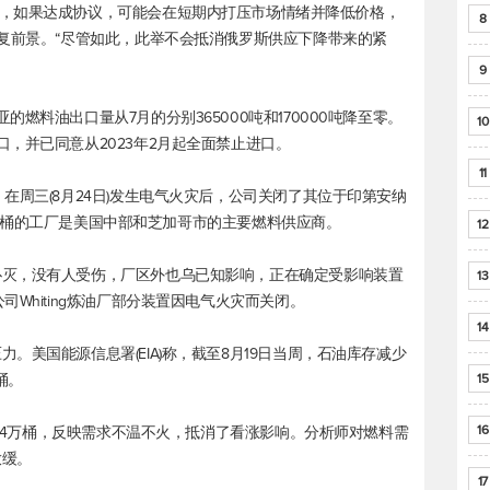
umari表示，如果达成协议，可能会在短期内打压市场情绪并降低价格，
8
恢复前景。“尽管如此，此举不会抵消俄罗斯供应下降带来的紧
9
燃料油出口量从7月的分别365000吨和170000吨降至零。
10
，并已同意从2023年2月起全面禁止进口。
11
在周三(8月24日)发生电气火灾后，公司关闭了其位于印第安纳
0000桶的工厂是美国中部和芝加哥市的主要燃料供应商。
12
扑灭，没有人受伤，厂区外也乌已知影响，正在确定受影响装置
13
Whiting炼油厂部分装置因电气火灾而关闭。
14
。美国能源信息署(EIA)称，截至8月19日当周，石油库存减少
万桶。
15
16
46.4万桶，反映需求不温不火，抵消了看涨影响。分析师对燃料需
放缓。
17