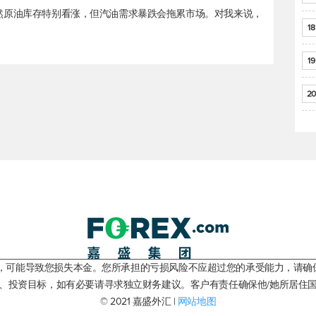
 Lipow说：“虽然原油库存特别看涨，但汽油需求暴跌会拖累市场。对我来说，
18
19
20
险，可能导致您损失本金。您所承担的亏损风险不应超过您的承受能力，请确
、投资目标，如有必要请寻求独立财务建议。客户有责任确保他/她所居住
© 2021 嘉盛外汇 |
网站地图