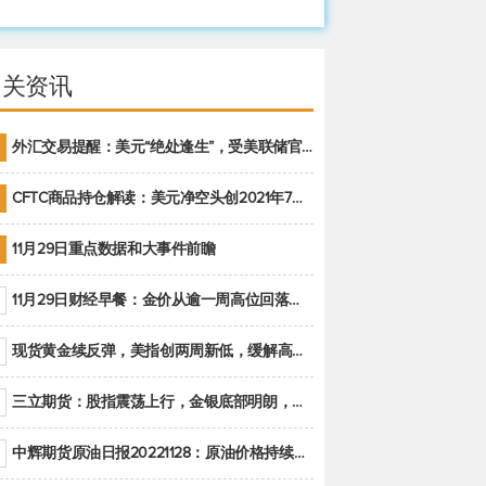
相关资讯
外汇交易提醒：美元“绝处逢生”，受美联储官员鹰派讲话支撑
CFTC商品持仓解读：美元净空头创2021年7月以来最大，黄金期货投机性净多头头寸减少
11月29日重点数据和大事件前瞻
11月29日财经早餐：金价从逾一周高位回落，美联储官员重申鹰派立场推动美元回升
现货黄金续反弹，美指创两周新低，缓解高通胀美国须治本
三立期货：股指震荡上行，金银底部明朗，原油偏弱走势(20221128收评)
中辉期货原油日报20221128：原油价格持续下降，市场关注OPEC+新一轮产能政策