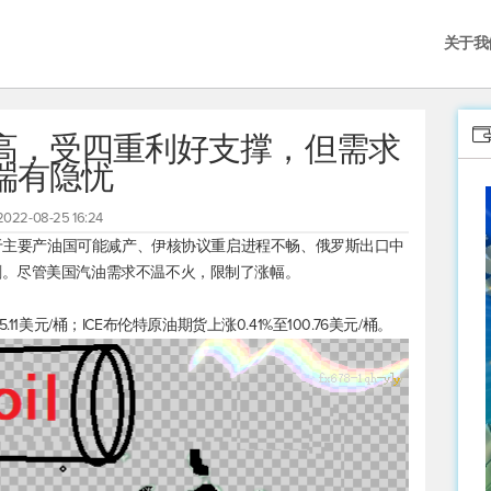
关于我
高，受四重利好支撑，但需求
端有隐忧
2022-08-25 16:24
由于主要产油国可能减产、伊核协议重启进程不畅、俄罗斯出口中
剧。尽管美国汽油需求不温不火，限制了涨幅。
11美元/桶；ICE
布伦特原油
期货上涨0.41%至100.76美元/桶。