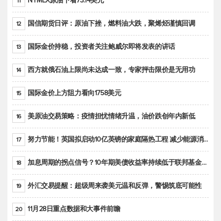
NYMEX原油下看73.14美元
11
国信期货日评：原油下挫，燃料油大跌，聚烯烃谨慎回调
12
国际金价持稳，投资者关注鲍威尔即将发表的讲话
13
西方就俄石油上限尚未达成一致，专家抨击限价是无用功
14
国际金价上方阻力看向1758美元
15
美原油交易策略：疫情担忧情绪升温，油价跌创年内新低
16
努力节能！英国拟启动10亿英镑的家庭隔热工程 减少能源消耗
17
加息周期的拐点信号？10年期美债收益率持续低于联邦基金利率目标区间
18
外汇交易提醒：超级周来袭美元温和反弹，警惕筑底可能性
19
11月28日重点数据和大事件前瞻
20