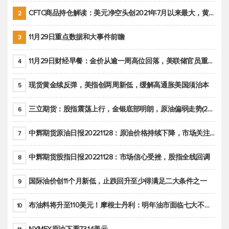
CFTC商品持仓解读：美元净空头创2021年7月以来最大，黄金期货投机性净多头头寸减少
2
11月29日重点数据和大事件前瞻
3
11月29日财经早餐：金价从逾一周高位回落，美联储官员重申鹰派立场推动美元回升
4
现货黄金续反弹，美指创两周新低，缓解高通胀美国须治本
5
三立期货：股指震荡上行，金银底部明朗，原油偏弱走势(20221128收评)
6
中辉期货原油日报20221128：原油价格持续下降，市场关注OPEC+新一轮产能政策
7
中辉期货股指日报20221128：市场信心受挫，股指全线回调
8
国际油价创11个月新低，止跌回升至少得满足二大条件之一
9
布油料将升至110美元！摩根士丹利：明年油市面临七大不确定性
10