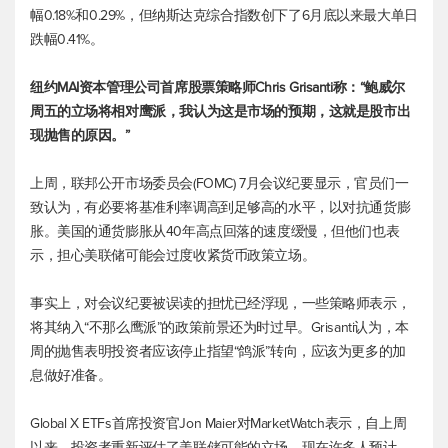
幅0.18%和0.29%，但纳斯达克综合指数创下了6月底以来最大单日
跌幅0.41%。
纽约MAI资本管理公司首席股票策略师Chris Grisanti称：“鲍威尔
周五的立场将相对鹰派，我认为这是市场的预期，这就是股市出
现抛售的原因。”
上周，联邦公开市场委员会(FOMC) 7月会议纪要显示，官员们一
致认为，有必要将基准利率调高到足够高的水平，以对抗通货膨
胀。美国的通货膨胀从40年高点回落的速度缓慢，但他们也表
示，担心美联储可能会过度收紧货币政策立场。
事实上，对会议纪要被误读的担忧已经浮现，一些策略师表示，
将其纳入“不那么鹰派”的政策前景还为时过早。Grisanti认为，本
周的抛售表明投资者应该停止指望“鸽派”转向，应该为更多的加
息做好准备。
Global X ETFs首席投资官Jon Maier对MarketWatch表示，自上周
以来，投资者重新评估了美联储可能的立场，现在许多人预计，