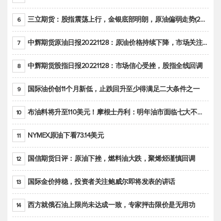
三立期货：股指震荡上行，金银底部明朗，原油偏弱走势(20221128收评)
6
中辉期货原油日报20221128：原油价格持续下降，市场关注OPEC+新一轮产能政策
7
中辉期货股指日报20221128：市场信心受挫，股指全线回调
8
国际油价创11个月新低，止跌回升至少得满足二大条件之一
9
布油料将升至110美元！摩根士丹利：明年油市面临七大不确定性
10
NYMEX原油下看73.14美元
11
国信期货日评：原油下挫，燃料油大跌，聚烯烃谨慎回调
12
国际金价持稳，投资者关注鲍威尔即将发表的讲话
13
西方就俄石油上限尚未达成一致，专家抨击限价是无用功
14