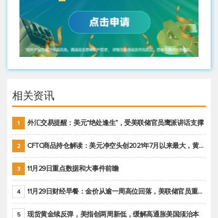
相关资讯
外汇交易提醒：美元“绝处逢生”，受美联储官员鹰派讲话支撑
1
CFTC商品持仓解读：美元净空头创2021年7月以来最大，黄金期货投机性净多头头寸减少
2
11月29日重点数据和大事件前瞻
3
11月29日财经早餐：金价从逾一周高位回落，美联储官员重申鹰派立场推动美元回升
4
现货黄金续反弹，美指创两周新低，缓解高通胀美国须治本
5