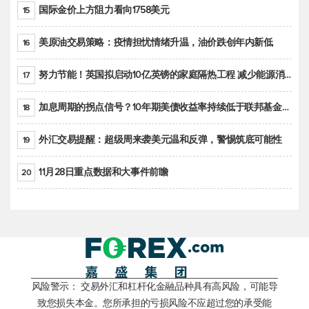
国际金价上方阻力看向1758美元
15
美原油交易策略：疫情担忧情绪升温，油价跌创年内新低
16
努力节能！英国拟启动10亿英镑的家庭隔热工程 减少能源消耗
17
加息周期的拐点信号？10年期美债收益率持续低于联邦基金利率目标区间
18
外汇交易提醒：超级周来袭美元温和反弹，警惕筑底可能性
19
11月28日重点数据和大事件前瞻
20
风险警示： 交易外汇和杠杆化金融品种具有高风险，可能导
致您损失本金。您所承担的亏损风险不应超过您的承受能