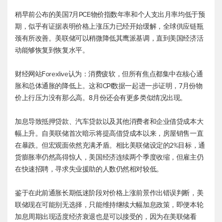
稍早前公布的美国7月PCE物价指数年率和个人支出月率均低于预
期，似乎有证据表明价格上涨压力已经开始缓解，全球供应链瓶
颈有所改善。美联储可以稍微降低其鹰派基调，直到美国经济活
动能够恢复到恢复水平。
财经网站Forexlive认为：消费疲软，但所有焦点都集中在核心通
胀和总体通胀的降低上。这和CPI数据一起进一步证明，7月份物
价上行压力没有那么高。8月份还会有更多类似情况出现。
加息导致抵押贷款、汽车贷款以及其他消费者和企业借贷成本大
幅上升。自美联储首次暗示将提高借贷成本以来，房屋销售一直
在暴跌。但宏观面依然充满矛盾。相比美联储设定的2%目标，通
货膨胀率仍然高得惊人，美国经济连续两个季度收缩，但雇主仍
在快速招聘，寻求失业援助的人数仍然相对较低。
鉴于在此前通胀长期低迷阶段对价格上涨前景作出错误判断，美
联储现在可能别无选择，只能维持继续大幅加息政策，即便本轮
加息周期出现适度经济衰退也是可以接受的，因为在美联储看