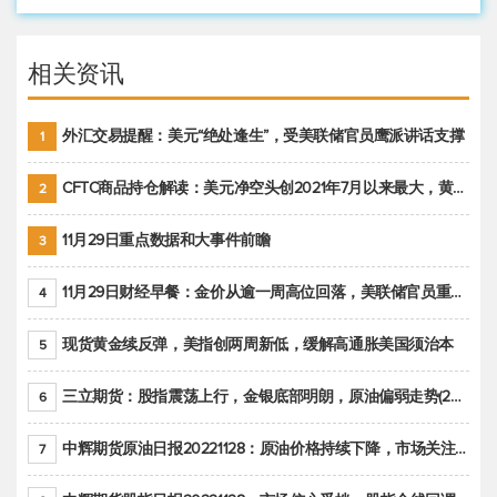
相关资讯
外汇交易提醒：美元“绝处逢生”，受美联储官员鹰派讲话支撑
1
CFTC商品持仓解读：美元净空头创2021年7月以来最大，黄金期货投机性净多头头寸减少
2
11月29日重点数据和大事件前瞻
3
11月29日财经早餐：金价从逾一周高位回落，美联储官员重申鹰派立场推动美元回升
4
现货黄金续反弹，美指创两周新低，缓解高通胀美国须治本
5
三立期货：股指震荡上行，金银底部明朗，原油偏弱走势(20221128收评)
6
中辉期货原油日报20221128：原油价格持续下降，市场关注OPEC+新一轮产能政策
7