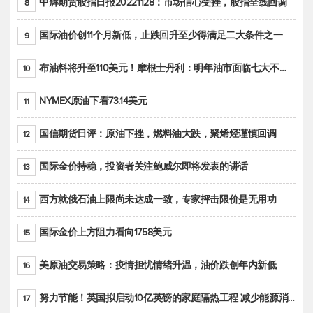
中辉期货股指日报20221128：市场信心受挫，股指全线回调
8
国际油价创11个月新低，止跌回升至少得满足二大条件之一
9
布油料将升至110美元！摩根士丹利：明年油市面临七大不确定性
10
NYMEX原油下看73.14美元
11
国信期货日评：原油下挫，燃料油大跌，聚烯烃谨慎回调
12
国际金价持稳，投资者关注鲍威尔即将发表的讲话
13
西方就俄石油上限尚未达成一致，专家抨击限价是无用功
14
国际金价上方阻力看向1758美元
15
美原油交易策略：疫情担忧情绪升温，油价跌创年内新低
16
努力节能！英国拟启动10亿英镑的家庭隔热工程 减少能源消耗
17