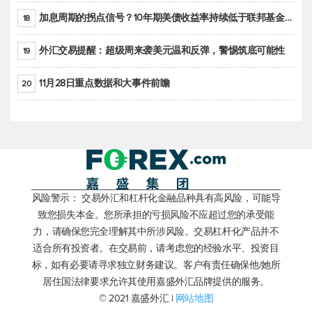
加息周期的拐点信号？10年期美债收益率持续低于联邦基金利率目标区间
18
外汇交易提醒：超级周来袭美元温和反弹，警惕筑底可能性
19
11月28日重点数据和大事件前瞻
20
风险警示： 交易外汇和杠杆化金融品种具有高风险，可能导
致您损失本金。您所承担的亏损风险不应超过您的承受能
力，请确保您完全理解其中所涉风险。交易杠杆化产品并不
适合所有投资者。在交易前，请考虑您的经验水平、投资目
标，如有必要请寻求独立财务建议。客户有责任确保他/她所
居住国法律要求允许其使用嘉盛外汇品牌提供的服务。
© 2021 嘉盛外汇 |
网站地图