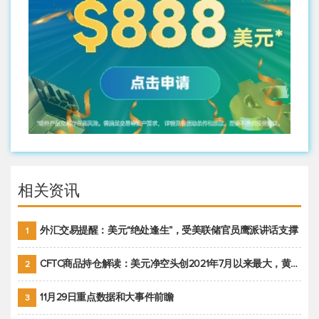
相关资讯
外汇交易提醒：美元“绝处逢生”，受美联储官员鹰派讲话支撑
1
CFTC商品持仓解读：美元净空头创2021年7月以来最大，黄金期货投机性净多头头寸减少
2
11月29日重点数据和大事件前瞻
3