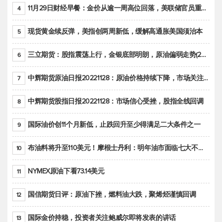
11月29日财经早餐：金价从逾一周高位回落，美联储官员重申鹰派立场推动美元回升
4
现货黄金续反弹，美指创两周新低，缓解高通胀美国须治本
5
三立期货：股指震荡上行，金银底部明朗，原油偏弱走势(20221128收评)
6
中辉期货原油日报20221128：原油价格持续下降，市场关注OPEC+新一轮产能政策
7
中辉期货股指日报20221128：市场信心受挫，股指全线回调
8
国际油价创11个月新低，止跌回升至少得满足二大条件之一
9
布油料将升至110美元！摩根士丹利：明年油市面临七大不确定性
10
NYMEX原油下看73.14美元
11
国信期货日评：原油下挫，燃料油大跌，聚烯烃谨慎回调
12
国际金价持稳，投资者关注鲍威尔即将发表的讲话
13