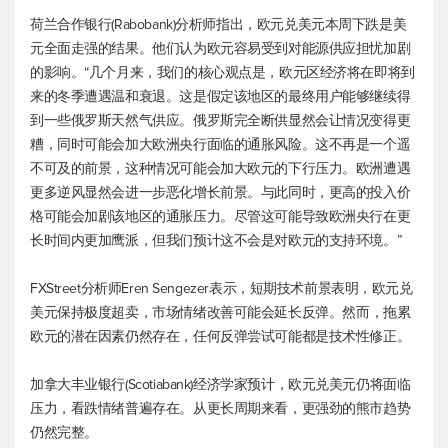
荷兰合作银行(Rabobank)分析师指出，
欧元兑美元
本周下跌是美
元全面走强的结果。他们认为欧元容易受到对能源供应担忧加剧
的影响。“几个月来，我们的核心观点是，欧元区经济将在即将到
来的冬季遭遇温和衰退。这是假定该地区的最终用户能够继续得
到一些俄罗斯天然气供应。俄罗斯完全断供显然会让情况变得更
糟，同时可能会加大欧洲央行面临的通胀风险。这不再是一个遥
不可及的前景，这种情况可能会加大欧元的下行压力。欧洲遭遇
更多逆风显然会进一步恶化增长前景。与此同时，更高的投入价
格可能会加剧该地区的通胀压力。尽管这可能导致欧洲央行在更
长时间内更加鹰派，但我们预计这不会是对欧元的支持环境。”
FXStreet分析师Eren Sengezer表示，短期技术前景表明，
欧元兑
美元
保持极度超卖，市场情绪改善可能会延长反弹。然而，拖累
欧元的潜在因素仍然存在，任何反弹尝试可能都是技术性修正。
加拿大丰业银行(Scotiabank)经济学家预计，
欧元兑美元
仍将面临
压力，看跌情绪普遍存在。从更长周期来看，更强劲的熊市趋势
仍然完整。