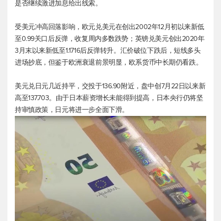
是否继续激进加息给出线索。
受美元冲高回落影响，
欧元兑美元
在创出2002年12月初以来新低
至0.99关口后反弹，收复周内多数跌势；
英镑兑美元
创出2020年
3月末以来新低至1.1716后反弹转升。汇价破位下跌后，短线多头
进场抄底，但鉴于欧洲衰退前景明显，欧系货币中长期仍看跌。
美元兑日元
几近持平，交投于136.90附近，盘中创7月22日以来新
高至137.703。由于日本薪资增长未能得到提高，日本央行仍将坚
持审慎政策，日元将进一步全面下滑。