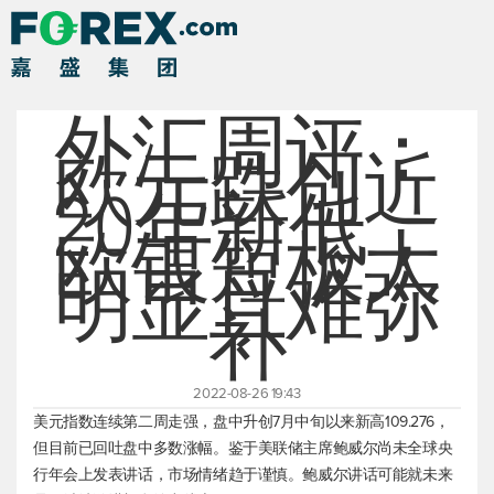
外汇周评：
欧元跌创近
20年新低，
欧银短板太
明显且难弥
补
2022-08-26 19:43
美元指数
连续第二周走强，盘中升创7月中旬以来新高109.276，
但目前已回吐盘中多数涨幅。鉴于美联储主席鲍威尔尚未全球央
行年会上发表讲话，市场情绪趋于谨慎。鲍威尔讲话可能就未来