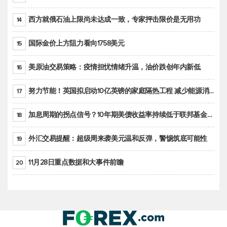
西方就俄石油上限尚未达成一致，专家抨击限价是无用功
14
国际金价上方阻力看向1758美元
15
美原油交易策略：疫情担忧情绪升温，油价跌创年内新低
16
努力节能！英国拟启动10亿英镑的家庭隔热工程 减少能源消耗
17
加息周期的拐点信号？10年期美债收益率持续低于联邦基金利率目标区间
18
外汇交易提醒：超级周来袭美元温和反弹，警惕筑底可能性
19
11月28日重点数据和大事件前瞻
20