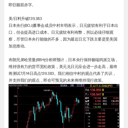
即巨额双赤字。
美/日料升破139.383
日本央行(BOJ)董事会成员中村丰明表示，日元疲软有利于日本出
口，但会提高进口成本。日元疲软有利有弊，所以必须仔细观
察，尽管日本央行能做的不多，因为最近日元下跌主要是受美国
加息推动。
布朗兄弟哈里曼(BBH)分析师预计，日本央行保持极端鸽派立场，
维持强有力的货币宽松政策，
美元兑日元
应会进一步走高，最终
将测试7月14日高点139.383。我们相信中村的观点代表了共识，
并支持我们的观点，即在可预见的未来将维持现行政策。