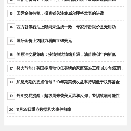
国际金价持稳，投资者关注鲍威尔即将发表的讲话
13
西方就俄石油上限尚未达成一致，专家抨击限价是无用功
14
国际金价上方阻力看向1758美元
15
美原油交易策略：疫情担忧情绪升温，油价跌创年内新低
16
努力节能！英国拟启动10亿英镑的家庭隔热工程 减少能源消耗
17
加息周期的拐点信号？10年期美债收益率持续低于联邦基金利率目标区间
18
外汇交易提醒：超级周来袭美元温和反弹，警惕筑底可能性
19
11月28日重点数据和大事件前瞻
20