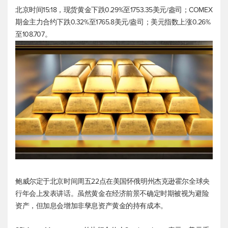
北京时间15:18，
现货黄金
下跌0.29%至1753.35美元/盎司；COMEX
期金主力合约下跌0.32%至1765.8美元/盎司；
美元指数
上涨0.26%
至108.707。
鲍威尔定于北京时间周五22点在美国怀俄明州杰克逊霍尔全球央
行年会上发表讲话。虽然黄金在经济前景不确定时期被视为避险
资产，但加息会增加非孳息资产黄金的持有成本。