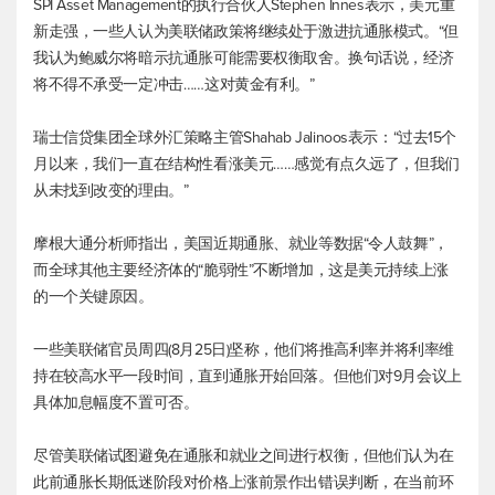
SPI Asset Management的执行合伙人Stephen Innes表示，美元重
新走强，一些人认为美联储政策将继续处于激进抗通胀模式。“但
我认为鲍威尔将暗示抗通胀可能需要权衡取舍。换句话说，经济
将不得不承受一定冲击……这对黄金有利。”
瑞士信贷集团全球外汇策略主管Shahab Jalinoos表示：“过去15个
月以来，我们一直在结构性看涨美元……感觉有点久远了，但我们
从未找到改变的理由。”
摩根大通分析师指出，美国近期通胀、就业等数据“令人鼓舞”，
而全球其他主要经济体的“脆弱性”不断增加，这是美元持续上涨
的一个关键原因。
一些美联储官员周四(8月25日)坚称，他们将推高利率并将利率维
持在较高水平一段时间，直到通胀开始回落。但他们对9月会议上
具体加息幅度不置可否。
尽管美联储试图避免在通胀和就业之间进行权衡，但他们认为在
此前通胀长期低迷阶段对价格上涨前景作出错误判断，在当前环