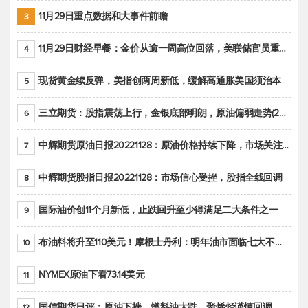
11月29日重点数据和大事件前瞻
3
11月29日财经早餐：金价从逾一周高位回落，美联储官员重申鹰派立场推动美元回升
4
现货黄金续反弹，美指创两周新低，缓解高通胀美国须治本
5
三立期货：股指震荡上行，金银底部明朗，原油偏弱走势(20221128收评)
6
中辉期货原油日报20221128：原油价格持续下降，市场关注OPEC+新一轮产能政策
7
中辉期货股指日报20221128：市场信心受挫，股指全线回调
8
国际油价创11个月新低，止跌回升至少得满足二大条件之一
9
布油料将升至110美元！摩根士丹利：明年油市面临七大不确定性
10
NYMEX原油下看73.14美元
11
国信期货日评：原油下挫，燃料油大跌，聚烯烃谨慎回调
12