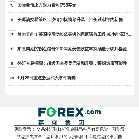
国际金价上方阻力看向1758美元
15
美原油交易策略：疫情担忧情绪升温，油价跌创年内新低
16
努力节能！英国拟启动10亿英镑的家庭隔热工程 减少能源消耗
17
加息周期的拐点信号？10年期美债收益率持续低于联邦基金利率目标区间
18
外汇交易提醒：超级周来袭美元温和反弹，警惕筑底可能性
19
11月28日重点数据和大事件前瞻
20
风险警示： 交易外汇和杠杆化金融品种具有高风险，可能导
致您损失本金。您所承担的亏损风险不应超过您的承受能