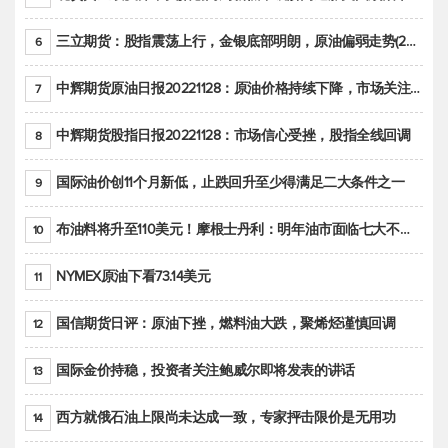
三立期货：股指震荡上行，金银底部明朗，原油偏弱走势(20221128收评)
6
中辉期货原油日报20221128：原油价格持续下降，市场关注OPEC+新一轮产能政策
7
中辉期货股指日报20221128：市场信心受挫，股指全线回调
8
国际油价创11个月新低，止跌回升至少得满足二大条件之一
9
布油料将升至110美元！摩根士丹利：明年油市面临七大不确定性
10
NYMEX原油下看73.14美元
11
国信期货日评：原油下挫，燃料油大跌，聚烯烃谨慎回调
12
国际金价持稳，投资者关注鲍威尔即将发表的讲话
13
西方就俄石油上限尚未达成一致，专家抨击限价是无用功
14