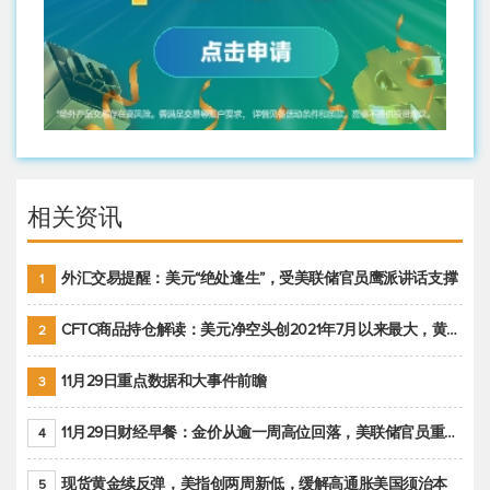
相关资讯
外汇交易提醒：美元“绝处逢生”，受美联储官员鹰派讲话支撑
1
CFTC商品持仓解读：美元净空头创2021年7月以来最大，黄金期货投机性净多头头寸减少
2
11月29日重点数据和大事件前瞻
3
11月29日财经早餐：金价从逾一周高位回落，美联储官员重申鹰派立场推动美元回升
4
现货黄金续反弹，美指创两周新低，缓解高通胀美国须治本
5