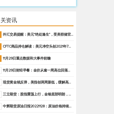
相关资讯
外汇交易提醒：美元“绝处逢生”，受美联储官员鹰派讲话支撑
CFTC商品持仓解读：美元净空头创2021年7月以来最大，黄金期货投机性净多头头寸减少
11月29日重点数据和大事件前瞻
11月29日财经早餐：金价从逾一周高位回落，美联储官员重申鹰派立场推动美元回升
现货黄金续反弹，美指创两周新低，缓解高通胀美国须治本
三立期货：股指震荡上行，金银底部明朗，原油偏弱走势(20221128收评)
中辉期货原油日报20221128：原油价格持续下降，市场关注OPEC+新一轮产能政策