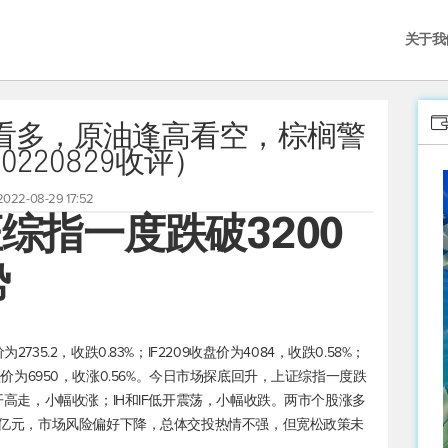
关于我
看多，原油逢高看空，棕榈警
0220829收评）
2022-08-29 17:52
综指一度跌破3200
势
35.2，收跌0.83%；IF2209收盘价为4084，收跌0.58%；
09收盘价为6950，收涨0.56%。今日市场探底回升，上证综指一度跌
低开高走，小幅收涨；IH和IF低开震荡，小幅收跌。两市个股涨多
59亿元，市场风险偏好下降，总体交投热情不强，但宽松政策未