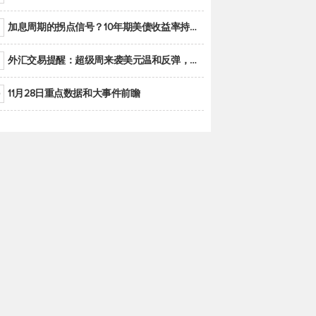
加息周期的拐点信号？10年期美债收益率持续低于联邦基金利率目标区间
外汇交易提醒：超级周来袭美元温和反弹，警惕筑底可能性
11月28日重点数据和大事件前瞻