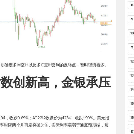
8
9
10
11
12
确定多IM空IH以及多IC空IH套利的反转点，暂时谨慎看多。
13
指数
创新高，金银承压
14
15
4，收跌0.69%；AG2212收盘价为4234，收跌1.90%。
美元指
16
益率时隔两个月再度突破3.1%，实际利率端弱于通胀预期端，短
17