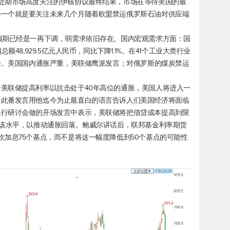
近期市场高度关注的伊核协议最终结果，市场在等待美国的最
外一个就是要关注未来几个月随着欧盟禁运俄罗斯石油对供应端
预期已经是一再下调，弱需求依旧存在。国内宏观需求方面：国
48,929.5亿元人民币，同比下降1.1%。在41个工业大类行业
下降。美国国内通胀严重，美联储鹰派发言；对俄罗斯的煤炭禁运
美联储提高利率以抗击处于40年高位的通胀，美国人将进入一
，此番发言用他迄今为止最直白的语言告诉人们美国经济将面临
央行研讨会做的开场发言中表示，美联储将把借贷成本提高到限
在该水平，以推动通胀回落。鲍威尔讲话后，联邦基金利率期货
次加息75个基点，而不是将这一幅度降低到50个基点的可能性