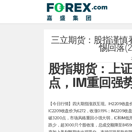
三立期货：股指谨慎
惕回落(2
股指期货：上证
点，IM重回强
【今日行情】四大期指涨跌互现。IH2209收盘价为27
IC2209收盘价为6272，收涨0.19%；IM22
破3200点，市场风格重回小强大弱，IC和IM
跌少，超3000只个股收涨，总成交额降至84