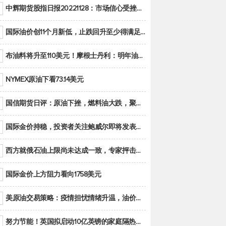
中辉期货股指日报20221128：市场信心受挫，股指全线回调
国际油价创11个月新低，止跌回升至少得满足二大条件之一
布油料将升至110美元！摩根士丹利：明年油市面临七大不确定性
NYMEX原油下看73.14美元
国信期货日评：原油下挫，燃料油大跌，聚烯烃谨慎回调
国际金价持稳，投资者关注鲍威尔即将发表的讲话
西方就俄石油上限尚未达成一致，专家抨击限价是无用功
国际金价上方阻力看向1758美元
美原油交易策略：疫情担忧情绪升温，油价跌创年内新低
努力节能！英国拟启动10亿英镑的家庭隔热工程 减少能源消耗