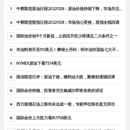
中辉期货原油日报20221128：原油价格持续下降，市场关注OPEC+新一轮产能政策
7
中辉期货股指日报20221128：市场信心受挫，股指全线回调
8
国际油价创11个月新低，止跌回升至少得满足二大条件之一
9
布油料将升至110美元！摩根士丹利：明年油市面临七大不确定性
10
NYMEX原油下看73.14美元
11
国信期货日评：原油下挫，燃料油大跌，聚烯烃谨慎回调
12
国际金价持稳，投资者关注鲍威尔即将发表的讲话
13
西方就俄石油上限尚未达成一致，专家抨击限价是无用功
14
国际金价上方阻力看向1758美元
15