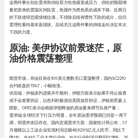
这两件事分别在需求和供给双方给焦煤形成压力，供给的预期增
量把原来的震荡区间拓宽，焦煤作为黑色系的成本下移。近两日
的下跌使得悲观情绪拉满，不排除后续有惯性下跌的成分，但仍
需理性看待基本面现状。后续关注这两件事的持续走向决定本次
下跌的力度。
原油: 美伊协议前景迷茫，原
油价格震荡整理
期货市场，布油目前在100美元整数关口震荡整理，国内SC2210
合约收盘价736.7，小幅收涨。
供应端：伊核谈判进展并不顺利，伊朗方面表示如果不停止核查
或不会签署协议，以色列积极游说美国放弃协议，伊核前景蒙上
阴影。OPEC表示会根据伊朗释放的原油量来调节自身产量；
需求端:全球经济下行压力明显，全年原油需求预期已经是一再下
调，弱需求依旧存在。国内宏观需求方面：国家统计局公布，1-7
月规模以上工业企业实现利润总额48,929.5亿元人民币，同比下
降1.1%。在41个工业大类行业中，16个行业利润总额同比增长，25