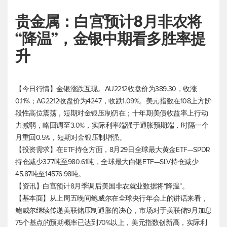
贵金属：白宫预计8月非农将
“降温”，金银中期看多胜率提
升
【今日行情】金银涨跌互现。AU2212收盘价为389.30，收涨
0.11%；AG2212收盘价为4247，收跌1.09%。
美元指数
在108上方阶
段性高位震荡，短期对金银压制仍在；十年期美债收益率上行动
力减弱，略回调至3.0%，实际利率端强于通胀预期端，时隔一个
月重回0.5%，短期对金银压制增强。
【投资需求】在ETF持仓方面，8月29日全球最大黄金ETF—SPDR
持仓减少3.77吨至980.61吨，全球最大白银ETF—SLV持仓减少
45.87吨至14576.98吨。
【资讯】白宫预计8月季调后美国非农就业数据将“降温”。
【基本面】从上周五晚间鲍威尔在全球央行年会上的讲话来看，
鲍威尔继续传递美联储压制通胀的决心，市场对于美联储9月加息
75个基点的预期概率已达到70%以上，
美元指数
创新高，实际利