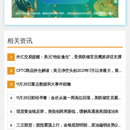
相关资讯
外汇交易提醒：美元“绝处逢生”，受美联储官员鹰派讲话支撑
1
CFTC商品持仓解读：美元净空头创2021年7月以来最大，黄金期货投机性净多头头寸减少
2
11月29日重点数据和大事件前瞻
3
11月29日财经早餐：金价从逾一周高位回落，美联储官员重申鹰派立场推动美元回升
4
现货黄金续反弹，美指创两周新低，缓解高通胀美国须治本
5
三立期货：股指震荡上行，金银底部明朗，原油偏弱走势(20221128收评)
6