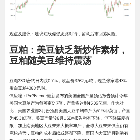
观点及建议：建议短线偏强思路对待，留意后市回落风险。
豆粕：美豆缺乏新炒作素材，
豆粕随美豆维持震荡
豆粕2301合约日内跌0.71%，收盘价3762元/吨，现货张家港43%
蛋白豆粕4380元/吨。
供应端：Pro?Farmer最新发布的美国全国产量预估报告预计今年
美国大豆单产为每英亩51.7蒲，产量将达到45.35亿蒲。作为对
比，美国农业部8月份预测美国大豆平均单产为51.9蒲/英亩，产量
为45.31亿蒲。美豆产量较8月USDA报告稍有下降，但下降幅度有
限；加上南美地区大豆未来大概率丰产，全球大豆未来供应仍有
宽松趋势，豆粕的成本后续或逐渐下降。而国内大豆近月到港有