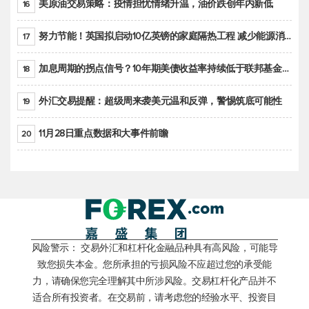
美原油交易策略：疫情担忧情绪升温，油价跌创年内新低
16
努力节能！英国拟启动10亿英镑的家庭隔热工程 减少能源消耗
17
加息周期的拐点信号？10年期美债收益率持续低于联邦基金利率目标区间
18
外汇交易提醒：超级周来袭美元温和反弹，警惕筑底可能性
19
11月28日重点数据和大事件前瞻
20
风险警示： 交易外汇和杠杆化金融品种具有高风险，可能导
致您损失本金。您所承担的亏损风险不应超过您的承受能
力，请确保您完全理解其中所涉风险。交易杠杆化产品并不
适合所有投资者。在交易前，请考虑您的经验水平、投资目