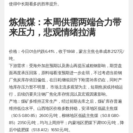
使得中长期看多的胜率提升。
炼焦煤：本周供需两端合力带
来压力，悲观情绪拉满
价格：今日01合约跌6.41%，收于1868，蒙古主焦仓单成本2127元/
吨。
下游需求：受海外加息预期以及唐山再提压减粗钢影响，期货盘
面再度承压回落，原料端看涨预期进一步走弱，不过考虑当前钢
厂焦炭库存依旧偏低，在日耗继续回升下刚需补库仍在，同时产
地库存压力暂不明显， 市场主流多观望为主，短期焦炭或持稳运
行，后续仍要关注钢厂焦化库存情况以及宏观因素影响。
产地：煤矿多维持正常生产，经过前期去库之后，煤矿库存普遍
维持低位水平。山西地区价格多数持稳，安泽地区低硫主焦煤
（S0.5 G80-85）2600元/吨，柳林地区低硫主焦煤（S0.8 G80-
85）2350元/吨，均与上周持平；内蒙地区肥煤下调100元/吨，降
后中硫肥煤（S1.8 A12）1650元/吨。