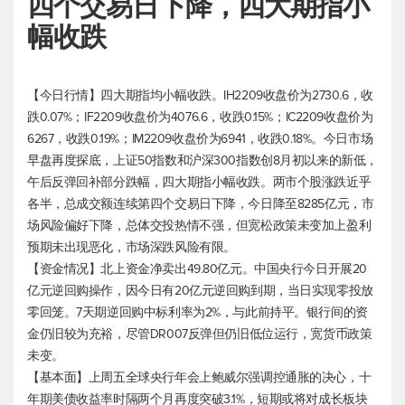
四个交易日下降，四大期指小
幅收跌
【今日行情】四大期指均小幅收跌。IH2209收盘价为2730.6，收
跌0.07%；IF2209收盘价为4076.6，收跌0.15%；IC2209收盘价为
6267，收跌0.19%；IM2209收盘价为6941，收跌0.18%。今日市场
早盘再度探底，上证50指数和沪深300指数创8月初以来的新低，
午后反弹回补部分跌幅，四大期指小幅收跌。两市个股涨跌近乎
各半，总成交额连续第四个交易日下降，今日降至8285亿元，市
场风险偏好下降，总体交投热情不强，但宽松政策未变加上盈利
预期未出现恶化，市场深跌风险有限。
【资金情况】北上资金净卖出49.80亿元。中国央行今日开展20
亿元逆回购操作，因今日有20亿元逆回购到期，当日实现零投放
零回笼。7天期逆回购中标利率为2%，与此前持平。银行间的资
金仍旧较为充裕，尽管DR007反弹但仍旧低位运行，宽货币政策
未变。
【基本面】上周五全球央行年会上鲍威尔强调控通胀的决心，十
年期美债收益率时隔两个月再度突破3.1%，短期或将对成长板块