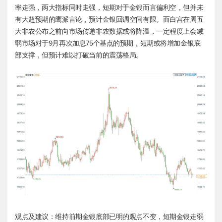
率走强，两大指标同时走强，短期对于金银而言偏利空，但并未
有大超预期的鹰派言论，预计金银回调空间有限。而白宫在周五
大非农公布之前向市场传递非农数据或将降温，一定程度上会减
弱市场对于9月再次加息75个基点的预期，短期或将增加金银底
部支撑，但预计难以打破当前的震荡格局。
观点及建议：维持前期金银底部已明的观点不变，短期金银走弱