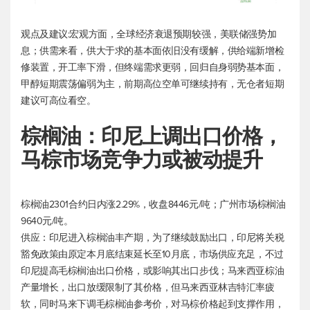
观点及建议:宏观方面，全球经济衰退预期较强，美联储强势加
息；供需来看，供大于求的基本面依旧没有缓解，供给端新增检
修装置，开工率下滑，但终端需求更弱，回归自身弱势基本面，
甲醇短期震荡偏弱为主，前期高位空单可继续持有，无仓者短期
建议可高位看空。
棕榈油：印尼上调出口价格，
马棕市场竞争力或被动提升
棕榈油2301合约日内涨2.29%，收盘8446元/吨；广州市场棕榈油
9640元/吨。
供应：印尼进入棕榈油丰产期，为了继续鼓励出口，印尼将关税
豁免政策由原定本月底结束延长至10月底，市场供应充足，不过
印尼提高毛棕榈油出口价格，或影响其出口步伐；马来西亚棕油
产量增长，出口放缓限制了其价格，但马来西亚林吉特汇率疲
软，同时马来下调毛棕榈油参考价，对马棕价格起到支撑作用，