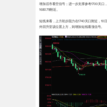
增加后市看空信号；进一步支撑参考1700关口，然
1680.79附近。
短线来看，上方初步阻力在1740关口附近，10日均
外回升至该位置上方，则增加短线看涨信号。