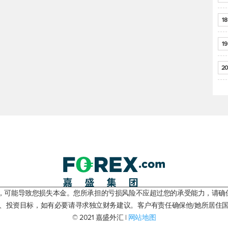
18
19
20
险，可能导致您损失本金。您所承担的亏损风险不应超过您的承受能力，请确
、投资目标，如有必要请寻求独立财务建议。客户有责任确保他/她所居住
© 2021 嘉盛外汇 |
网站地图