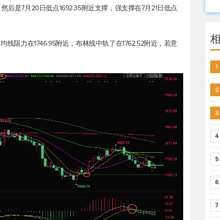
后是7月20日低点1692.35附近支撑，强支撑在7月21日低点
线阻力在1746.95附近，布林线中轨了在1762.52附近，若意
1
2
3
4
5
6
7