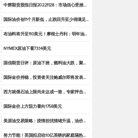
中辉期货股指日报20221128：市场信心受挫，股指全线回调
国际油价创11个月新低，止跌回升至少得满足二大条件之一
布油料将升至110美元！摩根士丹利：明年油市面临七大不确定性
NYMEX原油下看73.14美元
国信期货日评：原油下挫，燃料油大跌，聚烯烃谨慎回调
国际金价持稳，投资者关注鲍威尔即将发表的讲话
西方就俄石油上限尚未达成一致，专家抨击限价是无用功
国际金价上方阻力看向1758美元
美原油交易策略：疫情担忧情绪升温，油价跌创年内新低
努力节能！英国拟启动10亿英镑的家庭隔热工程 减少能源消耗