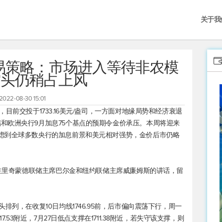
关于我
交易策略：市场进入等待非农模
空头仍稍占上风
2022-08-30 15:01
，目前交投于1733.16美元/盎司，一方面对地缘局势和经济衰退
和欧洲央行9月加息75个基点的预期令金价承压。本周将迎来
虑到全球多数央行的加息前景和美元相对强势，金价后市仍略
关注里奇蒙德联储主席巴尔金和纽约联储主席威廉姆斯的讲话，留
排列，在收复10日均线1746.95前，后市偏向震荡下行，周一
7.53附近，7月27日低点支撑在1711.38附近，若失守该支撑，则