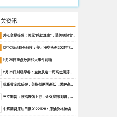
相关资讯
外汇交易提醒：美元“绝处逢生”，受美联储官员鹰派讲话支撑
CFTC商品持仓解读：美元净空头创2021年7月以来最大，黄金期货投机性净多头头寸减少
11月29日重点数据和大事件前瞻
11月29日财经早餐：金价从逾一周高位回落，美联储官员重申鹰派立场推动美元回升
现货黄金续反弹，美指创两周新低，缓解高通胀美国须治本
三立期货：股指震荡上行，金银底部明朗，原油偏弱走势(20221128收评)
中辉期货原油日报20221128：原油价格持续下降，市场关注OPEC+新一轮产能政策