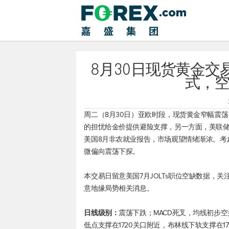
8月30日现货黄金
式，
周二（8月30日）亚欧时段，
现货黄金
窄幅震荡
的担忧给金价提供避险支撑，另一方面，美联储
美国8月非农就业报告，市场观望情绪渐浓。考
微偏向震荡下探。
本交易日留意美国7月JOLTs职位空缺数据，
意地缘局势相关消息。
日线级别：
震荡下跌；MACD死叉，均线初步空头
低点支撑在1720关口附近，布林线下轨支撑在171