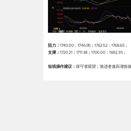
阻力：
1740.00；1746.95；1762.52；1768.65；
支撑：
1720.21；1711.38；1700.00；1692.35；
短线操作建议：
保守者观望；激进者逢高谨慎