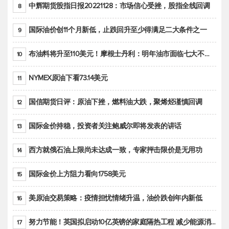
中辉期货股指日报20221128：市场信心受挫，股指全线回调
8
国际油价创11个月新低，止跌回升至少得满足二大条件之一
9
布油料将升至110美元！摩根士丹利：明年油市面临七大不确定性
10
NYMEX原油下看73.14美元
11
国信期货日评：原油下挫，燃料油大跌，聚烯烃谨慎回调
12
国际金价持稳，投资者关注鲍威尔即将发表的讲话
13
西方就俄石油上限尚未达成一致，专家抨击限价是无用功
14
国际金价上方阻力看向1758美元
15
美原油交易策略：疫情担忧情绪升温，油价跌创年内新低
16
努力节能！英国拟启动10亿英镑的家庭隔热工程 减少能源消耗
17