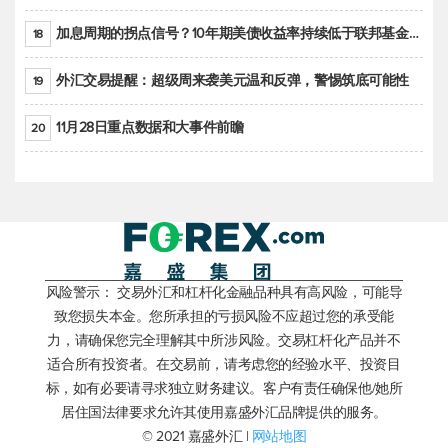
加息周期的拐点信号？10年期美债收益率持续低于联邦基金利率目标区间
18
外汇交易提醒：超级周来袭美元温和反弹，警惕筑底可能性
19
11月28日重点数据和大事件前瞻
20
风险警示： 交易外汇和杠杆化金融品种具有高风险，可能导
致您损失本金。您所承担的亏损风险不应超过您的承受能
力，请确保您完全理解其中所涉风险。交易杠杆化产品并不
适合所有投资者。在交易前，请考虑您的经验水平、投资目
标，如有必要请寻求独立财务建议。客户有责任确保他/她所
居住国法律要求允许其使用嘉盛外汇品牌提供的服务。
© 2021 嘉盛外汇 |
网站地图