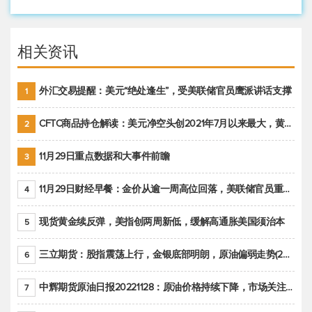
相关资讯
外汇交易提醒：美元“绝处逢生”，受美联储官员鹰派讲话支撑
1
CFTC商品持仓解读：美元净空头创2021年7月以来最大，黄金期货投机性净多头头寸减少
2
11月29日重点数据和大事件前瞻
3
11月29日财经早餐：金价从逾一周高位回落，美联储官员重申鹰派立场推动美元回升
4
现货黄金续反弹，美指创两周新低，缓解高通胀美国须治本
5
三立期货：股指震荡上行，金银底部明朗，原油偏弱走势(20221128收评)
6
中辉期货原油日报20221128：原油价格持续下降，市场关注OPEC+新一轮产能政策
7