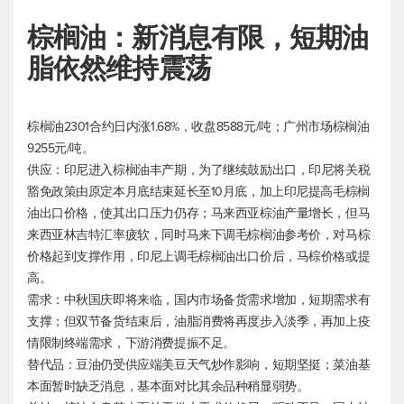
棕榈油：新消息有限，短期油
脂依然维持震荡
棕榈油2301合约日内涨1.68%，收盘8588元/吨；广州市场棕榈油
9255元/吨。
供应：印尼进入棕榈油丰产期，为了继续鼓励出口，印尼将关税
豁免政策由原定本月底结束延长至10月底，加上印尼提高毛棕榈
油出口价格，使其出口压力仍存；马来西亚棕油产量增长，但马
来西亚林吉特汇率疲软，同时马来下调毛棕榈油参考价，对马棕
价格起到支撑作用，印尼上调毛棕榈油出口价后，马棕价格或提
高。
需求：中秋国庆即将来临，国内市场备货需求增加，短期需求有
支撑；但双节备货结束后，油脂消费将再度步入淡季，再加上疫
情限制终端需求，下游消费提振不足。
替代品：豆油仍受供应端美豆天气炒作影响，短期坚挺；菜油基
本面暂时缺乏消息，基本面对比其余品种稍显弱势。