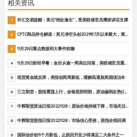
相关资讯
外汇交易提醒：美元“绝处逢生”，受美联储官员鹰派讲话支撑
1
CFTC商品持仓解读：美元净空头创2021年7月以来最大，黄金期货投机性净多头头寸减少
2
11月29日重点数据和大事件前瞻
3
11月29日财经早餐：金价从逾一周高位回落，美联储官员重申鹰派立场推动美元回升
4
现货黄金续反弹，美指创两周新低，缓解高通胀美国须治本
5
三立期货：股指震荡上行，金银底部明朗，原油偏弱走势(20221128收评)
6
中辉期货原油日报20221128：原油价格持续下降，市场关注OPEC+新一轮产能政策
7
中辉期货股指日报20221128：市场信心受挫，股指全线回调
8
国际油价创11个月新低，止跌回升至少得满足二大条件之一
9