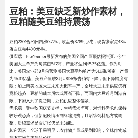
豆粕：美豆缺乏新炒作素材，
豆粕随美豆维持震荡
豆粕2301合约日内涨0.72%，收盘价3789元/吨，现货张家港43%
蛋白豆粕4400元/吨。
供应端：Pro?Farmer最新发布的美国全国产量预估报告预计今年
美国大豆单产为每英亩51.7蒲，产量将达到45.35亿蒲。作为对
比，美国农业部8月份预测美国大豆平均单产为51.9蒲/英亩，产量
为45.31亿蒲。美豆产量较8月USDA报告稍有下降，但下降幅度有
限；加上南美地区大豆未来大概率丰产，全球大豆未来供应仍有
宽松趋势，豆粕的成本后续或逐渐下降。而国内大豆近月到港有
限，下游又到了提货期，豆粕供应整体偏紧。
需求端：受中秋国庆节支撑，生猪需求尚可，对饲料需求也保持
较乐观态势，但新冠疫情压制终端消费，且后续饲料配方或调
整，后续需求是否扩张仍是未知数。
其它因素：全球干旱明显，农作物产量或受到影响，全球作物减
产下或推高农产品价格。