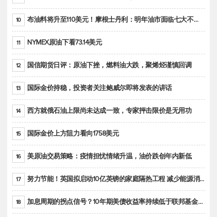
布油料将升至110美元！摩根士丹利：明年油市面临七大不确定性
10
NYMEX原油下看73.14美元
11
国信期货日评：原油下挫，燃料油大跌，聚烯烃谨慎回调
12
国际金价持稳，投资者关注鲍威尔即将发表的讲话
13
西方就俄石油上限尚未达成一致，专家抨击限价是无用功
14
国际金价上方阻力看向1758美元
15
美原油交易策略：疫情担忧情绪升温，油价跌创年内新低
16
努力节能！英国拟启动10亿英镑的家庭隔热工程 减少能源消耗
17
加息周期的拐点信号？10年期美债收益率持续低于联邦基金利率目标区间
18