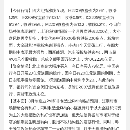
【今日行情】四大期指涨跌互现。IH2209收盘价为2764，收涨
1.29%；IF2209收盘价为4081.4，收涨0.18%；IC2209收盘价为
6139.4，收跌1.95%；IM2209收盘价为6710.2，收跌3.21%。今日市
场整体表现较弱，上证综指时隔近一个月再度跌破3200点，大小
盘风格再度切换，小盘代表中证1000指数跌超200多点。板块方
面，大金融和消费板块表现强势，带动IH全天震荡上行，在四大
期指中表现最为强势，而新能源、汽车等板块跌逾4%，两市超
4100只个股收跌，总成交额重回万亿之上，为10022.90亿元。
【资金情况】北上资金大幅净买入，今日净买入79亿元。中国央
行今日开展20亿元逆回购操作，因今日有20亿元逆回购到期，当
日实现零投放零回笼。7天期逆回购中标利率为2%，与此前持
平。银行间的资金仍旧较为充裕，尽管DR007反弹但仍旧低位运
行，宽货币政策未变。
【基本面】8月制造业PMI和非制造业PMI均略超预期，短期对市
场情绪会有利好，同时制造业PMI的小幅反弹对于以大金融和消费
为主的大盘指数的利好也有所加强，但无法使得当前市场对于经
济的预期发生明显转向，股指不改结构性的震荡行情。同时，昨
天晚间政治局会议确定二十大的召开时间，对于大盘指数的利好