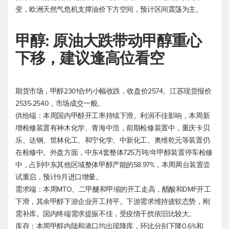
变，欧洲天然气危机支撑油价下方空间，预计区间震荡为主。
甲醇: 原油大跌带动甲醇重心
下移，建议逢高位看空
期货市场，甲醇2301合约小幅收跌，收盘价2574。江苏现货报价
2535-2540，市场成交一般。
供给端：本周国内甲醇开工率持续下滑。利润不佳影响，本周新
增检修装置有神木化学、青海中浩，前期检修装置中，重庆卡贝
乐、达钢、世林化工、和宁化学、中新化工、奥维乾元等装置仍
在检修中。外盘方面，中东4套整体725万吨/年甲醇装置停车检修
中，占到中东其他区域整体甲醇产能的58.97%，本周两台装置尝
试重启，预计9月进口增量。
需求端：本周MTO、二甲醚和甲缩的开工走高，醋酸和DMF开工
下滑，其余甲醇下游企业开工持平。下游需求维持疲软态势，刚
需补库。国内终端需求提振不佳，受疫情干扰依旧比较大。
库存：本周甲醇内陆和港口均出现降库，环比分别下降0.6%和