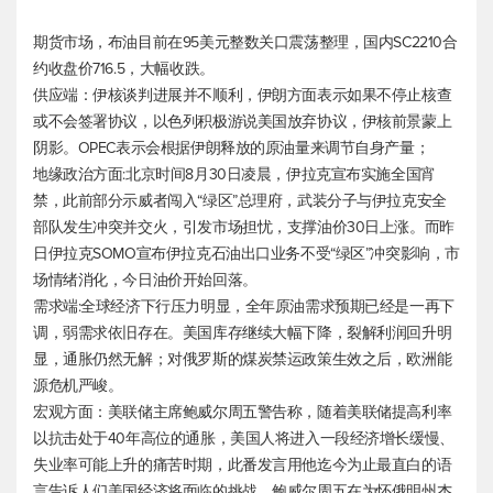
期货市场，布油目前在95美元整数关口震荡整理，国内SC2210合
约收盘价716.5，大幅收跌。
供应端：伊核谈判进展并不顺利，伊朗方面表示如果不停止核查
或不会签署协议，以色列积极游说美国放弃协议，伊核前景蒙上
阴影。OPEC表示会根据伊朗释放的原油量来调节自身产量；
地缘政治方面:北京时间8月30日凌晨，伊拉克宣布实施全国宵
禁，此前部分示威者闯入“绿区”总理府，武装分子与伊拉克安全
部队发生冲突并交火，引发市场担忧，支撑油价30日上涨。而昨
日伊拉克SOMO宣布伊拉克石油出口业务不受“绿区”冲突影响，市
场情绪消化，今日油价开始回落。
需求端:全球经济下行压力明显，全年原油需求预期已经是一再下
调，弱需求依旧存在。美国库存继续大幅下降，裂解利润回升明
显，通胀仍然无解；对俄罗斯的煤炭禁运政策生效之后，欧洲能
源危机严峻。
宏观方面：美联储主席鲍威尔周五警告称，随着美联储提高利率
以抗击处于40年高位的通胀，美国人将进入一段经济增长缓慢、
失业率可能上升的痛苦时期，此番发言用他迄今为止最直白的语
言告诉人们美国经济将面临的挑战。鲍威尔周五在为怀俄明州杰