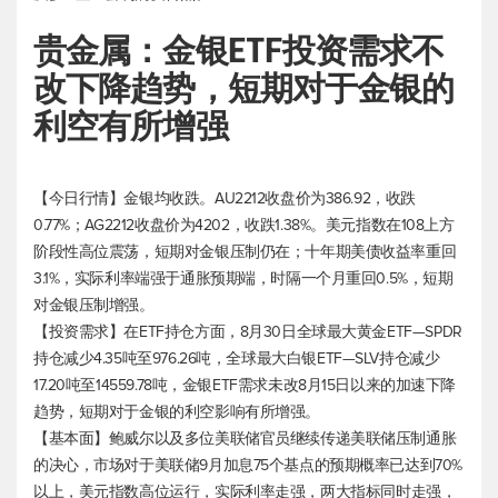
贵金属：金银ETF投资需求不
改下降趋势，短期对于金银的
利空有所增强
【今日行情】金银均收跌。AU2212收盘价为386.92，收跌
0.77%；AG2212收盘价为4202，收跌1.38%。
美元指数
在108上方
阶段性高位震荡，短期对金银压制仍在；十年期美债收益率重回
3.1%，实际利率端强于通胀预期端，时隔一个月重回0.5%，短期
对金银压制增强。
【投资需求】在ETF持仓方面，8月30日全球最大黄金ETF—SPDR
持仓减少4.35吨至976.26吨，全球最大白银ETF—SLV持仓减少
17.20吨至14559.78吨，金银ETF需求未改8月15日以来的加速下降
趋势，短期对于金银的利空影响有所增强。
【基本面】鲍威尔以及多位美联储官员继续传递美联储压制通胀
的决心，市场对于美联储9月加息75个基点的预期概率已达到70%
以上，
美元指数
高位运行，实际利率走强，两大指标同时走强，