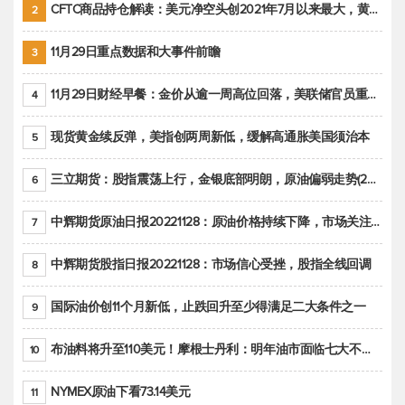
CFTC商品持仓解读：美元净空头创2021年7月以来最大，黄金期货投机性净多头头寸减少
2
11月29日重点数据和大事件前瞻
3
11月29日财经早餐：金价从逾一周高位回落，美联储官员重申鹰派立场推动美元回升
4
现货黄金续反弹，美指创两周新低，缓解高通胀美国须治本
5
三立期货：股指震荡上行，金银底部明朗，原油偏弱走势(20221128收评)
6
中辉期货原油日报20221128：原油价格持续下降，市场关注OPEC+新一轮产能政策
7
中辉期货股指日报20221128：市场信心受挫，股指全线回调
8
国际油价创11个月新低，止跌回升至少得满足二大条件之一
9
布油料将升至110美元！摩根士丹利：明年油市面临七大不确定性
10
NYMEX原油下看73.14美元
11