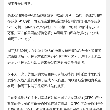
需求将受到抑制。
美国石油协会(API)最新数据显示，截至8月26日当周，美国汽油库
存减少341.1万桶，而包括柴油和航空燃料在内的馏分油库存减少
172.6万桶。但API原油库存增加59.3万桶，而分析师估计减少63.3
万桶。官方的美国能源信息署(EIA)周度原油库存数据将在北京时
间周三22:30公布。
周二(8月30日)，在影响力强大的神职人员萨德尔命令他的追随者
结束抗议后，伊拉克首都巴格达的冲突有所缓和。消息人士周二
表示，伊拉克石油出口并未受到巴格达暴力事件影响。
前不久，忠于萨德尔的武装团体与伊朗支持的什叶派团体之间爆
发多年来最严重的冲突，造成22人丧生。阿联酋航空和迪拜航空
在周二和周三取消了往返巴格达的航班。
目前支撑价格的主要因素是石油输出国组织及其盟友(OPEC+)产业
政策前景，他们可能会通过减产稳定市场。OPEC+下次会议将于9
月5日举行。另外，俄罗斯天然气工业股份公司停止对欧洲天然气