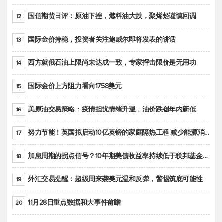
国信期货日评：原油下挫，燃料油大跌，聚烯烃谨慎回调
12
国际金价持稳，投资者关注鲍威尔即将发表的讲话
13
西方就俄石油上限尚未达成一致，专家抨击限价是无用功
14
国际金价上方阻力看向1758美元
15
美原油交易策略：疫情担忧情绪升温，油价跌创年内新低
16
努力节能！英国拟启动10亿英镑的家庭隔热工程 减少能源消耗
17
加息周期的拐点信号？10年期美债收益率持续低于联邦基金利率目标区间
18
外汇交易提醒：超级周来袭美元温和反弹，警惕筑底可能性
19
11月28日重点数据和大事件前瞻
20