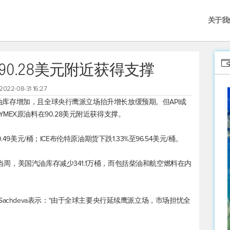
关于我
90.28美元附近获得支撑
2022-08-31 16:27
I原油库存增加，且全球央行鹰派立场抬升增长放缓预期。但API成
EX原油料在90.28美元附近获得支撑。
.49美元/桶；ICE
布伦特原油
期货下跌1.33%至96.54美元/桶。
日当周，美国汽油库存减少341.1万桶，而包括柴油和航空燃料在内
andha Sachdeva表示：“由于全球主要央行延续鹰派立场，市场担忧全