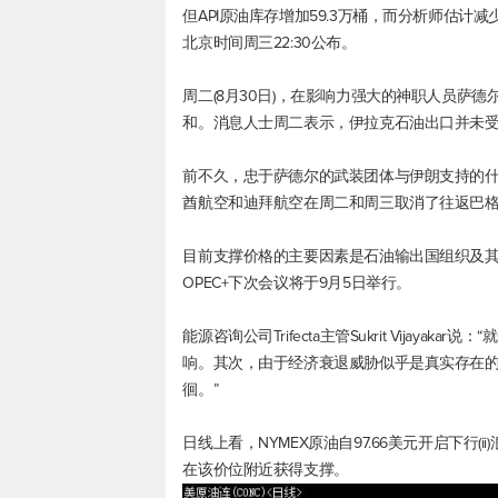
但API原油库存增加59.3万桶，而分析师估计减
北京时间周三22:30公布。
周二(8月30日)，在影响力强大的神职人员萨
和。消息人士周二表示，伊拉克石油出口并未
前不久，忠于萨德尔的武装团体与伊朗支持的什
酋航空和迪拜航空在周二和周三取消了往返巴
目前支撑价格的主要因素是石油输出国组织及其盟
OPEC+下次会议将于9月5日举行。
能源咨询公司Trifecta主管Sukrit Vijay
响。其次，由于经济衰退威胁似乎是真实存在
徊。”
日线上看，NYMEX原油自97.66美元开启下行(ii
在该价位附近获得支撑。