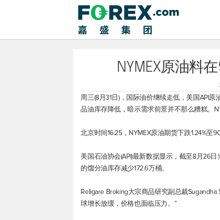
NYMEX原油料在
周三(8月31日)，国际油价继续走低，美国AP
品油库存降低，暗示需求前景并不那么糟糕。NYM
北京时间16:25，NYMEX原油期货下跌1.24%至90
美国石油协会(API)最新数据显示，截至8月26
的馏分油库存减少172.6万桶。
Religare Broking大宗商品研究副总裁Sug
球增长放缓，价格也面临压力。”