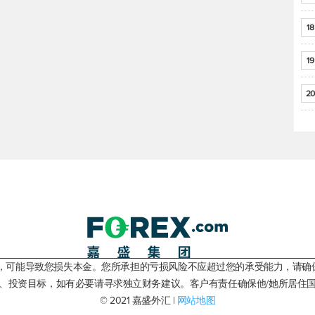
18
19
20
险，可能导致您损失本金。您所承担的亏损风险不应超过您的承受能力，请确
、投资目标，如有必要请寻求独立财务建议。客户有责任确保他/她所居住
© 2021 嘉盛外汇 |
网站地图