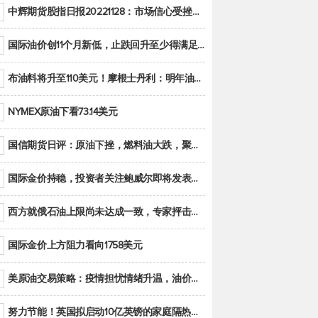
中辉期货股指日报20221128：市场信心受挫，股指全线回调
国际油价创11个月新低，止跌回升至少得满足二大条件之一
布油料将升至110美元！摩根士丹利：明年油市面临七大不确定性
NYMEX原油下看73.14美元
国信期货日评：原油下挫，燃料油大跌，聚烯烃谨慎回调
国际金价持稳，投资者关注鲍威尔即将发表的讲话
西方就俄石油上限尚未达成一致，专家抨击限价是无用功
国际金价上方阻力看向1758美元
美原油交易策略：疫情担忧情绪升温，油价跌创年内新低
努力节能！英国拟启动10亿英镑的家庭隔热工程 减少能源消耗