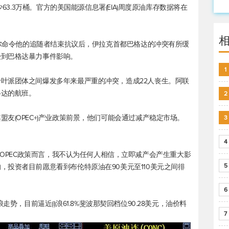
少63.3万桶。官方的美国能源信息署(EIA)周度原油库存数据将在
德尔命令他的追随者结束抗议后，伊拉克首都巴格达的冲突有所缓
受到巴格达暴力事件影响。
1
叶派团体之间爆发多年来最严重的冲突，造成22人丧生。阿联
格达的航班。
2
友(OPEC+)产业政策前景，他们可能会通过减产稳定市场。
3
4
akar说：“就OPEC政策而言，我不认为任何人相信，立即减产会产生重大影
5
的，投资者目前愿意看到
布伦特原油
在90美元至110美元之间徘
6
)浪走势，目前逼近(i)浪61.8%斐波那契回档位90.28美元，油价料
7