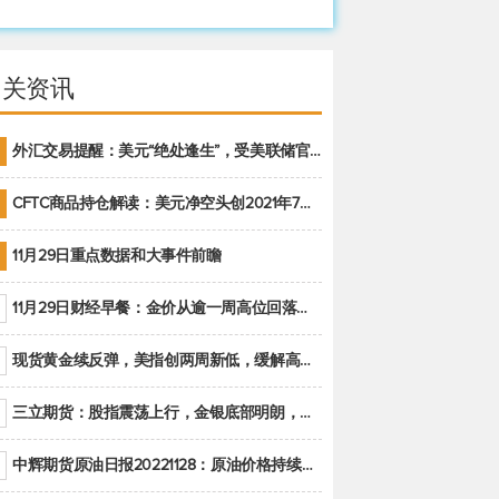
相关资讯
外汇交易提醒：美元“绝处逢生”，受美联储官员鹰派讲话支撑
CFTC商品持仓解读：美元净空头创2021年7月以来最大，黄金期货投机性净多头头寸减少
11月29日重点数据和大事件前瞻
11月29日财经早餐：金价从逾一周高位回落，美联储官员重申鹰派立场推动美元回升
现货黄金续反弹，美指创两周新低，缓解高通胀美国须治本
三立期货：股指震荡上行，金银底部明朗，原油偏弱走势(20221128收评)
中辉期货原油日报20221128：原油价格持续下降，市场关注OPEC+新一轮产能政策