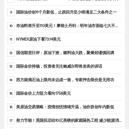
国际油价创11个月新低，止跌回升至少得满足二大条件之一
9
布油料将升至110美元！摩根士丹利：明年油市面临七大不确定性
10
NYMEX原油下看73.14美元
11
国信期货日评：原油下挫，燃料油大跌，聚烯烃谨慎回调
12
国际金价持稳，投资者关注鲍威尔即将发表的讲话
13
西方就俄石油上限尚未达成一致，专家抨击限价是无用功
14
国际金价上方阻力看向1758美元
15
美原油交易策略：疫情担忧情绪升温，油价跌创年内新低
16
努力节能！英国拟启动10亿英镑的家庭隔热工程 减少能源消耗
17