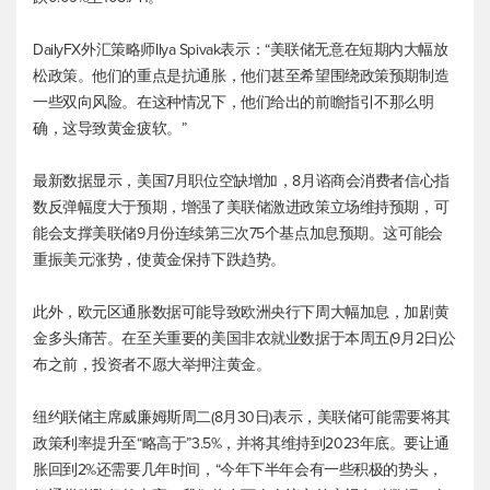
DailyFX外汇策略师Ilya Spivak表示：“美联储无意在短期内大幅放
松政策。他们的重点是抗通胀，他们甚至希望围绕政策预期制造
一些双向风险。在这种情况下，他们给出的前瞻指引不那么明
确，这导致黄金疲软。”
最新数据显示，美国7月职位空缺增加，8月谘商会消费者信心指
数反弹幅度大于预期，增强了美联储激进政策立场维持预期，可
能会支撑美联储9月份连续第三次75个基点加息预期。这可能会
重振美元涨势，使黄金保持下跌趋势。
此外，欧元区通胀数据可能导致欧洲央行下周大幅加息，加剧黄
金多头痛苦。在至关重要的美国非农就业数据于本周五(9月2日)公
布之前，投资者不愿大举押注黄金。
纽约联储主席威廉姆斯周二(8月30日)表示，美联储可能需要将其
政策利率提升至“略高于”3.5%，并将其维持到2023年底。要让通
胀回到2%还需要几年时间，“今年下半年会有一些积极的势头，