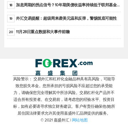
加息周期的拐点信号？10年期美债收益率持续低于联邦基金利率目标区间
18
外汇交易提醒：超级周来袭美元温和反弹，警惕筑底可能性
19
11月28日重点数据和大事件前瞻
20
风险警示： 交易外汇和杠杆化金融品种具有高风险，可能导
致您损失本金。您所承担的亏损风险不应超过您的承受能
力，请确保您完全理解其中所涉风险。交易杠杆化产品并不
适合所有投资者。在交易前，请考虑您的经验水平、投资目
标，如有必要请寻求独立财务建议。客户有责任确保他/她所
居住国法律要求允许其使用嘉盛外汇品牌提供的服务。
© 2021 嘉盛外汇 |
网站地图