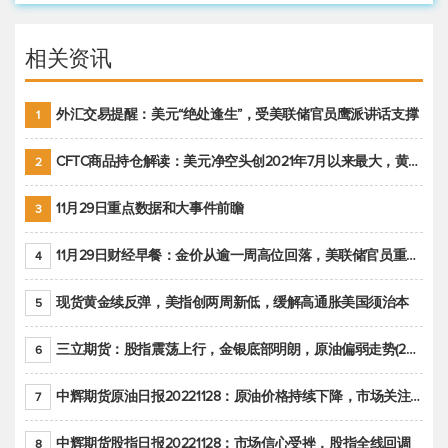
相关资讯
外汇交易提醒：美元“绝处逢生”，受美联储官员鹰派讲话支撑
1
CFTC商品持仓解读：美元净空头创2021年7月以来最大，黄金期货投机性净多头头寸减少
2
11月29日重点数据和大事件前瞻
3
11月29日财经早餐：金价从逾一周高位回落，美联储官员重申鹰派立场推动美元回升
4
现货黄金续反弹，美指创两周新低，缓解高通胀美国须治本
5
三立期货：股指震荡上行，金银底部明朗，原油偏弱走势(20221128收评)
6
中辉期货原油日报20221128：原油价格持续下降，市场关注OPEC+新一轮产能政策
7
中辉期货股指日报20221128：市场信心受挫，股指全线回调
8