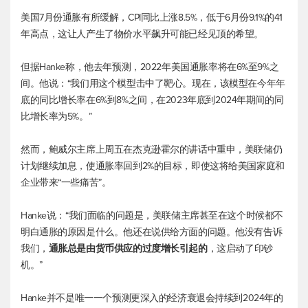
美国7月份通胀有所缓解，CPI同比上涨8.5%，低于6月份9.1%的41
年高点，这让人产生了物价水平飙升可能已经见顶的希望。
但据Hanke称，他去年预测，2022年美国通胀率将在6%至9%之
间。他说：“我们用这个模型击中了靶心。现在，该模型在今年年
底的同比增长率在6%到8%之间，在2023年底到2024年期间的同
比增长率为5%。”
然而，鲍威尔主席上周五在杰克逊霍尔的讲话中重申，美联储仍
计划继续加息，使通胀率回到2%的目标，即使这将给美国家庭和
企业带来“一些痛苦”。
Hanke说：“我们面临的问题是，美联储主席甚至在这个时候都不
明白通胀的原因是什么。他还在说供给方面的问题。他没有告诉
我们，
通胀总是由货币供应的过度增长引起的
，这启动了印钞
机。”
Hanke并不是唯一一个预测更深入的经济衰退会持续到2024年的