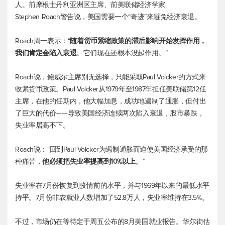
人。前摩根士丹利亚洲区主席、前美联储经济学家
Stephen Roach警告说，美国需要一个“奇迹”来避免经济衰退。
Roach周一表示：“
随着货币紧缩政策的滞后影响开始发挥作用，
我们肯定会陷入衰退
。它们现在还根本没起作用。”
Roach说，鲍威尔主席别无选择，只能采取Paul Volcker的方式来
收紧货币政策。Paul Volcker从1979年至1987年担任美联储第12任
主席，在他的任期内，他大幅加息，成功地遏制了通胀，但付出
了巨大的代价——导致美国经济连续两次陷入衰退，股市暴跌，
失业率居高不下。
Roach说：“回到Paul Volcker为遏制通胀而迫使美国经济承受的那
种痛苦，
他必须把失业率提高到10%以上
。”
失业率在7月份恢复到疫情前的水平，并与1969年以来的最低水平
持平。7月份非农就业人数增加了52.8万人，失业率维持在3.5%。
不过，市场仍在等待定于周五公布的8月美国就业报告。华尔街估