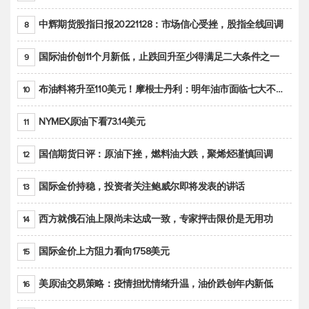
中辉期货股指日报20221128：市场信心受挫，股指全线回调
8
国际油价创11个月新低，止跌回升至少得满足二大条件之一
9
布油料将升至110美元！摩根士丹利：明年油市面临七大不确定性
10
NYMEX原油下看73.14美元
11
国信期货日评：原油下挫，燃料油大跌，聚烯烃谨慎回调
12
国际金价持稳，投资者关注鲍威尔即将发表的讲话
13
西方就俄石油上限尚未达成一致，专家抨击限价是无用功
14
国际金价上方阻力看向1758美元
15
美原油交易策略：疫情担忧情绪升温，油价跌创年内新低
16