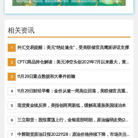
相关资讯
外汇交易提醒：美元“绝处逢生”，受美联储官员鹰派讲话支撑
1
CFTC商品持仓解读：美元净空头创2021年7月以来最大，黄金期货投机性净多头头寸减少
2
11月29日重点数据和大事件前瞻
3
11月29日财经早餐：金价从逾一周高位回落，美联储官员重申鹰派立场推动美元回升
4
现货黄金续反弹，美指创两周新低，缓解高通胀美国须治本
5
三立期货：股指震荡上行，金银底部明朗，原油偏弱走势(20221128收评)
6
中辉期货原油日报20221128：原油价格持续下降，市场关注OPEC+新一轮产能政策
7