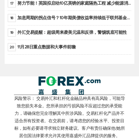
努力节能！英国拟启动10亿英镑的家庭隔热工程 减少能源消耗
17
加息周期的拐点信号？10年期美债收益率持续低于联邦基金利率目标区间
18
外汇交易提醒：超级周来袭美元温和反弹，警惕筑底可能性
19
11月28日重点数据和大事件前瞻
20
风险警示： 交易外汇和杠杆化金融品种具有高风险，可能导
致您损失本金。您所承担的亏损风险不应超过您的承受能
力，请确保您完全理解其中所涉风险。交易杠杆化产品并不
适合所有投资者。在交易前，请考虑您的经验水平、投资目
标，如有必要请寻求独立财务建议。客户有责任确保他/她所
居住国法律要求允许其使用嘉盛外汇品牌提供的服务。