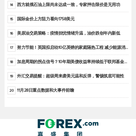
西方就俄石油上限尚未达成一致，专家抨击限价是无用功
14
国际金价上方阻力看向1758美元
15
美原油交易策略：疫情担忧情绪升温，油价跌创年内新低
16
努力节能！英国拟启动10亿英镑的家庭隔热工程 减少能源消耗
17
加息周期的拐点信号？10年期美债收益率持续低于联邦基金利率目标区间
18
外汇交易提醒：超级周来袭美元温和反弹，警惕筑底可能性
19
11月28日重点数据和大事件前瞻
20