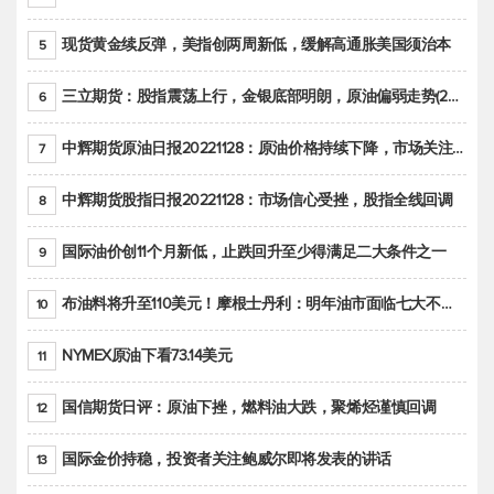
现货黄金续反弹，美指创两周新低，缓解高通胀美国须治本
5
三立期货：股指震荡上行，金银底部明朗，原油偏弱走势(20221128收评)
6
中辉期货原油日报20221128：原油价格持续下降，市场关注OPEC+新一轮产能政策
7
中辉期货股指日报20221128：市场信心受挫，股指全线回调
8
国际油价创11个月新低，止跌回升至少得满足二大条件之一
9
布油料将升至110美元！摩根士丹利：明年油市面临七大不确定性
10
NYMEX原油下看73.14美元
11
国信期货日评：原油下挫，燃料油大跌，聚烯烃谨慎回调
12
国际金价持稳，投资者关注鲍威尔即将发表的讲话
13