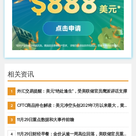
相关资讯
外汇交易提醒：美元“绝处逢生”，受美联储官员鹰派讲话支撑
1
CFTC商品持仓解读：美元净空头创2021年7月以来最大，黄金期货投机性净多头头寸减少
2
11月29日重点数据和大事件前瞻
3
11月29日财经早餐：金价从逾一周高位回落，美联储官员重申鹰派立场推动美元回升
4