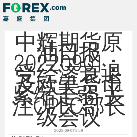
中辉期货原
油日报
20220901：
受经济衰退
及欧美货币
紧缩走弱 关
注OPEC部长
级会议
2022-09-01 17:59