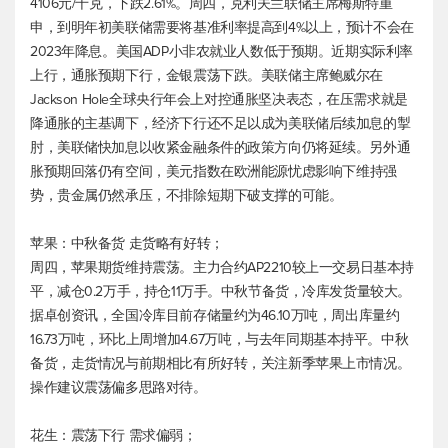
4106元/千克，下跌2.61%。周四，克利夫兰联储主席梅斯特重
申，到明年初美联储需要将基准利率提高到4%以上，预计不会在
2023年降息。美国ADP小非农就业人数低于预期。近期实际利率
上行，通胀预期下行，金银震荡下跌。美联储主席鲍威尔在
Jackson Hole全球央行年会上对控通胀坚决表态，在压需求就是
降通胀的主基调下，经济下行还不足以成为美联储后续加息的掣
肘，美联储快加息以收紧金融条件的政策方向仍将延续。另外通
胀预期回落仍有空间，
美元指数
在欧洲能源忧虑影响下维持强
势，贵金属仍然承压，不排除短期下破支撑的可能。
苹果：中秋备货 走货略有好转；
周四，苹果期货维持震荡。主力合约AP2210较上一交易日基本持
平，减仓0.2万手，持仓11万手。中秋节备货，冷库发货量较大。
据卓创资讯，全国冷库目前存储量约为46.10万吨，周出库量约
16.73万吨，环比上周增加4.67万吨，与去年同期基本持平。中秋
备货，走货情况与前期相比有所好转，关注新季苹果上市情况。
操作建议震荡偏多思路对待。
花生：震荡下行 需求偏弱；