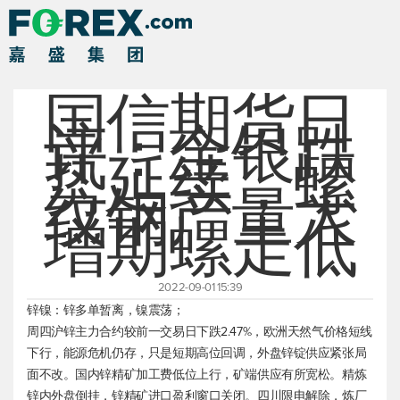
国信期货日
评：金银跌
势延续，螺
纹钢产量大
增期螺走低
2022-09-01 15:39
锌镍：锌多单暂离，镍震荡；
周四沪锌主力合约较前一交易日下跌2.47%，欧洲天然气价格短线
下行，能源危机仍存，只是短期高位回调，外盘锌锭供应紧张局
面不改。国内锌精矿加工费低位上行，矿端供应有所宽松。精炼
锌内外盘倒挂，锌精矿进口盈利窗口关闭。四川限电解除，炼厂