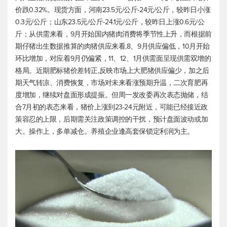
价跌0.32%。现货方面，河南23.5元/公斤-24元/公斤，较昨日小涨
0.3元/公斤；山东23.5元/公斤-24.1元/公斤，较昨日上涨0.6元/公
斤；从供需来看，9月开始国内猪肉消费将季节性上升，而根据前
期仔猪出生数据推算的肉猪供应来看,8、9月供应偏低，10月开始
环比增加，对应着9月仍偏紧，11、12、1月供需面呈现供需双增的
格局。近期肥标猪价差转正,反映市场上大肥猪供应偏少，加之后
期天气转凉、消费恢复，市场对未来看涨预期升温，二次育肥再
度增加，继续对盘面形成提振。但周一发改委再次表态抛储，结
合7月初的表态来看，猪价上涨到23-24元附近，可能已经接近政
策容忍的上限，后期需关注政策调控的干扰，预计盘面波动或加
大。操作上，多单减仓。养殖企业逢高套保锁定利润为主。