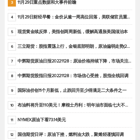
11月29日重点数据和大事件前瞻
3
11月29日财经早餐：金价从逾一周高位回落，美联储官员重申鹰派立场推动美元回升
4
现货黄金续反弹，美指创两周新低，缓解高通胀美国须治本
5
三立期货：股指震荡上行，金银底部明朗，原油偏弱走势(20221128收评)
6
中辉期货原油日报20221128：原油价格持续下降，市场关注OPEC+新一轮产能政策
7
中辉期货股指日报20221128：市场信心受挫，股指全线回调
8
国际油价创11个月新低，止跌回升至少得满足二大条件之一
9
布油料将升至110美元！摩根士丹利：明年油市面临七大不确定性
10
NYMEX原油下看73.14美元
11
国信期货日评：原油下挫，燃料油大跌，聚烯烃谨慎回调
12