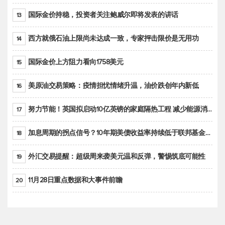
国际金价持稳，投资者关注鲍威尔即将发表的讲话
13
西方就俄石油上限尚未达成一致，专家抨击限价是无用功
14
国际金价上方阻力看向1758美元
15
美原油交易策略：疫情担忧情绪升温，油价跌创年内新低
16
努力节能！英国拟启动10亿英镑的家庭隔热工程 减少能源消耗
17
加息周期的拐点信号？10年期美债收益率持续低于联邦基金利率目标区间
18
外汇交易提醒：超级周来袭美元温和反弹，警惕筑底可能性
19
11月28日重点数据和大事件前瞻
20