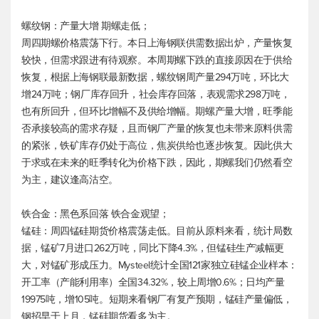
螺纹钢：产量大增 期螺走低；
周四期螺价格震荡下行。本日上海钢联供需数据出炉，产量恢复
较快，但需求跟进有待观察。本周期螺下跌的直接原因在于供给
恢复，根据上海钢联最新数据，螺纹钢周产量294万吨，环比大
增24万吨；钢厂库存回升，社会库存回落，表观需求298万吨，
也有所回升，但环比增幅不及供给增幅。期螺产量大增，旺季能
否承接较高的需求存疑，且而钢厂产量的恢复也未带来原料供需
的紧张，铁矿库存仍处于高位，焦炭供给也逐步恢复。因此供大
于求或在未来的旺季转化为价格下跌，因此，期螺我们仍然看空
为主，建议逢高沽空。
铁合金：黑色系回落 铁合金观望；
锰硅：周四锰硅期货价格震荡走低。目前从原料来看，统计局数
据，锰矿7月进口262万吨，同比下降4.3%，但锰硅生产减幅更
大，对锰矿形成压力。Mysteel统计全国121家独立硅锰企业样本：
开工率（产能利用率）全国34.32%，较上周增0.6%；日均产量
19975吨，增105吨。短期来看钢厂有复产预期，锰硅产量偏低，
钢招早于上月，锰硅期货看多为主。