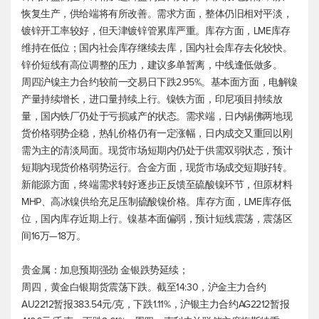
恢复生产，供给端将有所改善。需求方面，整体仍旧相对平淡，
镀锌开工率较好，但天津镀锌管累库严重。库存方面，LME库存
维持在低位；国内社会库存继续去库，国内社会库存去化较快。
锌价短线有高位调整的压力，建议多单暂离，中线逢低做多。
周四沪镍主力合约较前一交易日下跌2.95%。基本面方面，电解镍
产量持续增长，进口量持续上行。镍铁方面，印尼项目持续放
量，国内铁厂仍处于亏损减产的状态。需求端，日内锡佛两地现
货价格弱势企稳，热轧价格仍有一定涨幅，日内成交又重回以刚
需为主的清淡局面。现货市场短期内仍处于供需双弱状态，预计
短期内现货价格弱势运行。合金方面，现货市场成交短期好转。
新能源方面，终端需求转好逐步正反馈至硫酸镍环节，但原材料
MHP、高冰镍供给充足压制硫酸镍价格。库存方面，LME库存低
位，国内库存近期上行。镍基本面偏弱，预计短线震荡，震荡区
间16万—18万。
贵金属：加息预期强劲 金银跌势延续；
周四，黄金白银期货震荡下跌。截至14:30，沪金主力合约
AU2212暂报383.54元/克，下跌1.11%，沪银主力合约AG2212暂报