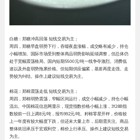
白糖：郑糖冲高回落 短线交易为主；
周四，郑糖早盘弱势下行，吞噬夜盘涨幅，成交略有减少，持仓
小幅增加。国际市场受到整体商品弱势影响延续调整，但总体仍
处于宽幅震荡格局。国内短期5500元/吨一线争夺激烈。消费低
迷以及外盘弱势拖累价格。但短期供应偏紧，基差再度走强。走
势较为纠结。操作上建议短线交易为主。
棉花：郑棉震荡走低 短线交易为主；
周四，郑棉弱势震荡，窄幅区间运行，成交小幅减少，持仓小幅
流出。中国棉花信息网显示，现货指数价格小幅上涨，3128B指
数较前一日上调8元/吨，报15992元/吨。籽棉零星开秤，价格较
上一年度有较大幅度下跌，但还未大量上市，后期需关注。商品
整体依旧承压于宏观利空，棉价上行承压。操作上建议短线交易
为主。