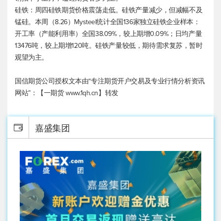
硅铁：周四硅铁期货价格震荡走低。硅铁产量减少，但减幅不及
锰硅。本周（8.26）Mysteel统计全国136家独立硅铁企业样本：
开工率（产能利用率）全国38.09%，较上期增0.09%；日均产量
13476吨，较上期增120吨。硅铁产量较低，期待需求复苏，暂时
观望为主。
国信期货公司授权文本由“专注期货开户交易及专业行情分析资讯
网站”：【一期货 www.1qh.cn】转发
嘉盛集团