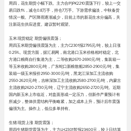
周四，花生期货小幅下跌。主力合约PK2210震荡下行，较上一交
易日跌1%，减仓0.8万手，持仓7万手。下游需求偏淡，中秋备货
情况一般。产区降雨逐渐减少，目前上市的新花生水分偏高，关
注新花生供应进度。建议暂时观望。
玉米:现货稳定 期货偏强震荡；
周四玉米期货偏强震荡为主，主力C2301报2795元/吨，较上日涨
0.25%。现货方面，据汇易网，南北港口玉米价格相对稳定，北
方港口粮商自行集港为主，二等收购2670-2690元/吨，集装箱一
等玉米收购2800元/吨，广东蛇口新粮散船2850-2900元/吨，集
装箱一级玉米报价2950-3000元/吨，黑龙江深加工主流收购
2550-2620元/吨，吉林深加工主流收购2580-2700元/吨，内蒙古
主流收购2620-2730元/吨，辽宁主流收购2650-2720元/吨。近期
国内新玉米上市临近，对盘面形成一定压力，但新作产量预计有
所减少，整体供需结构平衡略紧，加之成本上升，预计后市震荡
偏强为主。操作上，低位多单持有。
生猪:现货上涨 期货震荡；
周四生猪期货震荡为主，主力LH2301暂报23400元，较上日结算