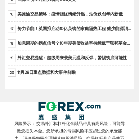
美原油交易策略：疫情担忧情绪升温，油价跌创年内新低
16
努力节能！英国拟启动10亿英镑的家庭隔热工程 减少能源消耗
17
加息周期的拐点信号？10年期美债收益率持续低于联邦基金利率目标区间
18
外汇交易提醒：超级周来袭美元温和反弹，警惕筑底可能性
19
11月28日重点数据和大事件前瞻
20
风险警示： 交易外汇和杠杆化金融品种具有高风险，可能导
致您损失本金。您所承担的亏损风险不应超过您的承受能
力，请确保您完全理解其中所涉风险。交易杠杆化产品并不