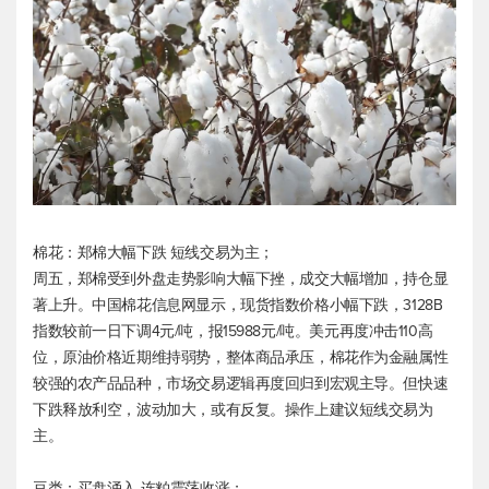
棉花：郑棉大幅下跌 短线交易为主；
周五，郑棉受到外盘走势影响大幅下挫，成交大幅增加，持仓显
著上升。中国棉花信息网显示，现货指数价格小幅下跌，3128B
指数较前一日下调4元/吨，报15988元/吨。美元再度冲击110高
位，原油价格近期维持弱势，整体商品承压，棉花作为金融属性
较强的农产品品种，市场交易逻辑再度回归到宏观主导。但快速
下跌释放利空，波动加大，或有反复。操作上建议短线交易为
主。
豆类：买盘涌入 连粕震荡收涨；