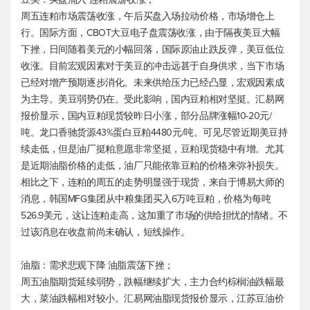
周五连粕市场震荡收涨，午后买盘入场拉动价格，市场增仓上
行。国际方面，CBOT大豆电子盘震荡收涨，由于隔夜美豆大幅
下挫，日间随着美元的小幅回落，国际原油止跌反弹，美豆低位
收涨。目前宏观因素对于美豆的冲击远甚于自身供求，当下市场
已经对增产预期逐步消化。未来供给压力已经凸显，宏观因素成
为主导。美豆弱势仍在。受此影响，国内豆粕相对坚挺。汇易网
报价显示，国内豆粕现货较昨日小涨，部分品牌涨幅10-20元/
吨。龙口香驰货源43%蛋白豆粕4480元/吨。可见尽管近期美豆持
续走低，但是油厂挺粕意愿非常坚挺，豆粕现货稳中有增。尤其
是近期油脂价格的走低，油厂只能依靠豆粕的价格来弥补损失。
相比之下，连粕的周五的走势明显强于现货，来自于博易大师的
消息，韩国MFG集团从中粮集团买入6万吨豆粕，价格为每吨
526.9美元，这让连粕走高，这加重了市场的供给担忧的情绪。不
过该消息在收盘前尚未确认，短线操作。
油脂：需求悲观下降 油脂震荡下挫；
周五油脂期货延续弱势，跌幅继续扩大，主力合约棕榈油跌幅最
大，菜油跌幅相对较小。汇易网油脂现货报价显示，江苏豆油价