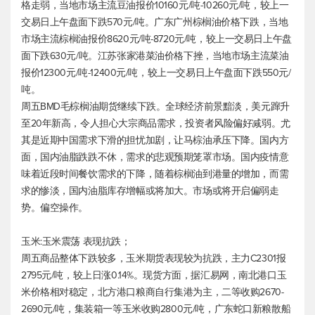
格走弱，当地市场主流豆油报价10160元/吨-10260元/吨，较上一
交易日上午盘面下跌570元/吨。广东广州棕榈油价格下跌，当地
市场主流棕榈油报价8620元/吨-8720元/吨，较上一交易日上午盘
面下跌630元/吨。江苏张家港菜油价格下挫，当地市场主流菜油
报价12300元/吨-12400元/吨，较上一交易日上午盘面下跌550元/
吨。
周五BMD毛棕榈油期货继续下跌。全球经济前景黯淡，美元蹿升
至20年新高，令人担心大宗商品需求，投资者风险偏好减弱。尤
其是近期中国需求下滑的担忧加剧，让马棕油承压下降。国内方
面，国内油脂跌跌不休，需求的悲观预期笼罩市场。国内疫情意
味着近段时间餐饮需求的下降，随着棕榈油到港量的增加，而需
求的惨淡，国内油脂库存增幅或将加大。市场或将开启偏弱走
势。偏空操作。
玉米:玉米震荡 表现抗跌；
周五商品整体下跌较多，玉米期货表现较为抗跌，主力C2301报
2795元/吨，较上日涨0.14%。现货方面，据汇易网，南北港口玉
米价格相对稳定，北方港口粮商自行集港为主，二等收购2670-
2690元/吨，集装箱一等玉米收购2800元/吨，广东蛇口新粮散船