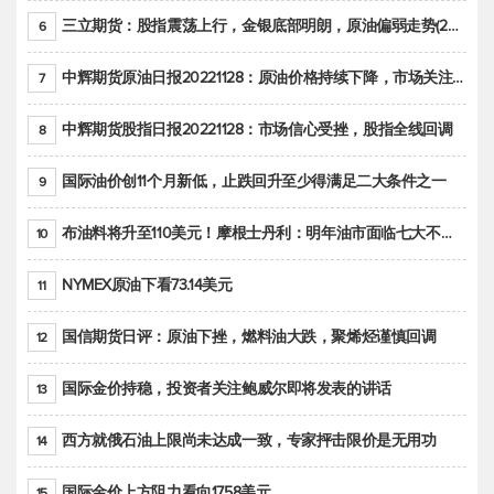
三立期货：股指震荡上行，金银底部明朗，原油偏弱走势(20221128收评)
6
中辉期货原油日报20221128：原油价格持续下降，市场关注OPEC+新一轮产能政策
7
中辉期货股指日报20221128：市场信心受挫，股指全线回调
8
国际油价创11个月新低，止跌回升至少得满足二大条件之一
9
布油料将升至110美元！摩根士丹利：明年油市面临七大不确定性
10
NYMEX原油下看73.14美元
11
国信期货日评：原油下挫，燃料油大跌，聚烯烃谨慎回调
12
国际金价持稳，投资者关注鲍威尔即将发表的讲话
13
西方就俄石油上限尚未达成一致，专家抨击限价是无用功
14
国际金价上方阻力看向1758美元
15