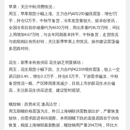
苹果：关注中秋消费情况；
周五，苹果期货小幅上涨。主力合约AP2210偏强震荡，增仓1万
手，持仓12万手。中秋节备货，冷库发货量较大。据卓创资讯，
全国冷库目前存储量约为46.10万吨，周出库量约16.73万吨，环比
上周增加4.67万吨，与去年同期基本持平。中秋备货，走货情况
与前期相比有所好转，关注新季苹果上市情况。操作建议震荡偏
多思路对待。
花生：新季未有效供应 花生缺乏明显驱动；
周五，花生期货小幅下跌。主力合约PK2301维持震荡，较上一交
易日跌0.4%，增仓0.3万手，持仓8.5万手。下游需求偏淡，中秋
备货情况一般。产区降雨逐渐减少，目前上市的新花生水分偏
高，关注新花生供应进度。建议暂时观望。
螺纹钢：跌势未完 逢高沽空；
周五期螺价格震荡为主。昨日上海钢联供需数据出炉，产量恢复
较快，但需求跟进有待观察。本周期螺下跌的直接原因在于供给
恢复，根据上海钢联最新数据，螺纹钢周产量294万吨，环比大