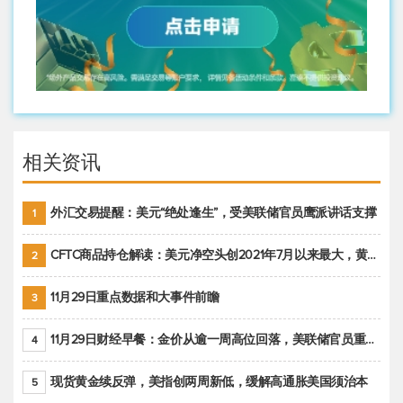
相关资讯
外汇交易提醒：美元“绝处逢生”，受美联储官员鹰派讲话支撑
1
CFTC商品持仓解读：美元净空头创2021年7月以来最大，黄金期货投机性净多头头寸减少
2
11月29日重点数据和大事件前瞻
3
11月29日财经早餐：金价从逾一周高位回落，美联储官员重申鹰派立场推动美元回升
4
现货黄金续反弹，美指创两周新低，缓解高通胀美国须治本
5