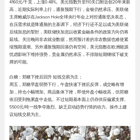
4160元/千克，上涨0.48%。
美元指数
升至110关口附近创20年来新
高，近期实际利率上行，通胀预期下行，金银仍然承压。美联储
主席鲍威尔在Jackson Hole全球央行年会上对控通胀坚决表态，
在压需求就是降通胀的主基调下，经济下行还不足以成为美联储
后续加息的掣肘，美联储快加息以收紧金融条件的政策方向仍将
延续。关注晚间非农就业数据，然而预计差的非农数据也难使紧
缩预期退潮。另外通胀预期回落仍有空间，
美元指数
在欧洲能源
忧虑影响下维持强势，贵金属仍然承压，不排除短期继续下破支
撑的可能。
白糖：郑糖下挫后回升 短线交易为主；
周五，郑糖早盘弱势下行，午盘快速下挫后反弹，成交略有增
加，持仓小幅增加。商品集体下挫，即使外盘小幅收高，但郑糖
依旧受到拖累盘中走低。不过短期基本面上仍存供应偏紧支撑。
5500元/吨一线争夺激烈。缺乏启动趋势行情的动力。操作上建
议短线交易为主。