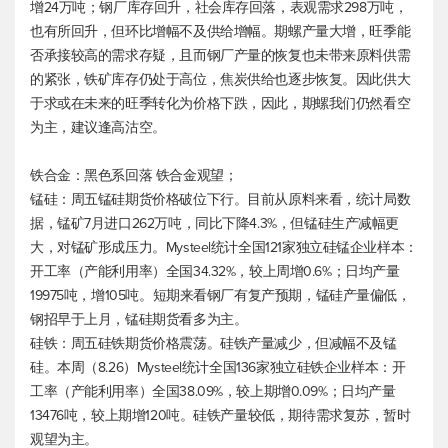
增24万吨；钢厂库存回升，社会库存回落，表观需求298万吨，
也有所回升，但环比增幅不及供给增幅。期螺产量大增，旺季能
否承接较高的需求存疑，且而钢厂产量的恢复也未带来原料供需
的紧张，铁矿库存仍处于高位，焦炭供给也逐步恢复。因此供大
于求或在未来的旺季转化为价格下跌，因此，期螺我们仍然看空
为主，建议逢高沽空。
铁合金：黑色系回落 铁合金观望；
锰硅：周五锰硅期货价格破位下行。目前从原料来看，统计局数
据，锰矿7月进口262万吨，同比下降4.3%，但锰硅生产减幅更
大，对锰矿形成压力。Mysteel统计全国121家独立硅锰企业样本：
开工率（产能利用率）全国34.32%，较上周增0.6%；日均产量
19975吨，增105吨。短期来看钢厂有复产预期，锰硅产量偏低，
钢招早于上月，锰硅期货看多为主。
硅铁：周五硅铁期货价格震荡。硅铁产量减少，但减幅不及锰
硅。本周（8.26）Mysteel统计全国136家独立硅铁企业样本：开
工率（产能利用率）全国38.09%，较上期增0.09%；日均产量
13476吨，较上期增120吨。硅铁产量较低，期待需求复苏，暂时
观望为主。