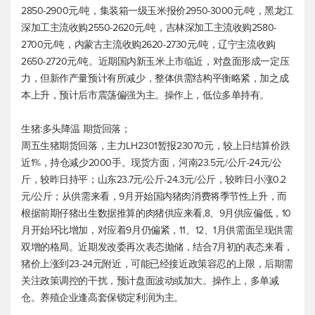
2850-2900元/吨，集装箱一级玉米报价2950-3000元/吨，黑龙江
深加工主流收购2550-2620元/吨，吉林深加工主流收购2580-
2700元/吨，内蒙古主流收购2620-2730元/吨，辽宁主流收购
2650-2720元/吨。近期国内新玉米上市临近，对盘面形成一定压
力，但新作产量预计有所减少，整体供需结构平衡略紧，加之成
本上升，预计后市震荡偏强为主。操作上，低位多单持有。
生猪:多头降温 期货回落；
周五生猪期货回落，主力LH2301暂报23070元，较上日结算价跌
近1%，持仓减少2000手。现货方面，河南23.5元/公斤-24元/公
斤，较昨日持平；山东23.7元/公斤-24.3元/公斤，较昨日小涨0.2
元/公斤；从供需来看，9月开始国内猪肉消费将季节性上升，而
根据前期仔猪出生数据推算的肉猪供应来看,8、9月供应偏低，10
月开始环比增加，对应着9月仍偏紧，11、12、1月供需面呈现供需
双增的格局。近期发改委再次表态抛储，结合7月初的表态来看，
猪价上涨到23-24元附近，可能已经接近政策容忍的上限，后期需
关注政策调控的干扰，预计盘面波动或加大。操作上，多单减
仓。养殖企业逢高套保锁定利润为主。