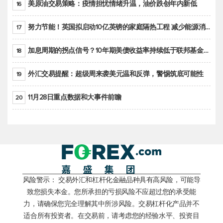
美原油交易策略：疫情担忧情绪升温，油价跌创年内新低
16
努力节能！英国拟启动10亿英镑的家庭隔热工程 减少能源消耗
17
加息周期的拐点信号？10年期美债收益率持续低于联邦基金利率目标区间
18
外汇交易提醒：超级周来袭美元温和反弹，警惕筑底可能性
19
11月28日重点数据和大事件前瞻
20
风险警示： 交易外汇和杠杆化金融品种具有高风险，可能导
致您损失本金。您所承担的亏损风险不应超过您的承受能
力，请确保您完全理解其中所涉风险。交易杠杆化产品并不
适合所有投资者。在交易前，请考虑您的经验水平、投资目