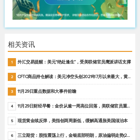
相关资讯
外汇交易提醒：美元“绝处逢生”，受美联储官员鹰派讲话支撑
1
CFTC商品持仓解读：美元净空头创2021年7月以来最大，黄金期货投机性净多头头寸减少
2
11月29日重点数据和大事件前瞻
3
11月29日财经早餐：金价从逾一周高位回落，美联储官员重申鹰派立场推动美元回升
4
现货黄金续反弹，美指创两周新低，缓解高通胀美国须治本
5
三立期货：股指震荡上行，金银底部明朗，原油偏弱走势(20221128收评)
6