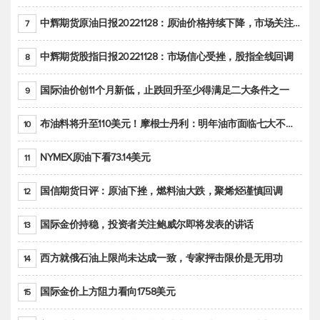
中辉期货原油日报20221128：原油价格持续下降，市场关注OPEC+新一轮产能政策
7
中辉期货股指日报20221128：市场信心受挫，股指全线回调
8
国际油价创11个月新低，止跌回升至少得满足二大条件之一
9
布油料将升至110美元！摩根士丹利：明年油市面临七大不确定性
10
NYMEX原油下看73.14美元
11
国信期货日评：原油下挫，燃料油大跌，聚烯烃谨慎回调
12
国际金价持稳，投资者关注鲍威尔即将发表的讲话
13
西方就俄石油上限尚未达成一致，专家抨击限价是无用功
14
国际金价上方阻力看向1758美元
15