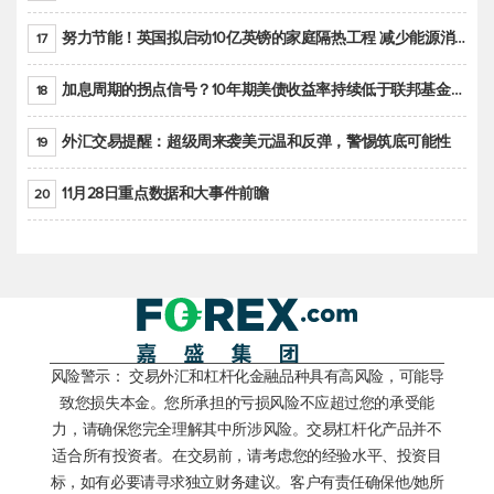
努力节能！英国拟启动10亿英镑的家庭隔热工程 减少能源消耗
17
加息周期的拐点信号？10年期美债收益率持续低于联邦基金利率目标区间
18
外汇交易提醒：超级周来袭美元温和反弹，警惕筑底可能性
19
11月28日重点数据和大事件前瞻
20
风险警示： 交易外汇和杠杆化金融品种具有高风险，可能导
致您损失本金。您所承担的亏损风险不应超过您的承受能
力，请确保您完全理解其中所涉风险。交易杠杆化产品并不
适合所有投资者。在交易前，请考虑您的经验水平、投资目
标，如有必要请寻求独立财务建议。客户有责任确保他/她所