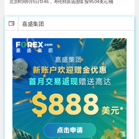
北京时间9月5日13:46，
布伦特原油
连续 报95.04美元/桶
嘉盛集团