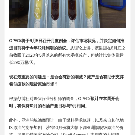
OPEC+将于9月5日召开月度例会，评估市场状况，并决定如何推
进目前将于今年12月到期的协议。
从理论上讲，该集团在8月底之
前收回了2020年5月以来的所有大规模减产，但估计比集体目标
低290万桶/天。
现在最重要的问题是：是否会有新的削减？减产是否有助于支撑
看似疲软的现货原油市场？
根据彭博社对19位行业分析师的调查，OPEC+
预计在本周开会
时，将保持10月的石油产量目标与9月相同
。
此外，亚洲的炼油商预计，由于燃料需求低迷，以及来自其他地
区原油的竞争加剧，沙特10月份将大幅下调亚洲旗舰级原油的价
格。如果沙特国家石油公司（Saudi Aramco）本周真的大幅降