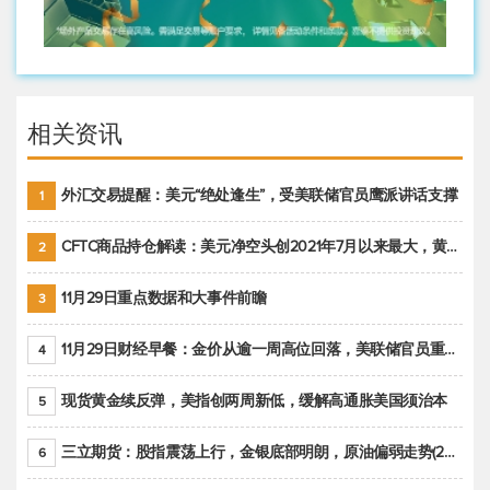
相关资讯
外汇交易提醒：美元“绝处逢生”，受美联储官员鹰派讲话支撑
1
CFTC商品持仓解读：美元净空头创2021年7月以来最大，黄金期货投机性净多头头寸减少
2
11月29日重点数据和大事件前瞻
3
11月29日财经早餐：金价从逾一周高位回落，美联储官员重申鹰派立场推动美元回升
4
现货黄金续反弹，美指创两周新低，缓解高通胀美国须治本
5
三立期货：股指震荡上行，金银底部明朗，原油偏弱走势(20221128收评)
6