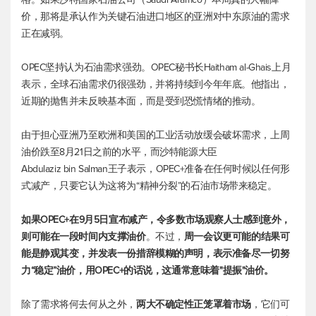
价，那将是承认作为关键石油进口地区的亚洲对中东原油的需求
正在减弱。
OPEC坚持认为石油需求强劲。OPEC秘书长Haitham al-Ghais上月
表示，全球石油需求仍很强劲，并将持续到今年年底。他指出，
近期的抛售并未反映基本面，而是受到恐慌情绪的推动。
由于担心亚洲乃至欧洲和美国的工业活动放缓会破坏需求，上周
油价跌至8月21日之前的水平，而沙特能源大臣
Abdulaziz bin Salman王子表示，OPEC+准备在任何时候以任何形
式减产，只要它认为这将为“精神分裂”的石油市场带来稳定。
如果OPEC+在9月5日宣布减产，令多数市场观察人士感到意外，
则可能在一段时间内支撑油价
。不过，
周一会议更可能的结果可
能是静观其变，并发表一份措辞模糊的声明，表示准备尽一切努
力“稳定”油价，用OPEC+的话说，这通常意味着"提振"油价。
除了需求将何去何从之外，
两大不确定性正笼罩着市场
，它们可