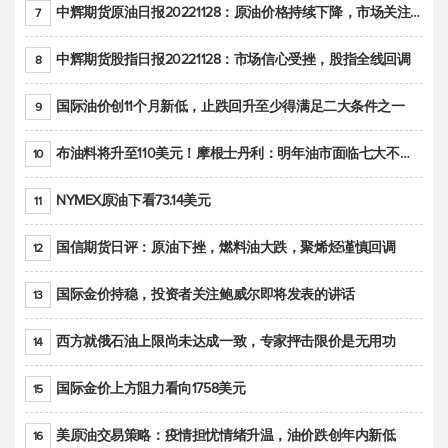
中辉期货原油日报20221128：原油价格持续下降，市场关注OPEC+新一轮产能政策
7
中辉期货股指日报20221128：市场信心受挫，股指全线回调
8
国际油价创11个月新低，止跌回升至少得满足二大条件之一
9
布油料将升至110美元！摩根士丹利：明年油市面临七大不确定性
10
NYMEX原油下看73.14美元
11
国信期货日评：原油下挫，燃料油大跌，聚烯烃谨慎回调
12
国际金价持稳，投资者关注鲍威尔即将发表的讲话
13
西方就俄石油上限尚未达成一致，专家抨击限价是无用功
14
国际金价上方阻力看向1758美元
15
美原油交易策略：疫情担忧情绪升温，油价跌创年内新低
16