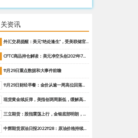
相关资讯
外汇交易提醒：美元“绝处逢生”，受美联储官员鹰派讲话支撑
CFTC商品持仓解读：美元净空头创2021年7月以来最大，黄金期货投机性净多头头寸减少
11月29日重点数据和大事件前瞻
11月29日财经早餐：金价从逾一周高位回落，美联储官员重申鹰派立场推动美元回升
现货黄金续反弹，美指创两周新低，缓解高通胀美国须治本
三立期货：股指震荡上行，金银底部明朗，原油偏弱走势(20221128收评)
中辉期货原油日报20221128：原油价格持续下降，市场关注OPEC+新一轮产能政策