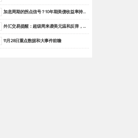
加息周期的拐点信号？10年期美债收益率持续低于联邦基金利率目标区间
外汇交易提醒：超级周来袭美元温和反弹，警惕筑底可能性
11月28日重点数据和大事件前瞻