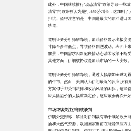
此外，中国继续推行“动态清零”政策导致一些
清零”的政策被认为是打压经济增长，这加剧了
担忧。值得注意的是，中国是最大的原油进口国
轨道。
道明证券分析师解释说，原油价格显示出极度
寸降至多年低点，导致价格剧烈波动。表面上
前景，中国需求因新冠疫情动态清零政策不断
其他方面，伊朗核协议是原油市场的一大变数
道明证券分析师解释说，通过大幅增加全球闲
的牛市。然而，美国认为伊朗最近的反应‘没有
方案似乎都受到法律和政治风险的困扰，这些
应风险溢价的大幅重新定价，这应该会再次开
市场继续关注伊朗核谈判
伊朗外交部称，解除对伊制裁有助于满足欧洲
油和天然气资源，欧洲国家当前在能源供应方
取消对伊单边制裁，伊朗“可以满足欧洲一大部