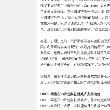
俄罗斯天然气工业股份公司（Gazprom）周
了多处设备故障。克里姆林宫周一谈及北溪- 1
里姆林宫补充说：“由于西方国家的制裁，天然
在技术问题，阻碍了通过北溪- 1号线的天然
气。这是我们没有看到发生的事情。”这位发言
在进一步通知之前，俄罗斯将不会向德国供应
国在冬天可能会实行配给。在最好的情况下（8
复供应，也可以通过节约和库存提取来满足供应
约195太瓦时。虽然极高的价格为节约提供了
给可能是不可避免的。在这种情况下，我们已
据报道，俄罗斯能源部长尼古拉舒尔吉诺夫表示
后，人们对西方原油价格上限导致俄罗斯原油
OPEC+同意在10月份象征性减产支持油价
OPEC+同意在10月份象征性减产，寻求稳定
OPEC+在声明中表示，该联盟10月份将减产1