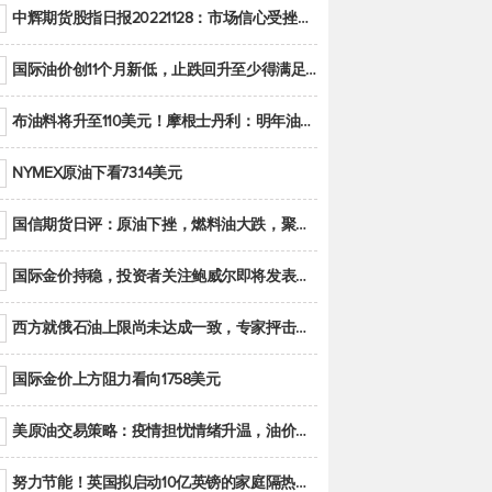
中辉期货股指日报20221128：市场信心受挫，股指全线回调
国际油价创11个月新低，止跌回升至少得满足二大条件之一
布油料将升至110美元！摩根士丹利：明年油市面临七大不确定性
NYMEX原油下看73.14美元
国信期货日评：原油下挫，燃料油大跌，聚烯烃谨慎回调
国际金价持稳，投资者关注鲍威尔即将发表的讲话
西方就俄石油上限尚未达成一致，专家抨击限价是无用功
国际金价上方阻力看向1758美元
美原油交易策略：疫情担忧情绪升温，油价跌创年内新低
努力节能！英国拟启动10亿英镑的家庭隔热工程 减少能源消耗