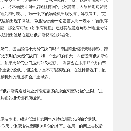
末表示，将不会按计划重启通往德国的北溪管道，因维护期间发现
管道关闭时表示，“唯一剩下的涡轮机出现故障，导致停工。”克
气运输出现了问题。”欧盟委员会一名发言人周一表示：“如果存
气供应，那么有可能（如果有意愿）通过其他管道向欧洲输送天然
人还指出这是在证明俄罗斯将能源武器化。
天然气。德国能缩小天然气缺口吗？德国商业银行策略师称，德
0太瓦时的天然气缺口）和一个温和的冬天，即使没有俄罗斯恢
。如果天然气缺口达到245太瓦时，则需要在未来12个月内节
一个重要的激励，但这似乎是不可能实现的。在这种情况下，配
经预料到的衰退将会严重得多。
:“俄罗斯将通过向亚洲输送更多的原油来应对油价上限。”之
被封锁的担忧也有所缓解。
全球原油市场。经济低迷引发两年来持续期最长的油价暴跌。
0万桶/天，使原油供应回到8月份的水平。在周一的网上会议后，