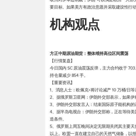
要目标。如果美方有政治意愿并采取建设性行
机构观点
方正中期原油期货：整体维持高位区间震荡
【行情复盘】
今日国内 SC 原油震荡反弹，主力合约收于 703.90
持仓量减少 854 手。
【重要资讯】
1、消息人士：欧佩克+将讨论减产 10 万桶/日
2、据俄罗斯卫星网：伊朗外交部表示，如果伊
3、伊朗外交部发言人：结束国际原子能机构的
4、据半岛电视台：伊朗外交部称，正在等待美
造条件。
5、俄罗斯上周五晚间决定无限期关闭其主要天
以上。欧盟一直在建立自己的天然气储备，以