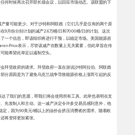
意在任何时候再次召开部长级会议，以回应市场动态。该联盟的下
的减产量可能更少。对于沙特和阿联酋（它们几乎是仅有的两个原
月份分别计划的减产2.6万桶/日和7000桶/日的计划。这次
递了一个信息，即该组织将进行干预，以稳定市场。美国能源咨
 Farren-Price表示，尽管该减产在数量上无关紧要，但此举旨在传
盟可能希望此举足以遏制空头。
愿理会拜登政府的请求。拜登政府一直在游说沙特阿拉伯、阿联酋
，部分原因是为了避免乌克兰战争导致能源价格上涨而引起的反
表达了我们的意愿，即我们将会使用所有工具。此举也表明在支
注、先发制人和主动。这一减产决定令许多交易员感到意外，他
稳定，因为90美元/桶以上的油价会挤压消费者的需求。随着欧
乎还将变得更加紧张。