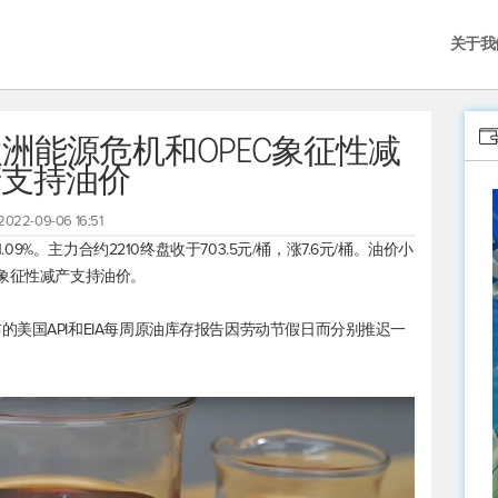
关于我
欧洲能源危机和OPEC象征性减
产支持油价
2022-09-06 16:51
09%。主力合约2210终盘收于703.5元/桶，涨7.6元/桶。油价小
C象征性减产支持油价。
美国API和EIA每周原油库存报告因劳动节假日而分别推迟一