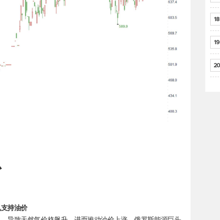
18
19
20
息
机支持油价
机，导致天然气价格飙升，进而推动油价上涨。俄罗斯能源巨头