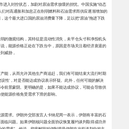
城市进入封控状态，加剧对原油需求放缓的担忧。中国实施“动态
人们对高通胀和加息正在削弱燃料和石油需求而供应逐渐增加的
，这个最大进口国的原油消费量下降，足以把“原油”拖进下跌
脆弱的微观结构，其特征是流动性消失，未平仓头寸和净投机头
来说，能源价格正处在下跌当中，原因是市场关注着经济衰退的
受到威胁，
。
置产能，从而允许其他生产商追赶，我们有可能结束大流行时期
建设性’，对是否能达成协议表示怀疑。此外，任何可能的解决
都令前景蒙阴。更明确的是，如果不能达成协议，可能会导致供
始使能源价格免受需求下滑的影响。
能源需求。伊朗外交部发言人卡纳尼周一表示，伊朗有丰富的石
面面临问题。如果伊朗核问题全面协议恢复履约谈判取得成功并
分的需求”。他说，彻底解除对伊制裁是伊朗在当前谈判中的主