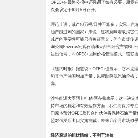
OPEC+在最终公报中还强调了如有必要，愿
次会议定于10月5日召开。
理论上讲，减产10万桶/日并不算多，实际上
油产能过剩的国家）来说，这将意味着取消它们在9
减产的重要性可能只有象征意义，但向市场传
询公司Enverus宏观石油和天然气研究主管Bill
达出信号，即OPEC+回到价格管理模式。该联
《纽约时报》报道说：OPEC+也展示，它不
和其他产油国增加产量，以帮助降低汽油价格
弹。
沙特能源大臣阿卜杜勒-阿齐兹表示，这一决定
持市场的稳定和有效运作方面，我们将保持专
们原本预计OPEC及其合作伙伴将保持石油产量
盟对俄罗斯出口实施制裁，未来几个月市场似
经济衰退的担忧情绪，不利于油价