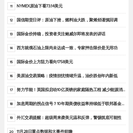
NYMEX原油下看73.14美元
11
国信期货日评：原油下挫，燃料油大跌，聚烯烃谨慎回调
12
国际金价持稳，投资者关注鲍威尔即将发表的讲话
13
西方就俄石油上限尚未达成一致，专家抨击限价是无用功
14
国际金价上方阻力看向1758美元
15
美原油交易策略：疫情担忧情绪升温，油价跌创年内新低
16
努力节能！英国拟启动10亿英镑的家庭隔热工程 减少能源消耗
17
加息周期的拐点信号？10年期美债收益率持续低于联邦基金利率目标区间
18
外汇交易提醒：超级周来袭美元温和反弹，警惕筑底可能性
19
11月28日重点数据和大事件前瞻
20