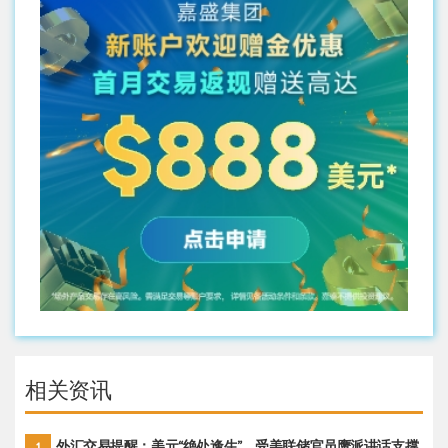
相关资讯
外汇交易提醒：美元“绝处逢生”，受美联储官员鹰派讲话支撑
1