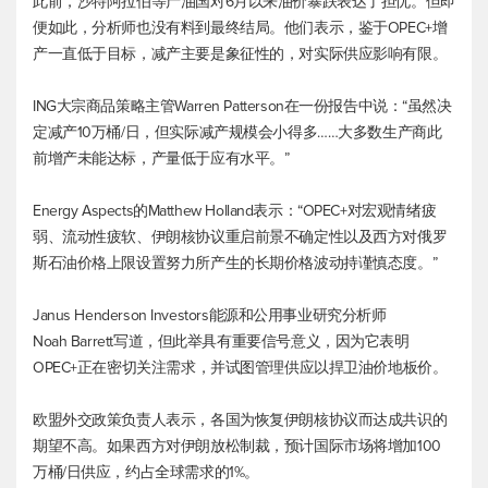
此前，沙特阿拉伯等产油国对6月以来油价暴跌表达了担忧。但即
便如此，分析师也没有料到最终结局。他们表示，鉴于OPEC+增
产一直低于目标，减产主要是象征性的，对实际供应影响有限。
ING大宗商品策略主管Warren Patterson在一份报告中说：“虽然决
定减产10万桶/日，但实际减产规模会小得多……大多数生产商此
前增产未能达标，产量低于应有水平。”
Energy Aspects的Matthew Holland表示：“OPEC+对宏观情绪疲
弱、流动性疲软、伊朗核协议重启前景不确定性以及西方对俄罗
斯石油价格上限设置努力所产生的长期价格波动持谨慎态度。”
Janus Henderson Investors能源和公用事业研究分析师
Noah Barrett写道，但此举具有重要信号意义，因为它表明
OPEC+正在密切关注需求，并试图管理供应以捍卫油价地板价。
欧盟外交政策负责人表示，各国为恢复伊朗核协议而达成共识的
期望不高。如果西方对伊朗放松制裁，预计国际市场将增加100
万桶/日供应，约占全球需求的1%。