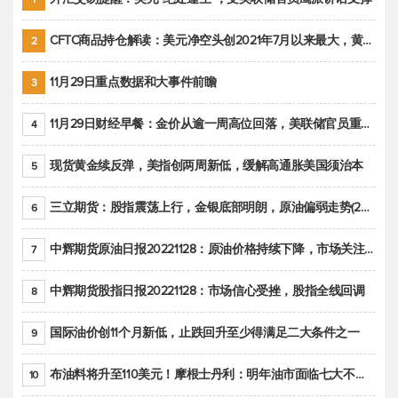
CFTC商品持仓解读：美元净空头创2021年7月以来最大，黄金期货投机性净多头头寸减少
2
11月29日重点数据和大事件前瞻
3
11月29日财经早餐：金价从逾一周高位回落，美联储官员重申鹰派立场推动美元回升
4
现货黄金续反弹，美指创两周新低，缓解高通胀美国须治本
5
三立期货：股指震荡上行，金银底部明朗，原油偏弱走势(20221128收评)
6
中辉期货原油日报20221128：原油价格持续下降，市场关注OPEC+新一轮产能政策
7
中辉期货股指日报20221128：市场信心受挫，股指全线回调
8
国际油价创11个月新低，止跌回升至少得满足二大条件之一
9
布油料将升至110美元！摩根士丹利：明年油市面临七大不确定性
10