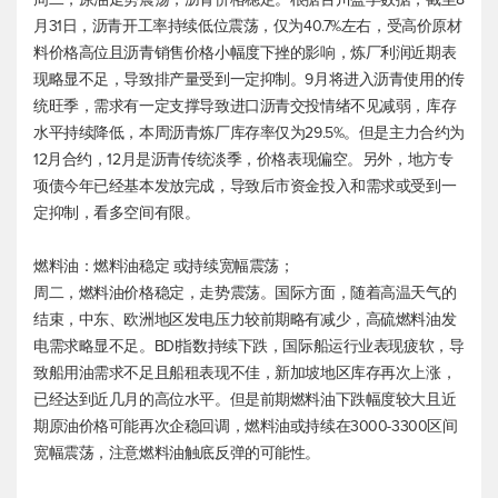
月31日，沥青开工率持续低位震荡，仅为40.7%左右，受高价原材
料价格高位且沥青销售价格小幅度下挫的影响，炼厂利润近期表
现略显不足，导致排产量受到一定抑制。9月将进入沥青使用的传
统旺季，需求有一定支撑导致进口沥青交投情绪不见减弱，库存
水平持续降低，本周沥青炼厂库存率仅为29.5%。但是主力合约为
12月合约，12月是沥青传统淡季，价格表现偏空。另外，地方专
项债今年已经基本发放完成，导致后市资金投入和需求或受到一
定抑制，看多空间有限。
燃料油：燃料油稳定 或持续宽幅震荡；
周二，燃料油价格稳定，走势震荡。国际方面，随着高温天气的
结束，中东、欧洲地区发电压力较前期略有减少，高硫燃料油发
电需求略显不足。BDI指数持续下跌，国际船运行业表现疲软，导
致船用油需求不足且船租表现不佳，新加坡地区库存再次上涨，
已经达到近几月的高位水平。但是前期燃料油下跌幅度较大且近
期原油价格可能再次企稳回调，燃料油或持续在3000-3300区间
宽幅震荡，注意燃料油触底反弹的可能性。