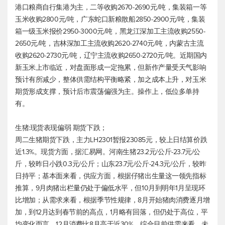
港口粮商自行集港为主，二等收购2670-2690元/吨，集装箱一等
玉米收购2800元/吨，广东蛇口新粮散船2850-2900元/吨，集装
箱一级玉米报价2950-3000元/吨，黑龙江深加工主流收购2550-
2650元/吨，吉林深加工主流收购2620-2740元/吨，内蒙古主流
收购2620-2730元/吨，辽宁主流收购2650-2720元/吨。近期国内
新玉米上市临近，对盘面形成一定拖累，但新作产量受天气影响
预计有所减少，整体供需结构平衡略紧，加之成本上升，对玉米
期货形成支撑，预计后市震荡偏强为主。操作上，低位多单持
有。
生猪:现货表现偏弱 期货下跌；
周二生猪期货下跌，主力LH2301暂报23085元，较上日结算价跌
近1.3%。现货方面，据汇易网。河南生猪23.2元/公斤-23.7元/公
斤，较昨日小跌0.3元/公斤；山东23.7元/公斤-24.3元/公斤，较昨
日持平；基本面来看，供应方面，根据仔猪出生量这一领先指标
推算，9月肉猪出栏量仍处于偏低水平，但10月到明年1月呈现环
比增加；从需求来看，根据季节性规律，8月开始猪肉消费逐月增
加，到12月达到春节前的高点，1月略有回落，但仍处于高位，平
均变化而言，12月消费比8月高于近30%。综合目前供需来看，未