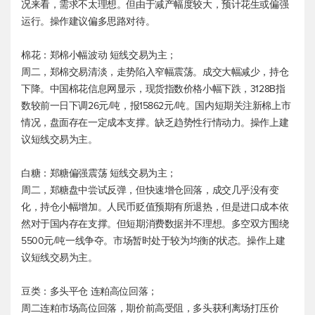
况来看，需求不太理想。但由于减产幅度较大，预计花生或偏强
运行。操作建议偏多思路对待。
棉花：郑棉小幅波动 短线交易为主；
周二，郑棉交易清淡，走势陷入窄幅震荡。成交大幅减少，持仓
下降。中国棉花信息网显示，现货指数价格小幅下跌，3128B指
数较前一日下调26元/吨，报15862元/吨。国内短期关注新棉上市
情况，盘面存在一定成本支撑。缺乏趋势性行情动力。操作上建
议短线交易为主。
白糖：郑糖偏强震荡 短线交易为主；
周二，郑糖盘中尝试反弹，但快速增仓回落，成交几乎没有变
化，持仓小幅增加。人民币贬值预期有所退热，但是进口成本依
然对于国内存在支撑。但短期消费数据并不理想。多空双方围绕
5500元/吨一线争夺。市场暂时处于较为均衡的状态。操作上建
议短线交易为主。
豆类：多头平仓 连粕高位回落；
周二连粕市场高位回落，期价前高受阻，多头获利离场打压价