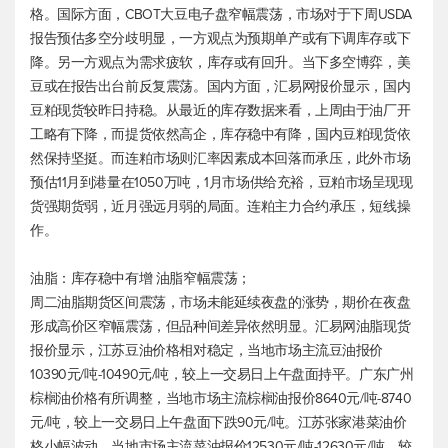
格。国际方面，CBOT大豆电子盘窄幅震荡，市场对于下周USDA
报告预估多空分歧明显，一方观点为预期单产或有下调库存或下
降。另一方观点为需求疲软，库存或有回升。当下多空博弈，美
豆或在报告出台前反复震荡。国内方面，汇易网报价显示，国内
豆粕现货较昨日持稳。从最近的库存数据来看，上周由于油厂开
工略有下降，而提货依然高企，库存稳中有降，国内豆粕现货依
然保持坚挺。而连粕市场则汇率因素成本回落而承压，此外市场
预估11月到港量在1050万吨，1月市场供给充裕，豆粕市场呈现现
货强期货弱，近月强远月弱的局面。连粕主力合约承压，短线操
作。
油脂：库存稳中有增 油脂窄幅震荡；
周二油脂期货区间震荡，市场未能延续夜盘的涨势，期价在夜盘
形成高价区窄幅震荡，但品种间差异依然明显。汇易网油脂现货
报价显示，江苏豆油价格相对稳定，当地市场主流豆油报价
10390元/吨-10490元/吨，较上一交易日上午盘面持平。广东广州
棕榈油价格有所调整，当地市场主流棕榈油报价8640元/吨-8740
元/吨，较上一交易日上午盘面下跌90元/吨。江苏张家港菜油价
格小幅波动，当地市场主流菜油报价12530元/吨-12630元/吨，较