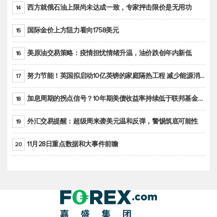
西方就俄石油上限尚未达成一致，专家抨击限价是无用功
14
国际金价上方阻力看向1758美元
15
美原油交易策略：疫情担忧情绪升温，油价跌创年内新低
16
努力节能！英国拟启动10亿英镑的家庭隔热工程 减少能源消耗
17
加息周期的拐点信号？10年期美债收益率持续低于联邦基金利率目标区间
18
外汇交易提醒：超级周来袭美元温和反弹，警惕筑底可能性
19
11月28日重点数据和大事件前瞻
20