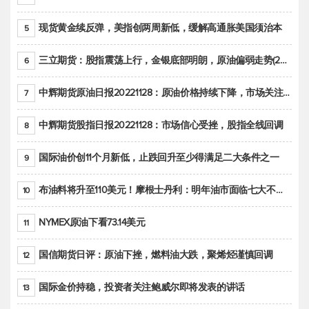
现货黄金续反弹，美指创两周新低，缓解高通胀美国须治本
5
三立期货：股指震荡上行，金银底部明朗，原油偏弱走势(20221128收评)
6
中辉期货原油日报20221128：原油价格持续下降，市场关注OPEC+新一轮产能政策
7
中辉期货股指日报20221128：市场信心受挫，股指全线回调
8
国际油价创11个月新低，止跌回升至少得满足二大条件之一
9
布油料将升至110美元！摩根士丹利：明年油市面临七大不确定性
10
NYMEX原油下看73.14美元
11
国信期货日评：原油下挫，燃料油大跌，聚烯烃谨慎回调
12
国际金价持稳，投资者关注鲍威尔即将发表的讲话
13