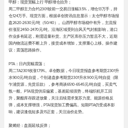
甲醇：现货宽幅上行 甲醇增仓抬升；
周二甲醇主力合约2301较前一交易日涨幅3.5%，增仓13万手，持
仓124万手。现货方面，根据卓创资讯信息显示：太仓甲醇市场报
盘2620-2630元/吨（50/40）。山西甲醇市场稳中有升，主流报
价涨至2450-2470元/吨。沿海区域受到台风天气封航影响，港口
作业多有延迟，刚需适量补货。主产区库存压力暂且不大，近期
国内物流运费不断上升，接货成本增加，支撑重心上移。操作建
议：震荡思路操作。
PTA：日内宽幅震荡；
周二TA2301收涨1.79%。卓创数据，今日现货报盘参考期货2301升
水900元/吨自提，个别递盘参考期货2301升水900元/吨自提（限
乍浦货源，先货后款），参考商谈6510-6545元/吨自提，买卖气
氛一般。PTA现货供应偏紧，基差延续强势，终端织机开工回
升，聚酯库存跟进放量，关注后续需求复苏力度。能源价格反
弹，成本支撑增强，PTA现货加工费偏高。短期PTA仍受成本影
响，建议逢低短多及15正套，关注油价走势。
聚烯烃：盘面延续反弹；