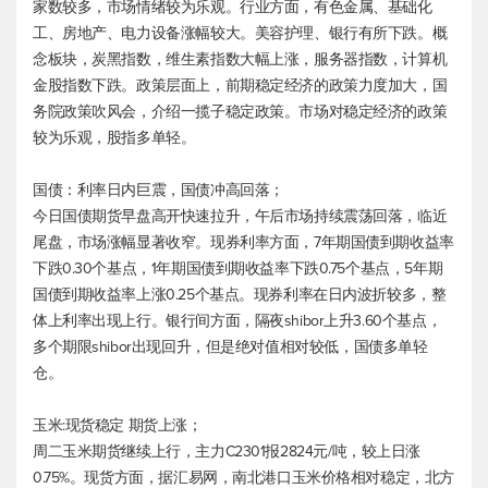
家数较多，市场情绪较为乐观。行业方面，有色金属、基础化
工、房地产、电力设备涨幅较大。美容护理、银行有所下跌。概
念板块，炭黑指数，维生素指数大幅上涨，服务器指数，计算机
金股指数下跌。政策层面上，前期稳定经济的政策力度加大，国
务院政策吹风会，介绍一揽子稳定政策。市场对稳定经济的政策
较为乐观，股指多单轻。
国债：利率日内巨震，国债冲高回落；
今日国债期货早盘高开快速拉升，午后市场持续震荡回落，临近
尾盘，市场涨幅显著收窄。现券利率方面，7年期国债到期收益率
下跌0.30个基点，1年期国债到期收益率下跌0.75个基点，5年期
国债到期收益率上涨0.25个基点。现券利率在日内波折较多，整
体上利率出现上行。银行间方面，隔夜shibor上升3.60个基点，
多个期限shibor出现回升，但是绝对值相对较低，国债多单轻
仓。
玉米:现货稳定 期货上涨；
周二玉米期货继续上行，主力C2301报2824元/吨，较上日涨
0.75%。现货方面，据汇易网，南北港口玉米价格相对稳定，北方