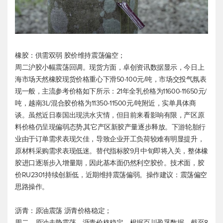
橡胶：供需双弱 胶价维持震荡偏空；
周二沪胶小幅震荡回调。现货方面，卓创资讯数据显示，今日上
海市场天然橡胶现货价格重心下滑50-100元/吨，市场交投气氛表
现一般，主流参考价格如下所示：21年全乳价格为11600-11650元/
吨，越南3L/混合胶价格为11350-11500元/吨附近，实单具体商
谈。虽然近日泰国出现洪水灾情，但目前来看影响有限，产区原
料价格仍呈现偏弱态势,其它产区新胶产量逐步释放。下游轮胎行
业由于订单需求表现欠佳，导致企业开工负荷较难有明显提升，
原材料采购需求表现低迷。替代指标胶9月中旬即将入关，整体橡
胶进口逐渐步入增量期，因此基本面仍然利空胶价。技术面，胶
价RU2301持续创新低，近期维持震荡偏弱。操作建议：震荡偏空
思路操作。
沥青：原油震荡 沥青价格稳定；
周二，原油走势震荡，沥青价格稳定。根据百川盈孚数据，截至8