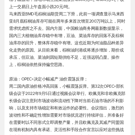
上一交易日上午盘面小跌20元/吨。
马来西亚BMD毛棕榈油期货周二下滑，此前一项调查显示马来西
亚8月底棕榈油库存可能在两年多来首次增至200万吨以上，同时
需求忧虑挥之不去。国内方面，中国粮油商务网最新数据显示，
国内三大植物油库存稳中有增，豆油、菜油库存的回落不及棕榈
油库存的回升，整体库存稳中有增。这也近期为何油脂品种差异
化走势的原因。从目前来看，棕榈油到港或将逐步增加，期价或
承压，但豆油、菜油则因短期供给不足，近强远弱凸显。操作
上，棕榈油依然保持偏空思路。
原油：OPEC+决定小幅减产 油价震荡反弹；
周二国内原油价格冲高回落，小幅震荡反弹。第32次OPEC+部长
级会议于2022年9月5日通过视频会议举行。欧佩克和非欧佩克部
长级会议注意到市场波动和流动性下降对当前石油市场的不利影
响，以及支持市场稳定和有效运作的必要性。会议指出，激烈的
波动性和不确定性增加需要对市场状况进行持续评估，并准备好
在需要时以不同形式立即调整产量，并且欧佩克及其减产同盟国
在现有机制内具有承诺、灵活性和手段合作宣言以应对这些挑战