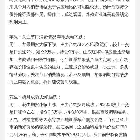
来几个月内消费增幅大于供应增幅的可能性较大，预计后期猪价
保持偏强震荡格局。操作上，单边观望。养殖企业逢高套保锁定
利润为主。
苹果：关注节日消费情况 苹果大幅下跌；
周二，苹果期货大幅下跌。主力合约AP2210低位运行，较上一交
易日跌逾2%，减仓2万手，持仓9万手。山东红将军供应量逐渐增
加，客商采购积极性偏低。今年新季苹果减产成为定局，但市场
存在阶段性集中供应的压力，主流成交价格或进一步走弱。多头
情绪减弱，关注节日消费情况，若不及预期，苹果后期可能缺少
向上突破的机会。操作建议暂时观望。
花生：换月成功 延续强势；
周二，花生期货小幅上涨。主力合约换月成功，PK2301较上一交
易日涨1%左右，增仓0.5万手，持仓10万手。根据市场调研结果，
天气、种植意愿等因素导致产地新季减产预期强烈，当前已经上
市的新米价格偏强运行。据汇易网，全国油料通米均价在10680
元/吨左右，高于去年同期水平近1000元/吨。从目前中秋备货情