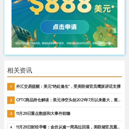
相关资讯
外汇交易提醒：美元“绝处逢生”，受美联储官员鹰派讲话支撑
1
CFTC商品持仓解读：美元净空头创2021年7月以来最大，黄金期货投机性净多头头寸减少
2
11月29日重点数据和大事件前瞻
3
11月29日财经早餐：金价从逾一周高位回落，美联储官员重申鹰派立场推动美元回升
4