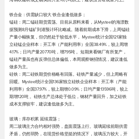
铁合金：供需缺口较大 铁合金逢低做多；
锰硅：周二锰硅期货震荡。目前从原料来看，从Mysteel的海漂数
据预测8月锰矿到港预计环比略减。随着前期成本下滑，上周锰硅
产量小幅恢复，但仍然处于较低水平， Mysteel统计全国121家独
立硅锰企业样本：开工率（产能利用率）全国38.49%，较上周增
4.17%；日均产量20770吨，增795吨 。短期来看钢厂有所复产，
锰硅产量虽也有反弹但总体偏低，本周观察钢招情况，建议逢低
做多为主。
硅铁：周二硅铁期货价格略有回落。硅铁产量减少，但上周略有
回暖。Mysteel统计全国136家独立硅铁企业样本：开工率（产能
利用率）全国37.97%，较上期增0.09%；日均产量13596吨，较上
期增120吨 。硅铁生产总体处于低位，钢材产量回升，加之硅铁
成本支撑较牢，建议逢低做多为主。
玻璃：库存积累 延续震荡；
周二玻璃主力合约相对强势，盘面震荡上行。玻璃延续前期供需
矛盾，仍然弱势，在现货价格坚挺的情况下，玻璃压力较大，开