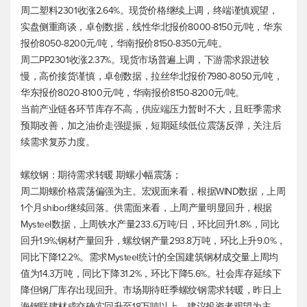
周二塑料2301收涨2.64%。现货价格继续上调，终端谨慎观望，
实盘侧重商谈，卓创数据，线性华北报价8000-8150元/吨，华东
报价8050-8200元/吨，华南报价8150-8350元/吨。
周二PP2301收涨2.37%。现货市场普遍上调，下游需求跟进较
慢，高价接货谨慎，卓创数据，拉丝华北报价7980-8050元/吨，
华东报价8020-8100元/吨，华南报价8150-8200元/吨。
当前产业链各环节库存不高，供应端压力暂时不大，且旺季需求
预期改善，加之油价走强提振，短期延续低位震荡反弹，关注后
续需求复苏力度。
螺纹钢：期待需求转暖 期螺小幅震荡；
周二期螺价格震荡偏强为主。宏观面来看，根据WIND数据，上周
1个月shibor继续回落。供需面来看，上周产量明显回升，根据
Mysteel数据，上周铁水产量233.6万吨/日，环比回升1.8%，同比
回升1.9%;钢材产量回升，螺纹钢产量293.8万吨，环比上升9.0%，
同比下降12.2%。需求Mysteel统计的全国建筑钢材成交量上周均
值为14.3万吨，同比下降31.2%，环比下降5.6%。社会库存延续下
降但钢厂库存出现回升。市场期待旺季螺纹钢需求转暖，昨日上
海钢联建材成交确实回升至18万吨以上，建议投资者观望为主。