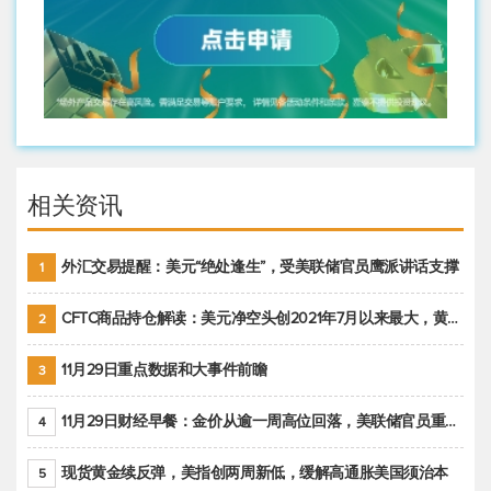
相关资讯
外汇交易提醒：美元“绝处逢生”，受美联储官员鹰派讲话支撑
1
CFTC商品持仓解读：美元净空头创2021年7月以来最大，黄金期货投机性净多头头寸减少
2
11月29日重点数据和大事件前瞻
3
11月29日财经早餐：金价从逾一周高位回落，美联储官员重申鹰派立场推动美元回升
4
现货黄金续反弹，美指创两周新低，缓解高通胀美国须治本
5