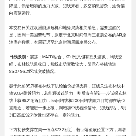
降温，供给增加的压力大减。短线来看，多空消息掺杂，油价偏
向震荡运行。
本交易日关注欧洲能源危机和地缘局势相关消息，需要提醒的
是，因周一美国劳动节，原定于北京时间每周三凌晨公布的API原
油库存数据，本周延迟至北京时间周四凌晨公布。
日线级别
：震荡；MACD粘合，KDJ死叉但有拐头迹象，均线交
织，布林线轨道收口，短线走势变数较大，留意布林线轨道
85.07-96.21区域突破情况。
鉴于此前85.71和布林线下轨给油价提供支撑，短线关注布林线中
轨90.64附近阻力，若能顶破该阻力，则后市有望进一步试探布林
线上轨96.21附近阻力，55日均线和200日均线阻力目前都在该位
置附近，若能进一步上破，则增加中线看涨信号。短线的话，8月
31日高点92.71附近也还存在一定的阻力。
下方初步支撑在周一低点87.32附近，若回落至该位置下方，则增