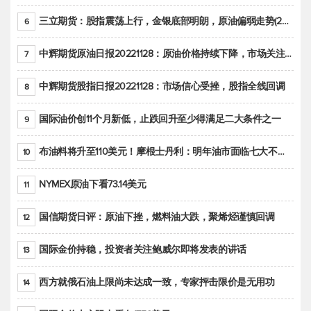
三立期货：股指震荡上行，金银底部明朗，原油偏弱走势(20221128收评)
6
中辉期货原油日报20221128：原油价格持续下降，市场关注OPEC+新一轮产能政策
7
中辉期货股指日报20221128：市场信心受挫，股指全线回调
8
国际油价创11个月新低，止跌回升至少得满足二大条件之一
9
布油料将升至110美元！摩根士丹利：明年油市面临七大不确定性
10
NYMEX原油下看73.14美元
11
国信期货日评：原油下挫，燃料油大跌，聚烯烃谨慎回调
12
国际金价持稳，投资者关注鲍威尔即将发表的讲话
13
西方就俄石油上限尚未达成一致，专家抨击限价是无用功
14