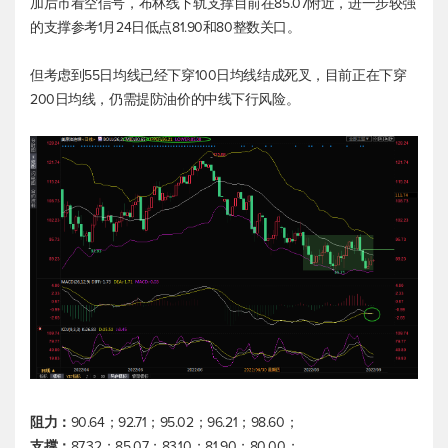
加后市看空信号，布林线下轨支撑目前在85.07附近，进一步较强
的支撑参考1月24日低点81.90和80整数关口。
但考虑到55日均线已经下穿100日均线结成死叉，目前正在下穿
200日均线，仍需提防油价的中线下行风险。
阻力：
90.64；92.71；95.02；96.21；98.60；
支撑：
87.32；85.07；83.10；81.90；80.00；