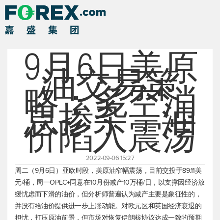
9月6日美原
油交易策
略：多空消
息掺杂，油
价陷入震荡
2022-09-06 15:27
周二（9月6日）亚欧时段，
美原油
窄幅震荡，目前交投于89.11美
元/桶，周一OPEC+同意在10月份减产10万桶/日，以支撑因经济放
缓忧虑而下滑的油价，但分析师普遍认为减产主要是象征性的，
并没有给油价提供进一步上涨动能。对欧元区和英国经济衰退的
担忧，打压原油前景，但市场对恢复伊朗核协议达成一致的预期