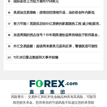
国际金价上方阻力看向1758美元
15
美原油交易策略：疫情担忧情绪升温，油价跌创年内新低
16
努力节能！英国拟启动10亿英镑的家庭隔热工程 减少能源消耗
17
加息周期的拐点信号？10年期美债收益率持续低于联邦基金利率目标区间
18
外汇交易提醒：超级周来袭美元温和反弹，警惕筑底可能性
19
11月28日重点数据和大事件前瞻
20
风险警示： 交易外汇和杠杆化金融品种具有高风险，可能导
致您损失本金。您所承担的亏损风险不应超过您的承受能