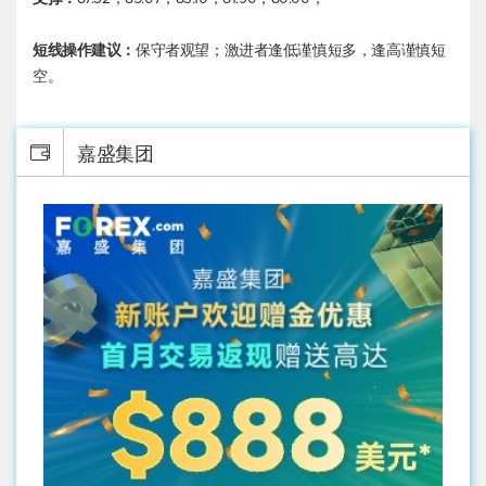
短线操作建议：
保守者观望；激进者逢低谨慎短多，逢高谨慎短
空。
嘉盛集团