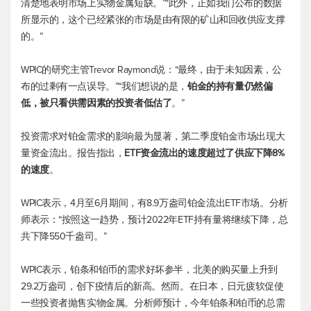
清楚地表明市场上实物金属短缺。”“此外，正如我们公布的数据
所显示的，这个已经紧张的市场是由有限的矿山和回收供应支撑
的。”
WPIC的研究主管Trevor Raymond说：“最终，由于未知因素，公
布的过剩有一点误导。”“我们想说的是，
铂金的持有量仍然偏
低，被只看供需因素的投资者低估了
。”
投资需求对铂金需求的影响最为显著，第二季度铂金市场出现大
量资金流出。报告指出，
ETF资金流出的速度超过了供应下降8%
的速度
。
WPIC表示，4月至6月期间，有8.9万盎司铂金流出ETF市场。分析
师表示：“按照这一趋势，预计2022年ETF持有量将继续下降，总
共下降550千盎司。”
WPIC表示，铂条和铂币的需求好坏参半，北美的购买量上升到
29.2万盎司，创下疫情后的新高。然而。在日本，日元疲软促使
一些投资者抛售实物金属。分析师预计，今年铂条和铂币的总需