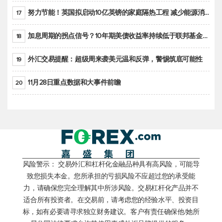
努力节能！英国拟启动10亿英镑的家庭隔热工程 减少能源消耗
17
加息周期的拐点信号？10年期美债收益率持续低于联邦基金利率目标区间
18
外汇交易提醒：超级周来袭美元温和反弹，警惕筑底可能性
19
11月28日重点数据和大事件前瞻
20
风险警示： 交易外汇和杠杆化金融品种具有高风险，可能导
致您损失本金。您所承担的亏损风险不应超过您的承受能
力，请确保您完全理解其中所涉风险。交易杠杆化产品并不
适合所有投资者。在交易前，请考虑您的经验水平、投资目
标，如有必要请寻求独立财务建议。客户有责任确保他/她所