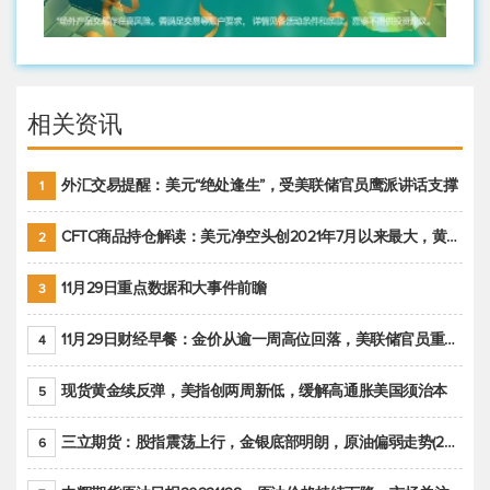
相关资讯
外汇交易提醒：美元“绝处逢生”，受美联储官员鹰派讲话支撑
1
CFTC商品持仓解读：美元净空头创2021年7月以来最大，黄金期货投机性净多头头寸减少
2
11月29日重点数据和大事件前瞻
3
11月29日财经早餐：金价从逾一周高位回落，美联储官员重申鹰派立场推动美元回升
4
现货黄金续反弹，美指创两周新低，缓解高通胀美国须治本
5
三立期货：股指震荡上行，金银底部明朗，原油偏弱走势(20221128收评)
6