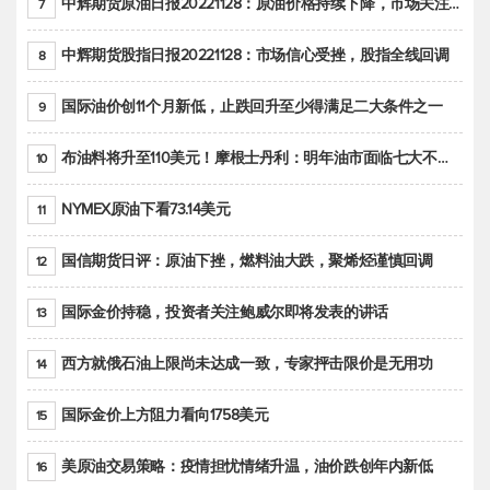
中辉期货原油日报20221128：原油价格持续下降，市场关注OPEC+新一轮产能政策
7
中辉期货股指日报20221128：市场信心受挫，股指全线回调
8
国际油价创11个月新低，止跌回升至少得满足二大条件之一
9
布油料将升至110美元！摩根士丹利：明年油市面临七大不确定性
10
NYMEX原油下看73.14美元
11
国信期货日评：原油下挫，燃料油大跌，聚烯烃谨慎回调
12
国际金价持稳，投资者关注鲍威尔即将发表的讲话
13
西方就俄石油上限尚未达成一致，专家抨击限价是无用功
14
国际金价上方阻力看向1758美元
15
美原油交易策略：疫情担忧情绪升温，油价跌创年内新低
16