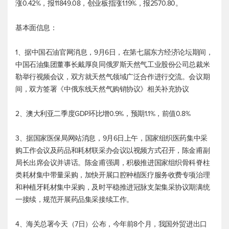
涨0.42%，报11849.08，创业板指涨1.19%，报2570.80。
基本面信息：
1、据中国石油官网消息，9月6日，在第七届东方经济论坛期间，
中国石油集团董事长戴厚良同俄罗斯天然气工业股份公司总裁米
勒举行视频会议，双方就天然气领域广泛合作进行交流。会议期
间，双方签署《中俄东线天然气购销协议》相关补充协议
2、澳大利亚二季度GDP环比增0.9%，预期1.1%，前值0.8%
3、据国家医保局网站消息，9月6日上午，国家组织医药集中采
购工作会议及药品和耗材联采办会议以视频方式召开，陈金甫副
局长出席会议并讲话。陈金甫强调，积极推进国家组织骨科脊柱
类耗材集中带量采购，加快开展口腔种植医疗服务收费专项治理
和种植牙耗材集中采购，及时平稳推进冠脉支架集采协议期满统
一接续，规范开展药品集采接续工作。
4、海关总署今天（7日）公布，今年前8个月，我国外贸进出口