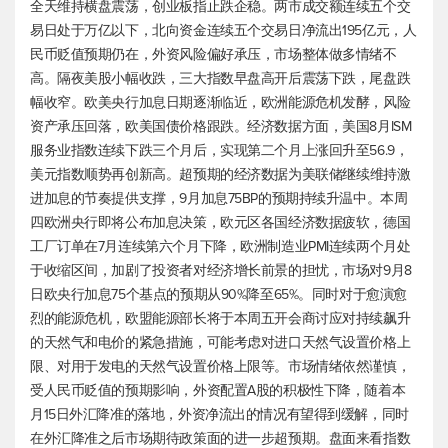
全天维持横盘震荡，创业板指止跌企稳。两市成交额连续五个交
易日处于万亿以下，北向资金连续五个交易日净流出195亿元，人
民币贬值预期仍在，外资风险偏好承压，市场整体做多情绪不
高。隔夜美股小幅收跌，三大指数早盘高开后震荡下跌，尾盘跌
幅收窄。欧美央行加息日期逐渐临近，欧洲能源危机发酵，风险
资产承压回落，欧美国债价格跟跌。经济数据方面，美国8月ISM
服务业指数连续下跌三个月后，实现第二个月上涨回升至56.9，
美元指数
顺势再创新高。超预期的经济数据为美联储继续维持激
进加息的节奏提供支撑，9月加息75BP的预期持续升温中。本周
四欧洲央行即将公布加息决策，欧元区各国经济数据疲软，德国
工厂订单在7月连续第六个月下降，欧洲制造业PMI连续两个月处
于收缩区间，加剧了投资者对经济增长前景的担忧，市场对9月8
日欧央行加息75个基点的预期从90%降至65%。同时对于愈演愈
烈的能源危机，欧盟能源部长将于本周五开会商讨应对持续飙升
的天然气和电价的紧急措施，可能考虑对进口天然气设置价格上
限、对用于发电的天然气设置价格上限等。市场情绪依然谨慎，
受人民币贬值的预期影响，外资配置A股的积极性下降，随着本
月15日外汇降准的落地，外资净流出的情况有望得到缓解，同时
在外汇降准之后市场期待政策面的进一步超预期。盘面来看指数