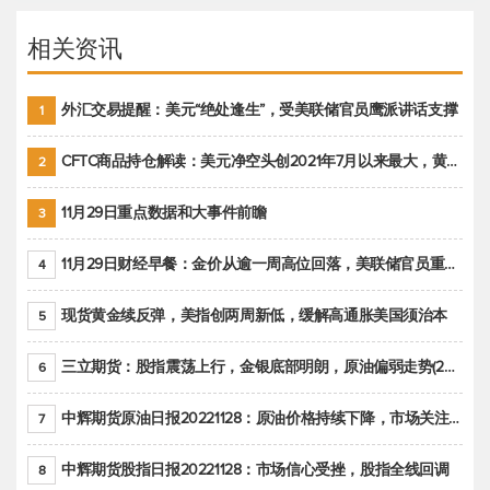
相关资讯
外汇交易提醒：美元“绝处逢生”，受美联储官员鹰派讲话支撑
1
CFTC商品持仓解读：美元净空头创2021年7月以来最大，黄金期货投机性净多头头寸减少
2
11月29日重点数据和大事件前瞻
3
11月29日财经早餐：金价从逾一周高位回落，美联储官员重申鹰派立场推动美元回升
4
现货黄金续反弹，美指创两周新低，缓解高通胀美国须治本
5
三立期货：股指震荡上行，金银底部明朗，原油偏弱走势(20221128收评)
6
中辉期货原油日报20221128：原油价格持续下降，市场关注OPEC+新一轮产能政策
7
中辉期货股指日报20221128：市场信心受挫，股指全线回调
8