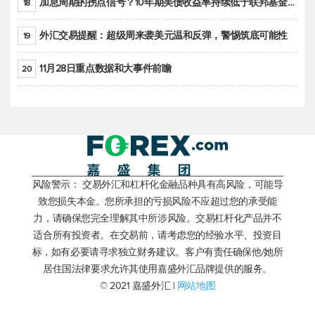
加息周期的拐点信号？10年期美债收益率持续低于联邦基金利率目标区间
18
外汇交易提醒：超级周来袭美元温和反弹，警惕筑底可能性
19
11月28日重点数据和大事件前瞻
20
风险警示： 交易外汇和杠杆化金融品种具有高风险，可能导
致您损失本金。您所承担的亏损风险不应超过您的承受能
力，请确保您完全理解其中所涉风险。交易杠杆化产品并不
适合所有投资者。在交易前，请考虑您的经验水平、投资目
标，如有必要请寻求独立财务建议。客户有责任确保他/她所
居住国法律要求允许其使用嘉盛外汇品牌提供的服务。
© 2021 嘉盛外汇 |
网站地图