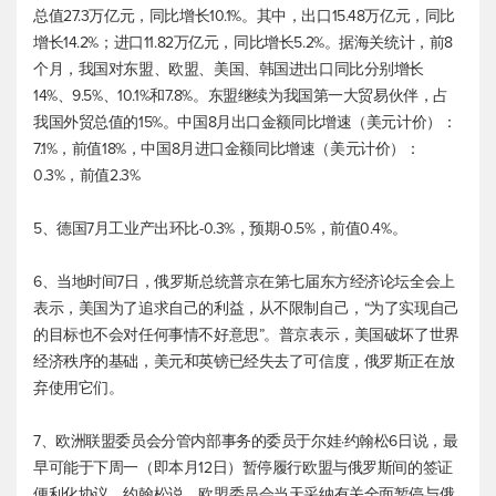
总值27.3万亿元，同比增长10.1%。其中，出口15.48万亿元，同比
增长14.2%；进口11.82万亿元，同比增长5.2%。据海关统计，前8
个月，我国对东盟、欧盟、美国、韩国进出口同比分别增长
14%、9.5%、10.1%和7.8%。东盟继续为我国第一大贸易伙伴，占
我国外贸总值的15%。中国8月出口金额同比增速（美元计价）：
7.1%，前值18%，中国8月进口金额同比增速（美元计价）：
0.3%，前值2.3%
5、德国7月工业产出环比-0.3%，预期-0.5%，前值0.4%。
6、当地时间7日，俄罗斯总统普京在第七届东方经济论坛全会上
表示，美国为了追求自己的利益，从不限制自己，“为了实现自己
的目标也不会对任何事情不好意思”。普京表示，美国破坏了世界
经济秩序的基础，美元和英镑已经失去了可信度，俄罗斯正在放
弃使用它们。
7、欧洲联盟委员会分管内部事务的委员于尔娃·约翰松6日说，最
早可能于下周一（即本月12日）暂停履行欧盟与俄罗斯间的签证
便利化协议。约翰松说，欧盟委员会当天采纳有关全面暂停与俄