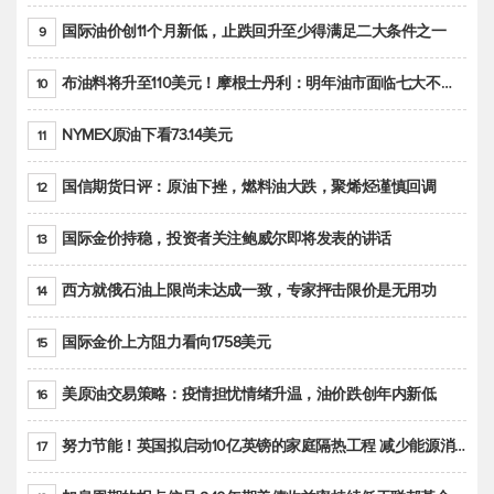
国际油价创11个月新低，止跌回升至少得满足二大条件之一
9
布油料将升至110美元！摩根士丹利：明年油市面临七大不确定性
10
NYMEX原油下看73.14美元
11
国信期货日评：原油下挫，燃料油大跌，聚烯烃谨慎回调
12
国际金价持稳，投资者关注鲍威尔即将发表的讲话
13
西方就俄石油上限尚未达成一致，专家抨击限价是无用功
14
国际金价上方阻力看向1758美元
15
美原油交易策略：疫情担忧情绪升温，油价跌创年内新低
16
努力节能！英国拟启动10亿英镑的家庭隔热工程 减少能源消耗
17