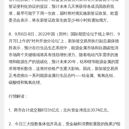
签证便利化协议的提议，预计未来几天将获得各成员国政府批
准，最早可能于下周一生效，届时将对俄实施新签证政策。欧盟
委员会表示，将在新签证政策生效至少48小时前通知俄方。
8、9月6日-8日，2022中国（郑州）国际期货论坛于线上举行。9
月7日上午的“对外开放分论坛”上，新加坡交易所执行副总裁保德
胜表示，预计在衍生品生态系统中，能源金属市场和自愿碳抵消
市场两个关键领域将具有强劲增长潜力。随着电动汽车需求的激
增和能源生产的脱碳化，预计未来20年，钴和锂等能源金属的需
求将增长数倍，这将对价格产生重大影响。因此，新加坡交易所
正考虑推出一系列能源金属衍生品合约——钴金属、氢氧化钴、
碳酸锂和氢氧化锂。
行情解读：
1、两市合计成交额8723.1亿元；北向资金净流出33.74亿元。
2、今日三大指数集体低开高走，受金融和消费权重股的拖累沪指