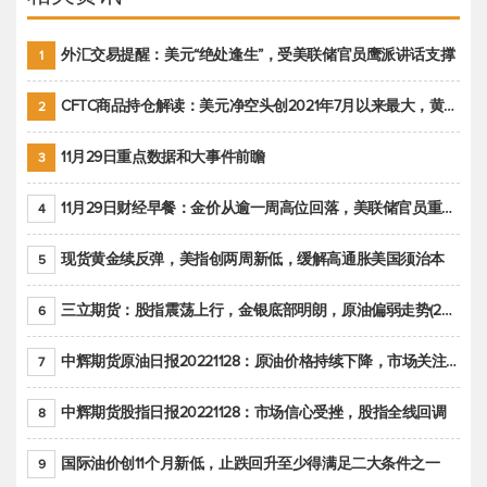
外汇交易提醒：美元“绝处逢生”，受美联储官员鹰派讲话支撑
1
CFTC商品持仓解读：美元净空头创2021年7月以来最大，黄金期货投机性净多头头寸减少
2
11月29日重点数据和大事件前瞻
3
11月29日财经早餐：金价从逾一周高位回落，美联储官员重申鹰派立场推动美元回升
4
现货黄金续反弹，美指创两周新低，缓解高通胀美国须治本
5
三立期货：股指震荡上行，金银底部明朗，原油偏弱走势(20221128收评)
6
中辉期货原油日报20221128：原油价格持续下降，市场关注OPEC+新一轮产能政策
7
中辉期货股指日报20221128：市场信心受挫，股指全线回调
8
国际油价创11个月新低，止跌回升至少得满足二大条件之一
9