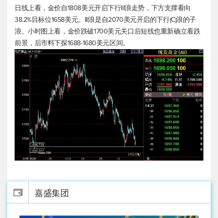
日线上看，金价自1808美元开启下行III浪走势，下方支撑看向
38.2%目标位1658美元。III浪是自2070美元开启的下行(C)浪的子
浪。小时图上看，金价跌破1700美元关口后短线也重新确立看跌
前景，后市料下探1688-1680美元区间。
嘉盛集团