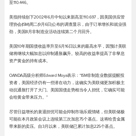
至110.446。
美指持续创下2002年6月中旬以来新高至110.697，因美国供应管
理协会(ISM)周二(9月6日)公布的调查显示，由于订单增长和就业强
劲，美国8月非制造业活动连续第二个月回升。
美国10年期国债收益率升至6月16日以来的最高水平，因预计美联
储将继续大幅加息以抑制通胀飙升。较高的收益率提高了非孳息
资产黄金的持有成本。
OANDA高级分析师Edward Moya表示：“ISM非制造业数据提醒投
资者，美国经济仍有一些潜在动力，这确实为美联储更加积极主
动抗通胀打开了大门。美国国债走势相当令人担忧，它确实可能
会给黄金带来压力。”
尽管日益增长的衰退担忧可能会抑制市场乐观情绪，但美联储极
可能在本月政策会议上连续第三次加息75个基点。这将给贵金属
带来新的卖压。自3月以来，美联储已累计加息225个基点。