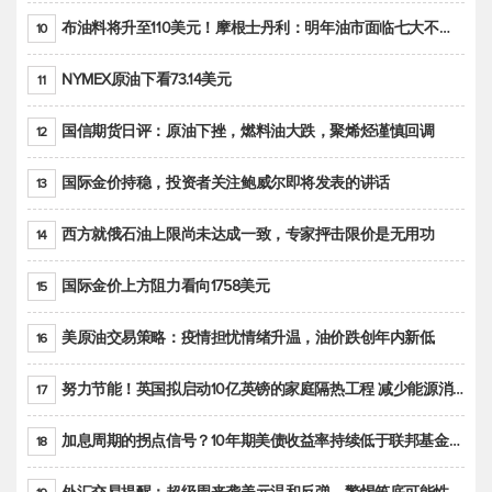
布油料将升至110美元！摩根士丹利：明年油市面临七大不确定性
10
NYMEX原油下看73.14美元
11
国信期货日评：原油下挫，燃料油大跌，聚烯烃谨慎回调
12
国际金价持稳，投资者关注鲍威尔即将发表的讲话
13
西方就俄石油上限尚未达成一致，专家抨击限价是无用功
14
国际金价上方阻力看向1758美元
15
美原油交易策略：疫情担忧情绪升温，油价跌创年内新低
16
努力节能！英国拟启动10亿英镑的家庭隔热工程 减少能源消耗
17
加息周期的拐点信号？10年期美债收益率持续低于联邦基金利率目标区间
18