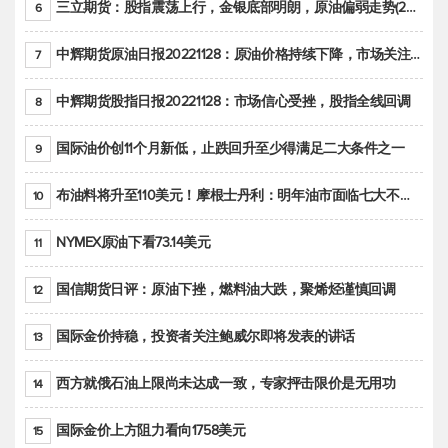
三立期货：股指震荡上行，金银底部明朗，原油偏弱走势(20221128收评)
6
中辉期货原油日报20221128：原油价格持续下降，市场关注OPEC+新一轮产能政策
7
中辉期货股指日报20221128：市场信心受挫，股指全线回调
8
国际油价创11个月新低，止跌回升至少得满足二大条件之一
9
布油料将升至110美元！摩根士丹利：明年油市面临七大不确定性
10
NYMEX原油下看73.14美元
11
国信期货日评：原油下挫，燃料油大跌，聚烯烃谨慎回调
12
国际金价持稳，投资者关注鲍威尔即将发表的讲话
13
西方就俄石油上限尚未达成一致，专家抨击限价是无用功
14
国际金价上方阻力看向1758美元
15