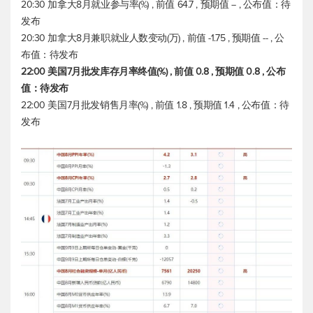
20:30 加拿大8月就业参与率(%) , 前值 64.7 , 预期值 -- , 公布值：待
发布
20:30 加拿大8月兼职就业人数变动(万) , 前值 -1.75 , 预期值 -- , 公
布值：待发布
22:00 美国7月批发库存月率终值(%) , 前值 0.8 , 预期值 0.8 , 公布
值：待发布
22:00 美国7月批发销售月率(%) , 前值 1.8 , 预期值 1.4 , 公布值：待
发布