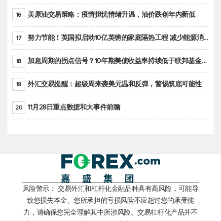
美原油交易策略：疫情担忧情绪升温，油价跌创年内新低
16
努力节能！英国拟启动10亿英镑的家庭隔热工程 减少能源消耗
17
加息周期的拐点信号？10年期美债收益率持续低于联邦基金利率目标区间
18
外汇交易提醒：超级周来袭美元温和反弹，警惕筑底可能性
19
11月28日重点数据和大事件前瞻
20
风险警示： 交易外汇和杠杆化金融品种具有高风险，可能导
致您损失本金。您所承担的亏损风险不应超过您的承受能
力，请确保您完全理解其中所涉风险。交易杠杆化产品并不