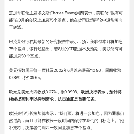
芝加哥联储主席埃文斯(Charles Evans)周四表示，美联储 “很有可
能”在9月的会议上加息75个基点，他在货币政策辩论中通常倾向
于鸽派。
巴克莱银行在其最新的研究报告中表示，预计美联储本月将加息
75个基点，该行还指出，若8月的CPI数据不及预期，美联储有可
能加息50个基点。
美元指数
周三曾一度触及2002年6月以来最高110.80，周四收涨
0.08%，报109.65。
欧元兑美元
周四收跌0.07%，报0.9998。
欧洲央行表示，预计将
继续提高利率以抑制需求，抗击通胀是首要任务
。
欧洲央行行长拉加德表示：“我们预计将进一步加息，因为通胀仍
然过高，而且可能在较长一段时间内保持在我们的目标之上。”她
补充称，决策者们周四一致同意加息75个基点。