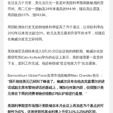
在过去几个月里，
美元兑日元
一直是对美国利率预期最敏感的货
币对。周二汇价一度触及24年来最高的144.99，随后高位震荡，
周四收跌0.17%，报143.84。
周四欧洲央行史无前例地将利率提高了75个基点，让存款利率自
2012年以来首次超过0%。
欧元兑美元
最初升穿平价水平，但随后
在鲍威尔发言之际转弱。
美联储官员很快将进入9月20-21日会议前的静默期。鲍威尔在加
图研究所(Cato Institute)举办的会议上表示，美联储需要一直坚持
下去，直到工作完成。他还称联储“坚定地致力于”抗击通胀。
Bannockburn Global Forex首席市场策略师Marc Chandler表示 ：
“
我不相信美元已经到了峰值了。鲍威尔没有在他杰克森霍尔的讲
话或副主席布雷纳讲话的基础上，增加任何新内容，但我预计美
元将在下周的消费者物价指数(CPI)出炉前进行盘整
。”
美国利率期货市场预计美联储在本月会议上再加息75个基点的可
能性为87%，这将使联邦基金利率上升至3.0%-3.25%的区间。