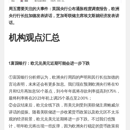
周五需要关注的大事件：英国央行公布通胀程度调查报告，欧洲
央行行长拉加德发表讲话，芝加哥联储主席埃文斯就经济发表讲
话。
机构观点汇总
1.富国银行：
欧元兑美元
近期可能会进一步下跌
①富国银行分析师认为，欧洲央行周四的声明和其行长拉加德的
言论表明，未来还会有更多加息。我们现在预测欧洲央行将在10
月和12月再加息50个基点，到今年年底将存款利率提高到1.75%，
最终利率将在2023年初上调25个基点至2.00%；
②会议结束后，欧元全线下跌，而美元则受到美联储主席鲍威尔
讲话的提振。随着美联储进一步收紧货币政策以及欧元区不太乐
观的经济前景，
欧元兑美元
近期将进一步下跌。不过我们也预
计，明年欧元将出现一些反弹，因为欧洲央行稳定的货币政策前