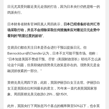
日元尤其受到最近美元走强的打击，因为日本央行仍然是唯一的
鸽派央行。
日本财务省财务官神田真人周四表示，
日本已经准备好在外汇市
场采取行动，并且不会排除采取任何措施来应对最近日元走势中
看到的“明显过度的波动”
。
交易员们都在关注日本是否会进行干预以提振日元。但
Bannockburn的Chandler认为，日本不太可能干预市场。他称：
“日本知道美国不赞成干预。尽管（美国财政部长）耶伦不怎么谈
论这个问题，但美联储的强势美元政策是存在的。强势美元是金
融况状收紧的一部分。”
英镑兑美元
周四下跌，此前，英国伊丽莎白女王去世。伊丽莎白
女王是英国在位时间最长的君主，70年来一直代表英国国家形
象。周四
英镑兑美元
收跌0.29%，报1.1501。
此外，英国央行下周加息75个基点的概率降至50%以下，也令英