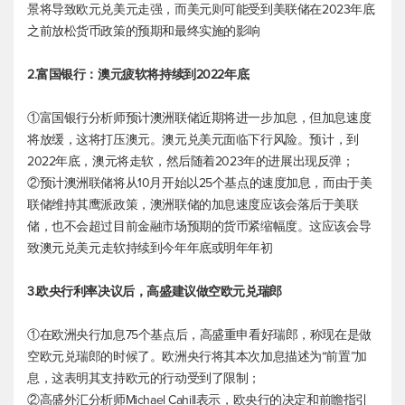
景将导致
欧元兑美元
走强，而美元则可能受到美联储在2023年底
之前放松货币政策的预期和最终实施的影响
2.富国银行：澳元疲软将持续到2022年底
①富国银行分析师预计澳洲联储近期将进一步加息，但加息速度
将放缓，这将打压澳元。
澳元兑美元
面临下行风险。预计，到
2022年底，澳元将走软，然后随着2023年的进展出现反弹；
②预计澳洲联储将从10月开始以25个基点的速度加息，而由于美
联储维持其鹰派政策，澳洲联储的加息速度应该会落后于美联
储，也不会超过目前金融市场预期的货币紧缩幅度。这应该会导
致
澳元兑美元
走软持续到今年年底或明年年初
3.欧央行利率决议后，高盛建议做空欧元兑瑞郎
①在欧洲央行加息75个基点后，高盛重申看好瑞郎，称现在是做
空欧元兑瑞郎的时候了。欧洲央行将其本次加息描述为“前置”加
息，这表明其支持欧元的行动受到了限制；
②高盛外汇分析师Michael Cahill表示，欧央行的决定和前瞻指引