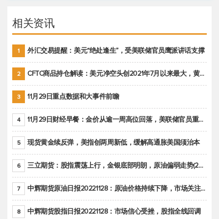
相关资讯
外汇交易提醒：美元“绝处逢生”，受美联储官员鹰派讲话支撑
1
CFTC商品持仓解读：美元净空头创2021年7月以来最大，黄金期货投机性净多头头寸减少
2
11月29日重点数据和大事件前瞻
3
11月29日财经早餐：金价从逾一周高位回落，美联储官员重申鹰派立场推动美元回升
4
现货黄金续反弹，美指创两周新低，缓解高通胀美国须治本
5
三立期货：股指震荡上行，金银底部明朗，原油偏弱走势(20221128收评)
6
中辉期货原油日报20221128：原油价格持续下降，市场关注OPEC+新一轮产能政策
7
中辉期货股指日报20221128：市场信心受挫，股指全线回调
8