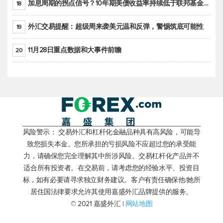
加息周期的拐点信号？10年期美债收益率持续低于联邦基金利率目标区间
18
外汇交易提醒：超级周来袭美元温和反弹，警惕筑底可能性
19
11月28日重点数据和大事件前瞻
20
风险警示： 交易外汇和杠杆化金融品种具有高风险，可能导
致您损失本金。您所承担的亏损风险不应超过您的承受能
力，请确保您完全理解其中所涉风险。交易杠杆化产品并不
适合所有投资者。在交易前，请考虑您的经验水平、投资目
标，如有必要请寻求独立财务建议。客户有责任确保他/她所
居住国法律要求允许其使用嘉盛外汇品牌提供的服务。
© 2021 嘉盛外汇 |
网站地图