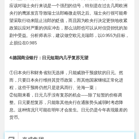
应该对瑞士央行来说是一个强烈的信号，特别是在过去几周欧洲
央行的鹰派发言导致瑞士法郎略微走弱之后。瑞士央行很可能希
望采取行动来阻止法郎的贬值，而且因为欧央行决定更快地收紧
政策以应对严重的供应冲击，那么法郎也可以从对信贷担忧的加
剧中受益。分析师表示，建议做空欧元兑瑞郎，以0.955为目标，
止损位在0.985
4.德国商业银行：日元短期内几乎复苏无望
①日本央行和财务省别无选择，只能威胁干预疲软的日元。然
而，只要日本央行维持其货币政策，而其他国家继续正常化进
程，这些干预将仍然只是逆风而行、沧海一粟；
②短期来看，日元几乎没有复苏的机会——除了短暂的价格调
整。日元要想复苏，只能靠其他央行在通胀势头减弱时考虑降
息。这种情况只可能在明年才会发生。日元仍是今年表现最差的
货币。