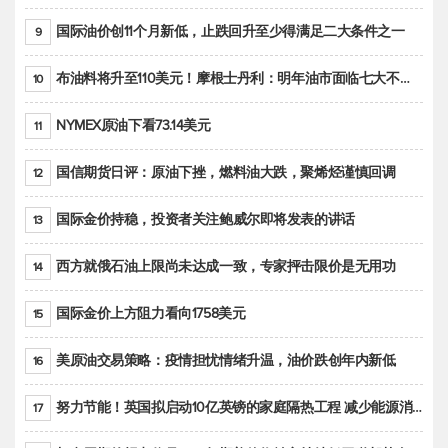
国际油价创11个月新低，止跌回升至少得满足二大条件之一
9
布油料将升至110美元！摩根士丹利：明年油市面临七大不确定性
10
NYMEX原油下看73.14美元
11
国信期货日评：原油下挫，燃料油大跌，聚烯烃谨慎回调
12
国际金价持稳，投资者关注鲍威尔即将发表的讲话
13
西方就俄石油上限尚未达成一致，专家抨击限价是无用功
14
国际金价上方阻力看向1758美元
15
美原油交易策略：疫情担忧情绪升温，油价跌创年内新低
16
努力节能！英国拟启动10亿英镑的家庭隔热工程 减少能源消耗
17