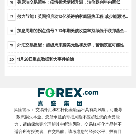
美原油交易策略：疫情担忧情绪升温，油价跌创年内新低
16
努力节能！英国拟启动10亿英镑的家庭隔热工程 减少能源消耗
17
加息周期的拐点信号？10年期美债收益率持续低于联邦基金利率目标区间
18
外汇交易提醒：超级周来袭美元温和反弹，警惕筑底可能性
19
11月28日重点数据和大事件前瞻
20
风险警示： 交易外汇和杠杆化金融品种具有高风险，可能导
致您损失本金。您所承担的亏损风险不应超过您的承受能
力，请确保您完全理解其中所涉风险。交易杠杆化产品并不
适合所有投资者。在交易前，请考虑您的经验水平、投资目