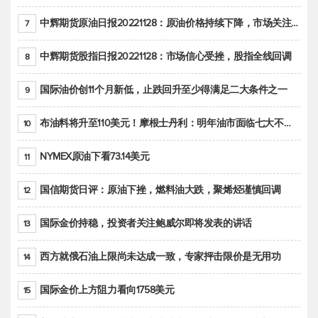
中辉期货原油日报20221128：原油价格持续下降，市场关注OPEC+新一轮产能政策
7
中辉期货股指日报20221128：市场信心受挫，股指全线回调
8
国际油价创11个月新低，止跌回升至少得满足二大条件之一
9
布油料将升至110美元！摩根士丹利：明年油市面临七大不确定性
10
NYMEX原油下看73.14美元
11
国信期货日评：原油下挫，燃料油大跌，聚烯烃谨慎回调
12
国际金价持稳，投资者关注鲍威尔即将发表的讲话
13
西方就俄石油上限尚未达成一致，专家抨击限价是无用功
14
国际金价上方阻力看向1758美元
15