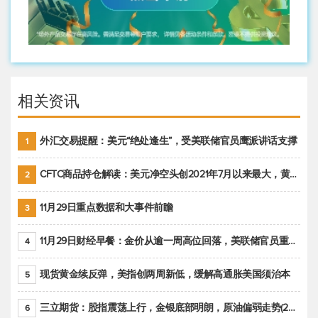
相关资讯
外汇交易提醒：美元“绝处逢生”，受美联储官员鹰派讲话支撑
1
CFTC商品持仓解读：美元净空头创2021年7月以来最大，黄金期货投机性净多头头寸减少
2
11月29日重点数据和大事件前瞻
3
11月29日财经早餐：金价从逾一周高位回落，美联储官员重申鹰派立场推动美元回升
4
现货黄金续反弹，美指创两周新低，缓解高通胀美国须治本
5
三立期货：股指震荡上行，金银底部明朗，原油偏弱走势(20221128收评)
6