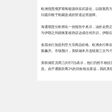
欧洲指责俄罗斯将能源供应武器化，以报复西
问题归咎于制裁造成的管道运营故障。
海通期货分析师在一份报告中表示，油价走势正
与伊朗之间就恢复核协议达成任何共识，伊朗
各国央行加息利空大宗商品价格。欧洲央行将在北
胀飙升。市场预计，美联储本月连续第三次75个
美联储官员周三(9月7日)表示，他们仍然不相
息。由于通胀距离2%的目标相去甚远，因此美