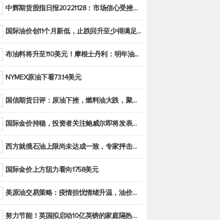
中辉期货股指日报20221128：市场信心受挫，股指全线回调
国际油价创11个月新低，止跌回升至少得满足二大条件之一
布油料将升至110美元！摩根士丹利：明年油市面临七大不确定性
NYMEX原油下看73.14美元
国信期货日评：原油下挫，燃料油大跌，聚烯烃谨慎回调
国际金价持稳，投资者关注鲍威尔即将发表的讲话
西方就俄石油上限尚未达成一致，专家抨击限价是无用功
国际金价上方阻力看向1758美元
美原油交易策略：疫情担忧情绪升温，油价跌创年内新低
努力节能！英国拟启动10亿英镑的家庭隔热工程 减少能源消耗