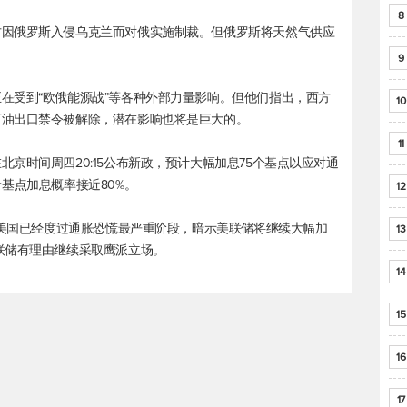
8
方因俄罗斯入侵乌克兰而对俄实施制裁。但俄罗斯将天然气供应
9
在受到“欧俄能源战”等各种外部力量影响。但他们指出，西方
10
石油出口禁令被解除，潜在影响也将是巨大的。
11
京时间周四20:15公布新政，预计大幅加息75个基点以应对通
基点加息概率接近80%。
12
信美国已经度过通胀恐慌最严重阶段，暗示美联储将继续大幅加
13
联储有理由继续采取鹰派立场。
14
15
16
17