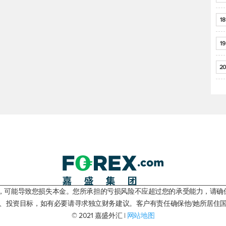
18
19
20
险，可能导致您损失本金。您所承担的亏损风险不应超过您的承受能力，请确
、投资目标，如有必要请寻求独立财务建议。客户有责任确保他/她所居住
© 2021 嘉盛外汇 |
网站地图