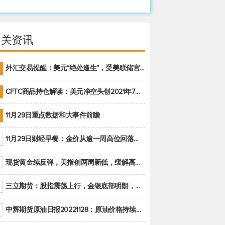
相关资讯
外汇交易提醒：美元“绝处逢生”，受美联储官员鹰派讲话支撑
CFTC商品持仓解读：美元净空头创2021年7月以来最大，黄金期货投机性净多头头寸减少
11月29日重点数据和大事件前瞻
11月29日财经早餐：金价从逾一周高位回落，美联储官员重申鹰派立场推动美元回升
现货黄金续反弹，美指创两周新低，缓解高通胀美国须治本
三立期货：股指震荡上行，金银底部明朗，原油偏弱走势(20221128收评)
中辉期货原油日报20221128：原油价格持续下降，市场关注OPEC+新一轮产能政策