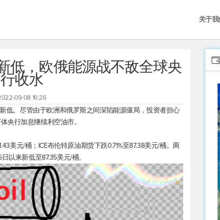
关于我
来新低，欧俄能源战不敌全球央
行收水
2022-09-08 16:26
以来新低。尽管由于欧洲和俄罗斯之间深陷能源僵局，投资者担心
济体央行加息继续利空油市。
.43美元/桶；ICE
布伦特原油
期货下跌0.71%至87.38美元/桶。两
6日以来新低至87.35美元/桶。