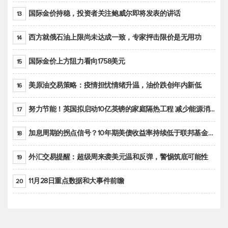
国际金价持稳，投资者关注鲍威尔即将发表的讲话
13
西方就俄石油上限尚未达成一致，专家抨击限价是无用功
14
国际金价上方阻力看向1758美元
15
美原油交易策略：疫情担忧情绪升温，油价跌创年内新低
16
努力节能！英国拟启动10亿英镑的家庭隔热工程 减少能源消耗
17
加息周期的拐点信号？10年期美债收益率持续低于联邦基金利率目标区间
18
外汇交易提醒：超级周来袭美元温和反弹，警惕筑底可能性
19
11月28日重点数据和大事件前瞻
20