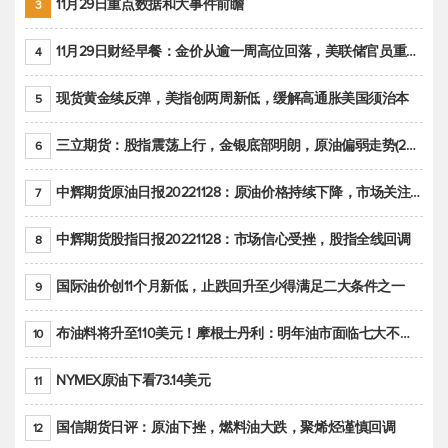
11月29日重点数据和大事件前瞻
3
11月29日财经早餐：金价从逾一周高位回落，美联储官员重申鹰派立场推动美元回升
4
现货黄金续反弹，美指创两周新低，缓解高通胀美国须治本
5
三立期货：股指震荡上行，金银底部明朗，原油偏弱走势(20221128收评)
6
中辉期货原油日报20221128：原油价格持续下降，市场关注OPEC+新一轮产能政策
7
中辉期货股指日报20221128：市场信心受挫，股指全线回调
8
国际油价创11个月新低，止跌回升至少得满足二大条件之一
9
布油料将升至110美元！摩根士丹利：明年油市面临七大不确定性
10
NYMEX原油下看73.14美元
11
国信期货日评：原油下挫，燃料油大跌，聚烯烃谨慎回调
12