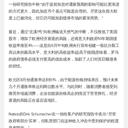
一份研究报告中称:“由于提前加息对通胀预期的影响可能比更渐进
的方式更大，因此加息75个基点可能是合理的。尽管这在很大程
度上已被消化，但它仍可能加剧债券市场的紧张局势。”
最近，通过“北溪1号”向欧洲输送天然气的中断，不仅推低了美国
股市，增加了欧洲经济衰退的风险，还将意大利政府10年期国债
收益率推至4%——这是自6月中旬欧洲央行宣布创建一项抗分裂工
具以来的最高水平。意大利的高收益率(远高于德国)意味着，罗马
的政府债券必须支付更高的借款成本，加剧了人们对其巨额债务
的担忧。
欧元区8月份通胀率达到9.1%，由于能源价格持续承压，预计未来
几个月通胀率将达到两位数水平。与此同时，随着消费者感受到
痛苦并缩减消费，企业在能源价格高企的情况下苦苦挣扎，经济
衰退的风险正在逼近该地区。
Natixis的Dirk Schumacher在一份给客户的研究报告中表示:“尽管
政府将部分‘买单’，但私营部门在这种收入冲击中受到保护的程度
是有限的。”