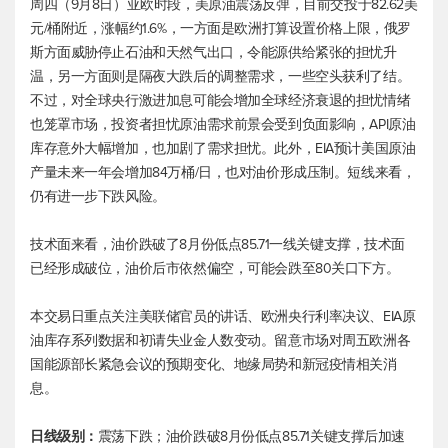
周四（9月8日）亚欧时段，
美原油
震荡反弹，目前交投于82.62美
元/桶附近，涨幅约1.6%，一方面是欧洲打算设置价格上限，俄罗
斯方面威胁停止石油和天然气出口，令能源供给紧张的担忧升
温，另一方面则是隔夜大跌后的调整需求，一些空头获利了结。
不过，对全球央行激进加息可能会增加全球经济衰退的担忧情绪
也笼罩市场，投资者担忧原油需求前景会受到负面影响，API原油
库存意外大幅增加，也加剧了需求担忧。此外，EIA预计美国原油
产量未来一年会增加84万桶/日，也对油价形成压制。短线来看，
仍有进一步下跌风险。
技术面来看，油价跌破了8月份低点85.71一线关键支撑，技术面
已经形成破位，油价后市依然偏空，可能会跌至80关口下方。
本交易日重点关注美联储官员的讲话、欧洲央行利率决议、EIA原
油库存系列数据和初请失业金人数变动。留意市场对周五欧洲各
国能源部长紧急会议的预期变化、地缘局势和新冠疫情相关消
息。
日线级别：
震荡下跌；油价跌破8月份低点85.71关键支撑后加速