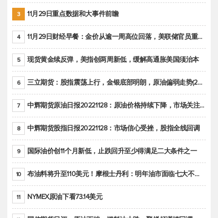
11月29日重点数据和大事件前瞻
3
11月29日财经早餐：金价从逾一周高位回落，美联储官员重申鹰派立场推动美元回升
4
现货黄金续反弹，美指创两周新低，缓解高通胀美国须治本
5
三立期货：股指震荡上行，金银底部明朗，原油偏弱走势(20221128收评)
6
中辉期货原油日报20221128：原油价格持续下降，市场关注OPEC+新一轮产能政策
7
中辉期货股指日报20221128：市场信心受挫，股指全线回调
8
国际油价创11个月新低，止跌回升至少得满足二大条件之一
9
布油料将升至110美元！摩根士丹利：明年油市面临七大不确定性
10
NYMEX原油下看73.14美元
11