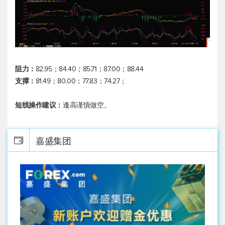
阻力：
82.95；84.40；85.71；87.00；88.44
支撑：
81.49；80.00；77.83；74.27；
短线操作建议：
逢高谨慎做空。
嘉盛集团