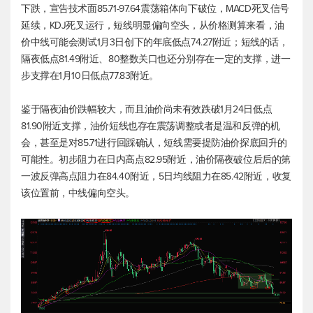
下跌，宣告技术面85.71-97.64震荡箱体向下破位，MACD死叉信号
延续，KDJ死叉运行，短线明显偏向空头，从价格测算来看，油
价中线可能会测试1月3日创下的年底低点74.27附近；短线的话，
隔夜低点81.49附近、80整数关口也还分别存在一定的支撑，进一
步支撑在1月10日低点77.83附近。
鉴于隔夜油价跌幅较大，而且油价尚未有效跌破1月24日低点
81.90附近支撑，油价短线也存在震荡调整或者是温和反弹的机
会，甚至是对85.71进行回踩确认，短线需要提防油价探底回升的
可能性。初步阻力在日内高点82.95附近，油价隔夜破位后后的第
一波反弹高点阻力在84.40附近，5日均线阻力在85.42附近，收复
该位置前，中线偏向空头。