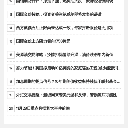
国信期货日评：原油下挫，燃料油大跌，聚烯烃谨慎回调
12
国际金价持稳，投资者关注鲍威尔即将发表的讲话
13
西方就俄石油上限尚未达成一致，专家抨击限价是无用功
14
国际金价上方阻力看向1758美元
15
美原油交易策略：疫情担忧情绪升温，油价跌创年内新低
16
努力节能！英国拟启动10亿英镑的家庭隔热工程 减少能源消耗
17
加息周期的拐点信号？10年期美债收益率持续低于联邦基金利率目标区间
18
外汇交易提醒：超级周来袭美元温和反弹，警惕筑底可能性
19
11月28日重点数据和大事件前瞻
20