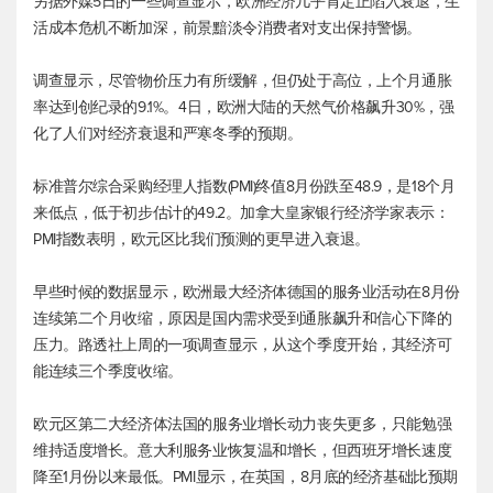
另据外媒5日的一些调查显示，欧洲经济几乎肯定正陷入衰退，生
活成本危机不断加深，前景黯淡令消费者对支出保持警惕。
调查显示，尽管物价压力有所缓解，但仍处于高位，上个月通胀
率达到创纪录的9.1%。4日，欧洲大陆的天然气价格飙升30%，强
化了人们对经济衰退和严寒冬季的预期。
标准普尔综合采购经理人指数(PMI)终值8月份跌至48.9，是18个月
来低点，低于初步估计的49.2。加拿大皇家银行经济学家表示：
PMI指数表明，欧元区比我们预测的更早进入衰退。
早些时候的数据显示，欧洲最大经济体德国的服务业活动在8月份
连续第二个月收缩，原因是国内需求受到通胀飙升和信心下降的
压力。路透社上周的一项调查显示，从这个季度开始，其经济可
能连续三个季度收缩。
欧元区第二大经济体法国的服务业增长动力丧失更多，只能勉强
维持适度增长。意大利服务业恢复温和增长，但西班牙增长速度
降至1月份以来最低。PMI显示，在英国，8月底的经济基础比预期