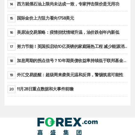
西方就俄石油上限尚未达成一致，专家抨击限价是无用功
14
国际金价上方阻力看向1758美元
15
美原油交易策略：疫情担忧情绪升温，油价跌创年内新低
16
努力节能！英国拟启动10亿英镑的家庭隔热工程 减少能源消耗
17
加息周期的拐点信号？10年期美债收益率持续低于联邦基金利率目标区间
18
外汇交易提醒：超级周来袭美元温和反弹，警惕筑底可能性
19
11月28日重点数据和大事件前瞻
20