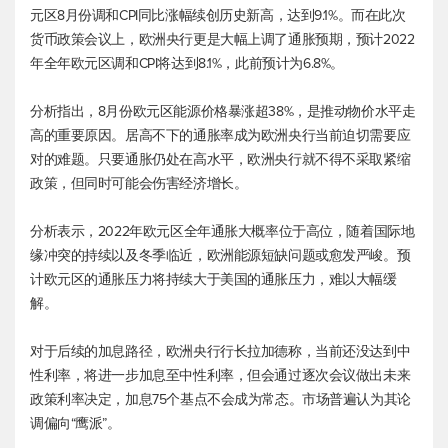
元区8月份调和CPI同比涨幅续创历史新高，达到9.1%。而在此次
货币政策会议上，欧洲央行更是大幅上调了通胀预期，预计2022
年全年欧元区调和CPI将达到8.1%，此前预计为6.8%。
分析指出，8月份欧元区能源价格暴涨超38%，是推动物价水平走
高的重要原因。居高不下的通胀率成为欧洲央行当前迫切需要应
对的难题。只要通胀仍处在高水平，欧洲央行就不得不采取紧缩
政策，但同时可能会伤害经济增长。
分析表示，2022年欧元区全年通胀大概率位于高位，随着国际地
缘冲突的持续以及冬季临近，欧洲能源短缺问题或愈发严峻。预
计欧元区的通胀压力将持续大于美国的通胀压力，难以大幅缓
解。
对于后续的加息路径，欧洲央行行长拉加德称，当前还没达到中
性利率，将进一步加息至中性利率，但会通过逐次会议做出未来
政策利率决定，加息75个基点不会成为常态。市场普遍认为其论
调偏向“鹰派”。