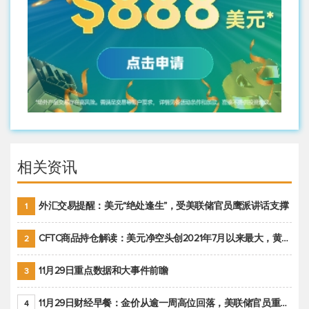
相关资讯
外汇交易提醒：美元“绝处逢生”，受美联储官员鹰派讲话支撑
1
CFTC商品持仓解读：美元净空头创2021年7月以来最大，黄金期货投机性净多头头寸减少
2
11月29日重点数据和大事件前瞻
3
11月29日财经早餐：金价从逾一周高位回落，美联储官员重申鹰派立场推动美元回升
4