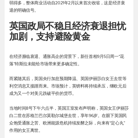
弱得多，整体商业活动自2021年2月以来首次收缩，这是经济衰
退的明确信号。
英国政局不稳且经济衰退担忧
加剧，支持避险黄金
在经济濒临衰退、通胀高企的背景下，新任首相9月5日周一“花
落”特斯拉未能给市场带来更多确定性。
而紧随其后，英国央行加息预期降温、英国伊丽莎白女王去世等
利空消息又接踵而来。市场预计，英镑料将持续承压，继欧元后
成为又一个对美元跌破平价的货币。
当地时间8号下午六点半，英国王室发布声明称，英国女王伊丽莎
白二世在苏格兰巴尔莫勒尔城堡去世，享年96岁。在眼下英国民
众饱受通胀之苦、欧洲能源危机持续发酵之际，向来有“定心丸”
作用的女王离世。