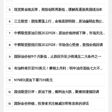
现货黄金续反弹，美指创两周新低，缓解高通胀美国须治本
5
三立期货：股指震荡上行，金银底部明朗，原油偏弱走势(20221128收评)
6
中辉期货原油日报20221128：原油价格持续下降，市场关注OPEC+新一轮产能政策
7
中辉期货股指日报20221128：市场信心受挫，股指全线回调
8
国际油价创11个月新低，止跌回升至少得满足二大条件之一
9
布油料将升至110美元！摩根士丹利：明年油市面临七大不确定性
10
NYMEX原油下看73.14美元
11
国信期货日评：原油下挫，燃料油大跌，聚烯烃谨慎回调
12
国际金价持稳，投资者关注鲍威尔即将发表的讲话
13