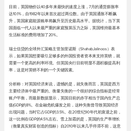
目前，英国物价以40多年来最快的速度上涨，7月的通货膨胀率
达10.1%，自1982年以来首次超过两位数。由于英国通胀不断飙
升，英国家庭能源账单将飙升至历史最高水平。据统计，当下英
国面临一代人以来最严重的家庭预算压力之际，英国维持最基本
生活标准的费用增加了20%。
瑞士信贷的全球外汇策略主管加里诺斯（ShahabJalinoos）表
示，如果英国想要吸引足够多的外国投资者资本来支持英镑，就
需要一个更高的利率环境。但英国央行目前明显不愿积极提高利
率，这是对英镑不利的一个关键因素。
分析称：对英国经济来说，遗憾的是，就失衡而言，英国是西方
主要经济体中最严重的。衡量失衡的一个很好的综合指标是经常
账户平衡，而最新数据显示，英国目前的赤字相当于国内生产总
值(GDP)的8%。在金融危机爆发之前，这种失衡曾导致英国经济
出现问题，当时它占GDP的3.5%。在20世纪90年代初衰退之前，
这一比例在GDP的4.5%左右。雪上加霜的是，英国的生产率增长
（衡量真实财富创造的指标）自2010年以来几乎停滞不前，这意