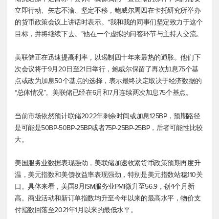
立即行动、矢志不渝、坚定不移，鲍威尔周四在卡托研究所举办
的货币政策会议上讲话时表示。“我和我的同事们坚定致力于这个
目标，并将继续下去。”他在一个虚拟的问答环节与主持人交流。
美联储正在迅速提高利率，以遏制四十年来最热的通胀。他们下
次会议将于9月20日至21日举行，鲍威尔保留了再次加息75个基
点或改为加息50个基点的选择，表示最终决定取决于经济数据的
“总体情况”。美联储已经在6月和7月连续两次加息75个基点。
当前市场依然预计联储2022年剩余时间或加息125BP，预期路径
是可能是50BP-50BP-25BP或者75P-25BP-25BP，后者可能性比较
大。
美国服务业数据表现强劲，美联储加速收紧货币政策预期再度升
温，
美元指数
和美债收益率表现强劲，特别是
美元指数
站稳110关
口。具体来看，美国8月ISM服务业PMI微升至56.9，创4个月新
高。商业活动和新订单指数均升至今年以来的最高水平，物价支
付指数回落至2021年1月以来的最低水平。