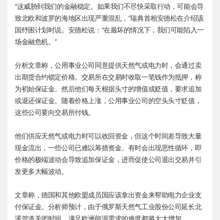
“这威胁到我们的金融稳定。如果我们不尽快采取行动，可能会导
致北欧和波罗的海地区出现严重混乱，”瑞典首相安德松在介绍该
国纾困计划时说。安德松说：“在最坏的情况下，我们可能陷入一
场金融危机。”
分析文章称，公用事业公司同意提供天然气或电力时，会通过卖
出期货合约锁定价格。交易所在交易时收取一笔钱作为抵押，称
为初始保证金。然后他们每天根据头寸的增值或贬值，要求追加
或退还保证金。随着价格上涨，公用事业公司的空头头寸贬值，
这些公司要向交易所付钱。
他们供应天然气或电力时可以收回资金，但这个时间差导致大量
现金流出，一些公司已难以筹措资金。有时会出现恶性循环，即
价格的极端波动会导致追加保证金，进而促使公司退出交易并引
发更多大幅波动。
文章称，德国和其他欧盟成员国应该拿出资金来帮助电力企业支
付保证金。分析师预计，由于俄罗斯天然气工业股份公司延长北
溪管道关闭时间，满足欧洲能源需求的难度都将大大增加。