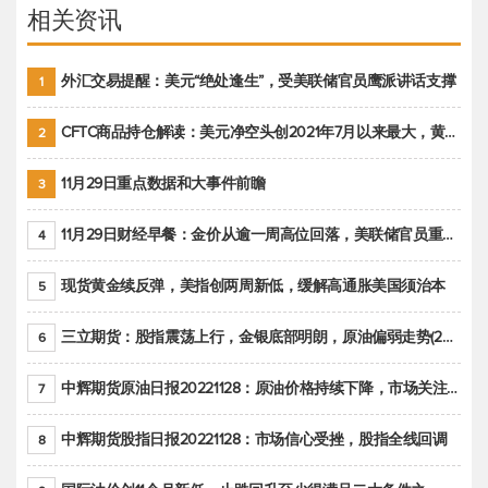
相关资讯
外汇交易提醒：美元“绝处逢生”，受美联储官员鹰派讲话支撑
1
CFTC商品持仓解读：美元净空头创2021年7月以来最大，黄金期货投机性净多头头寸减少
2
11月29日重点数据和大事件前瞻
3
11月29日财经早餐：金价从逾一周高位回落，美联储官员重申鹰派立场推动美元回升
4
现货黄金续反弹，美指创两周新低，缓解高通胀美国须治本
5
三立期货：股指震荡上行，金银底部明朗，原油偏弱走势(20221128收评)
6
中辉期货原油日报20221128：原油价格持续下降，市场关注OPEC+新一轮产能政策
7
中辉期货股指日报20221128：市场信心受挫，股指全线回调
8