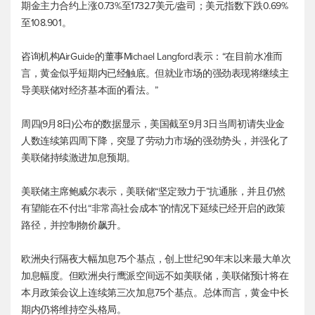
期金主力合约上涨0.73%至1732.7美元/盎司；
美元指数
下跌0.69%
至108.901。
咨询机构AirGuide的董事Michael Langford表示：“在目前水准而
言，黄金似乎短期内已经触底。但就业市场的强劲表现将继续主
导美联储对经济基本面的看法。”
周四(9月8日)公布的数据显示，美国截至9月3日当周初请失业金
人数连续第四周下降，突显了劳动力市场的强劲势头，并强化了
美联储持续激进加息预期。
美联储主席鲍威尔表示，美联储“坚定致力于”抗通胀，并且仍然
有望能在不付出“非常高社会成本”的情况下延续已经开启的政策
路径，并控制物价飙升。
欧洲央行隔夜大幅加息75个基点，创上世纪90年末以来最大单次
加息幅度。但欧洲央行鹰派空间远不如美联储，美联储预计将在
本月政策会议上连续第三次加息75个基点。总体而言，黄金中长
期内仍将维持空头格局。