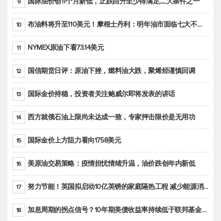
国际油价创11个月新低，止跌回升至少得满足二大条件之一
9
布油料将升至110美元！摩根士丹利：明年油市面临七大不确定性
10
NYMEX原油下看73.14美元
11
国信期货日评：原油下挫，燃料油大跌，聚烯烃谨慎回调
12
国际金价持稳，投资者关注鲍威尔即将发表的讲话
13
西方就俄石油上限尚未达成一致，专家抨击限价是无用功
14
国际金价上方阻力看向1758美元
15
美原油交易策略：疫情担忧情绪升温，油价跌创年内新低
16
努力节能！英国拟启动10亿英镑的家庭隔热工程 减少能源消耗
17
加息周期的拐点信号？10年期美债收益率持续低于联邦基金利率目标区间
18