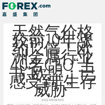
天然气价格
较前10年涨
约12倍！欧
洲金属行业
40名CEO“上
书”欧盟：已
感受到“生存
威胁”
2022-09-09 11:25