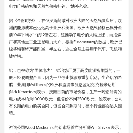
电力价格确实和天然气价格挂钩。”她补充称。
据《金融时报》，在俄罗斯削减对欧洲大陆的天然气供应后，欧
洲的能源成本已远远高于亚洲和美国。欧洲天然气价格已飙升至
前10年平均水平的12倍左右，这推动了电价的大幅上涨，而冶炼
厂和其他重工业正是电力大户。根据Eurometaux的数据，欧洲已
经将铝和锌产能削减一半左右，这些金属主要用于汽车、飞机和
镀锌钢。
铝，也被称为“固体电力”，铝冶炼厂属于高度能源密集型的，一
般不轻易调整产量，因为一旦停止就很难重新启动。生产铝的希
腊工业集团Mytilineos的欧洲和监管事务总监尼克·克拉米达斯
(Nick Keramidas)表示，按照目前的市场价格，生产一吨铝所需的
电力成本约为10000欧元，但售价不到2500欧元。他表示，公司
有长期的电力购买合同，但当合同到期时，整个行业都会陷入困
境。
咨询公司Wood Mackenzie的铝市场首席分析师Ami Shivkar表示，