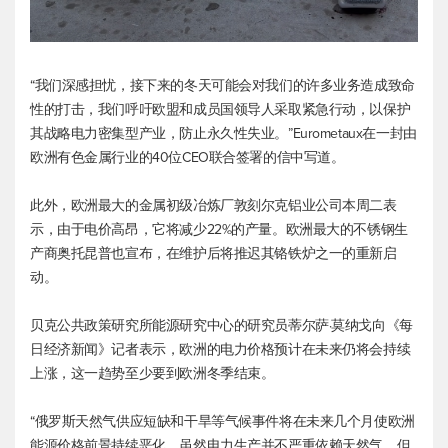
“我们深感担忧，接下来的冬天可能会对我们的许多业务造成致命
性的打击，我们呼吁欧盟和成员国领导人采取紧急行动，以保护
其战略电力密集型产业，防止永久性失业。”Eurometaux在一封由
欧洲有色金属行业的40位CEO联合签署的信中写道。
此外，欧洲最大的金属初级冶炼厂敦刻尔克铝业公司本周二表
示，由于电价高昂，它将减少22%的产量。欧洲最大的不锈钢生
产商奥托昆普也宣布，在维护后将推迟其铬铁炉之一的重新启
动。
贝克公共政策研究所能源研究中心的研究员蒂尔萨·莫纳戈向《每
日经济新闻》记者表示，欧洲的电力价格预计在未来仍将会持续
上涨，这一趋势至少要到欧洲冬季结束。
“俄罗斯天然气供应短缺和干旱等气候事件将在未来几个月使欧洲
能源价格前景持续恶化。虽然电力生产并不严重依赖天然气，但