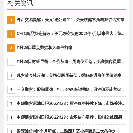
相关资讯
外汇交易提醒：美元“绝处逢生”，受美联储官员鹰派讲话支撑
1
CFTC商品持仓解读：美元净空头创2021年7月以来最大，黄金期货投机性净多头头寸减少
2
11月29日重点数据和大事件前瞻
3
11月29日财经早餐：金价从逾一周高位回落，美联储官员重申鹰派立场推动美元回升
4
现货黄金续反弹，美指创两周新低，缓解高通胀美国须治本
5
三立期货：股指震荡上行，金银底部明朗，原油偏弱走势(20221128收评)
6
中辉期货原油日报20221128：原油价格持续下降，市场关注OPEC+新一轮产能政策
7
中辉期货股指日报20221128：市场信心受挫，股指全线回调
8
国际油价创11个月新低，止跌回升至少得满足二大条件之一
9