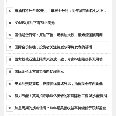
布油料将升至110美元！摩根士丹利：明年油市面临七大不确定性
10
NYMEX原油下看73.14美元
11
国信期货日评：原油下挫，燃料油大跌，聚烯烃谨慎回调
12
国际金价持稳，投资者关注鲍威尔即将发表的讲话
13
西方就俄石油上限尚未达成一致，专家抨击限价是无用功
14
国际金价上方阻力看向1758美元
15
美原油交易策略：疫情担忧情绪升温，油价跌创年内新低
16
努力节能！英国拟启动10亿英镑的家庭隔热工程 减少能源消耗
17
加息周期的拐点信号？10年期美债收益率持续低于联邦基金利率目标区间
18