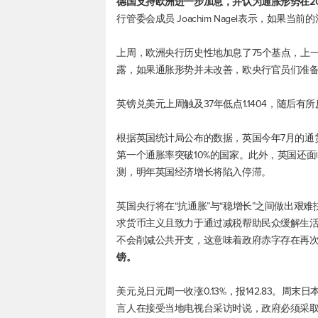
德国支持欧洲进一步加息，并认为通胀形势在20
行管委会成员 Joachim Nagel表示，如
上周，欧洲央行历史性地加息了75个基点，上一
露，如果通胀形势并未改善，欧央行官员们准备
英镑兑美元
上周触及37年低点1.1404，随后有所反
根据英国统计局公布的数据，英国今年7月的通货膨
第一个通胀率突破10%的国家。此外，英国还面
测，明年英国经济增长将陷入停滞。
英国央行将在“抗通胀”与“稳增长”之间做出艰
求货币主义且致力于通过减税帮助民众缓解生
不会削减公共开支，这意味着政府赤字存在再
镑。
美元兑日元
周一收涨0.13%，报142.83。
言人在接受当地电视台采访时说，政府必须采