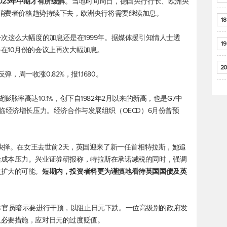
23年中期才有所缓解
。当地时间周日，德国央行行长、欧洲央
果当前的消费者价格趋势持续下去，欧洲央行将需要继续加息。
18
次这么大幅度的加息还是在1999年。据媒体援引知情人士透
19
在10月份的会议上再次大幅加息。
20
弹，周一收涨0.82%，报1.1680。
胀率高达10.1%，创下自1982年2月以来的新高，也是G7中
临经济增长压力。经济合作与发展组织（OECD）6月份曾预
难抉择。在女王去世前2天，英国迎来了新一任首相特拉斯，她追
活成本压力。兴业证券研报称，特拉斯在承诺减税的同时，强调
次扩大的可能。
短期内，投资者料更为谨慎地看待英国国债及英
周末日本官员暗示要进行干预，以阻止日元下跌。一位高级别的政府发
取必要措施，应对日元的过度贬值。