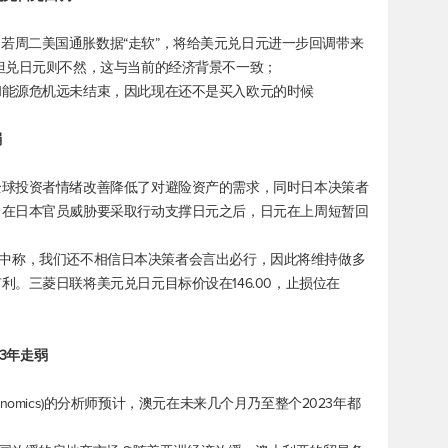
v表示，若周二美国通胀数据“走软”，将给
美元兑日元
进一步回调带来
但兑日元则不然，这与当前的经济背景不一致；
和能源危机远未结束，因此现在还不是买入欧元的时候
弱
全球投资者情绪改善降低了对避险资产的需求，同时日本决策者
。在日本官员威胁要采取行动支撑日元之后，日元在上周短暂回
份报告中称，我们还不相信日本决策者会言出必行，因此将维持做多
有利。三菱日联将
美元兑日元
目标价设在146.00，止损位在
23年走弱
conomics)的分析师预计，澳元在未来几个月乃至整个2023年都