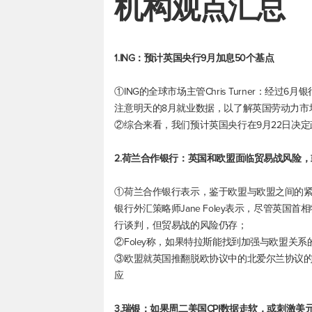
机构观点汇总
1.ING：预计英国央行9月加息50个基点
①ING的全球市场主管Chris Turner：
注意明天的8月就业数据，以了解英国劳动力市
②综合来看，我们预计英国央行在9月22日决定
2.荷兰合作银行：英国和欧盟面临贸易战风险
①荷兰合作银行表示，鉴于欧盟与欧盟之间的
银行外汇策略师Jane Foley表示，尽管英
行谈判，但贸易战的风险仍存；
②Foley称，如果特拉斯能找到加强与欧盟关
③欧盟就英国推翻脱欧协议中的北爱尔兰协议
应
3.瑞银：如果周二美国CPI数据走软，或刺激
美