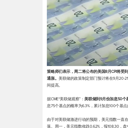
策略师们表示，周二将公布的美国8月CPI将
通胀。
美联储的政策制定部门预计将在9月20-21
间提高。
据CME“美联储观察”：
美联储到9月份加息50个
息75个基点的概率为6.3%，累计加息100个基点
由于对美联储激进行动的预期，
美元指数
一直在
落。周一，
美元指数
收跌0.62%，报108.30，