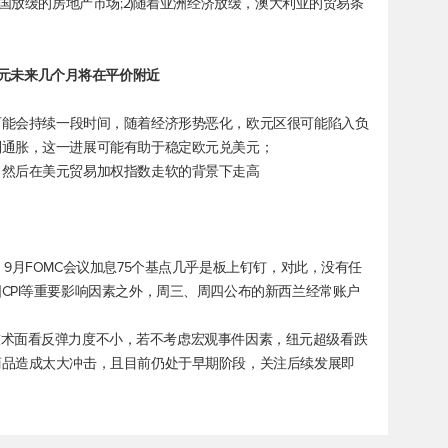
该国放缓的房地产市场;2)随着亚洲经济放缓，澳大利亚的贸易条
元
未来几个月将在平价附近
可能会持续一段时间，随着经济形势恶化，欧元区很可能陷入负
制通胀，这一进展可能有助于稳定
欧元兑美元
；
，然后在美元贸易加权指数走软的背景下走高
9月FOMC会议加息75个基点几乎是板上钉钉，对此，没有任
CPI等重要影响因素之外，周三、周四公布的新西兰经常账户
6，从技术面看反弹力度不小，若不考虑宏观事件因素，纽元超级看跌
商品造成太大冲击，且目前仍处于早期阶段，关注后续发展即