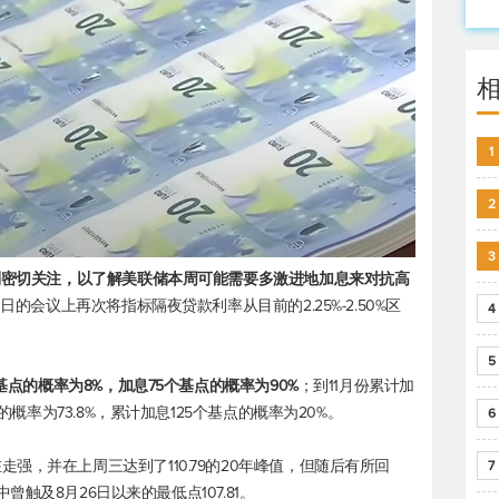
1
2
3
受到密切关注，以了解美联储本周可能需要多激进地加息来对抗高
日的会议上再次将指标隔夜贷款利率从目前的2.25%-2.50%区
4
5
基点的概率为8%，加息75个基点的概率为90%
；到11月份累计加
的概率为73.8%，累计加息125个基点的概率为20%。
6
走强，并在上周三达到了110.79的20年峰值，但随后有所回
7
盘中曾触及8月26日以来的最低点107.81。