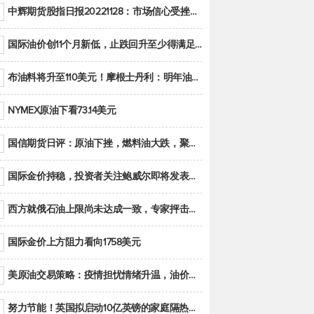
中辉期货股指日报20221128：市场信心受挫，股指全线回调
国际油价创11个月新低，止跌回升至少得满足二大条件之一
布油料将升至110美元！摩根士丹利：明年油市面临七大不确定性
NYMEX原油下看73.14美元
国信期货日评：原油下挫，燃料油大跌，聚烯烃谨慎回调
国际金价持稳，投资者关注鲍威尔即将发表的讲话
西方就俄石油上限尚未达成一致，专家抨击限价是无用功
国际金价上方阻力看向1758美元
美原油交易策略：疫情担忧情绪升温，油价跌创年内新低
努力节能！英国拟启动10亿英镑的家庭隔热工程 减少能源消耗