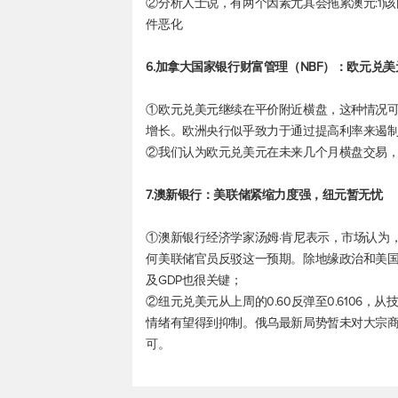
②分析人士说，有两个因素尤其会拖累澳元:1)
件恶化
6.加拿大国家银行财富管理（NBF）：
欧元兑美
①
欧元兑美元
继续在平价附近横盘，这种情况
增长。欧洲央行似乎致力于通过提高利率来遏
②我们认为
欧元兑美元
在未来几个月横盘交易
7.澳新银行：美联储紧缩力度强，纽元暂无忧
①澳新银行经济学家汤姆·肯尼表示，市场认为，
何美联储官员反驳这一预期。除地缘政治和美国
及GDP也很关键；
②
纽元兑美元
从上周的0.60反弹至0.610
情绪有望得到抑制。俄乌最新局势暂未对大宗
可。