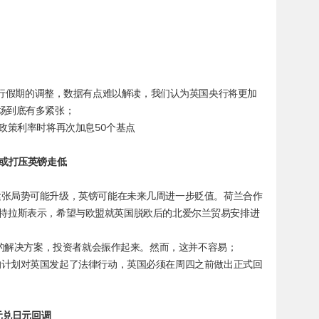
经过6月银行假期的调整，数据有点难以解读，我们认为英国央行将更加
场到底有多紧张；
政策利率时将再次加息50个基点
，或打压英镑走低
紧张局势可能升级，英镑可能在未来几周进一步贬值。荷兰合作
国首相特拉斯表示，希望与欧盟就英国脱欧后的北爱尔兰贸易安排进
系的解决方案，投资者就会振作起来。然而，这并不容易；
的计划对英国发起了法律行动，英国必须在周四之前做出正式回
元兑日元
回调