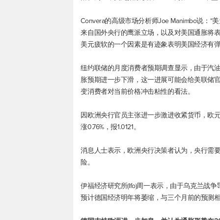
Convera的高级市场分析师Joe Manim
来自国外央行的鹰派立场，以及对美国通胀将表明
美元疲软的一个因素是有迹象表明美国经济有弹
纽约联储的月度消费者预期调查显示，由于汽油
胀预期进一步下滑，这一进展可能会给美联储官
变消费者对当前价格冲击粘性的看法。
因欧洲央行官员主张进一步激进收紧货币，
欧
涨0.76%，报1.0121。
消息人士表示，欧洲央行决策者认为，央行需要
险。
伊福经济研究所(Ifo)周一表示，由于乌克兰
预计德国经济明年将萎缩，与三个月前的预测