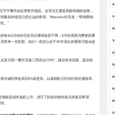
8
bo说：“美元节节攀升的走势暂作喘息。这背后主要是风险情绪的改善，
9
最坏的情况已经过去的希望。”Manimbo补充道：“帮助限制
性。”
10
价格从6月份的历史高点继续急剧下降，8月份美国消费者的通
11
员带来一些安慰，他们一直担心处于40年高位的通胀可能会改
12
元兑美元
周一攀升至逾三周高位1.0197，随后有所回落，最后收
13
14
将关键利率提高到2%或更高，以遏制欧元区创纪录的通胀风
15
战争导致能源成本急剧上升，浇灭了防疫封锁结束后的复苏希望，
16
相悖。
17