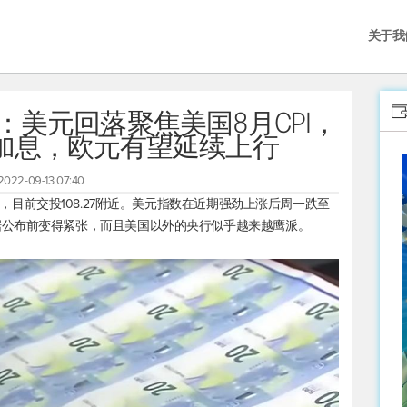
关于我
：美元回落聚焦美国8月CPI，
加息，欧元有望延续上行
2022-09-13 07:40
，目前交投108.27附近。
美元指数
在近期强劲上涨后周一跌至
据公布前变得紧张，而且美国以外的央行似乎越来越鹰派。