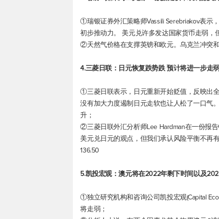
①瑞银证券外汇策略师Vassili Serebriako
初步推动力。 美元兑许多发达国家货币走弱，
②天然气价格在支撑英镑和欧元。乌克兰冲突
4.三菱日联：日元恢复跌势跌 预计将进一步走
①三菱日联表示，日元重新开始贬值，反映出
没有加大力度遏制日元走软也让人松了一口气
升；
②三菱日联外汇分析师Lee Hardman在一
美元兑日元
的观点，但我们承认风险平衡不再
136.50
5.凯投宏观：澳元将在2022年剩下时间以及20
①独立研究机构和咨询公司凯投宏观(Capital E
将走弱；