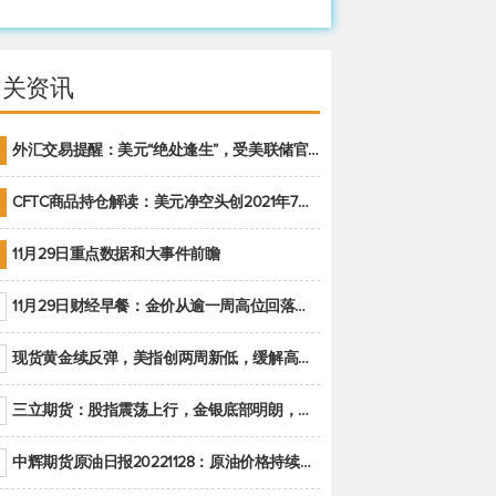
相关资讯
外汇交易提醒：美元“绝处逢生”，受美联储官员鹰派讲话支撑
CFTC商品持仓解读：美元净空头创2021年7月以来最大，黄金期货投机性净多头头寸减少
11月29日重点数据和大事件前瞻
11月29日财经早餐：金价从逾一周高位回落，美联储官员重申鹰派立场推动美元回升
现货黄金续反弹，美指创两周新低，缓解高通胀美国须治本
三立期货：股指震荡上行，金银底部明朗，原油偏弱走势(20221128收评)
中辉期货原油日报20221128：原油价格持续下降，市场关注OPEC+新一轮产能政策