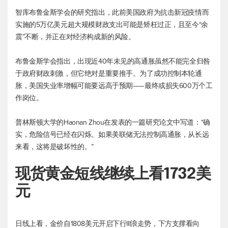
智库布鲁金斯学会的研究指出，此前美国政府为抗击新冠疫情而
实施的5万亿美元超大规模财政支出可能是矫枉过正，且至今“余
震”不断，并正在对经济构成新的风险。
布鲁金斯学会指出，出现近40年未见的高通胀虽然不能完全归咎
于政府财政刺激，但它绝对是重要推手。为了成功控制本轮通
胀，美国失业率增幅可能要远高于预期——最终或损失600万个工
作岗位。
普林斯顿大学的Haonan Zhou在发表的一篇研究论文中写道：“确
实，危险信号已经在闪烁。如果美联储无法控制高通胀，从长远
来看，这将是破坏性的。”
现货黄金
短线继续上看1732美
元
日线上看，金价自1808美元开启下行III浪走势，下方支撑看向