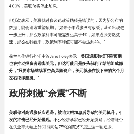
4.00%，美联储将停止加息。
但沃勒表示，美联储过多谈论政策路径是错误的，因为新公布的
数据可能会迅速重塑预期，“如果今年通胀没有放缓，甚至出现进
一步上升，那么政策利率可能需要远高于4%，如果通胀突然减
速，那么在我看来，政策利率峰值可能不会达到4%。”
荷兰合作银行外汇主管Jane Foley表示，
美国通胀数据下降预期
也在推动投资者远离美元，但这可能只是多头获利了结的组成部
分，“只要市场继续看空高风险资产，美元就会在接下来的六个月
左右继续坚挺。”
政府刺激“余震”不断
美联储对高通胀反应迟滞，被迫大幅加息后导致的美元飙升，引
发的冲击已经开始显现。
不少经济学家已经开始质疑，经济能否
在失业率大幅上升(可能高达7.5%)的情况下度过这一轮通胀。