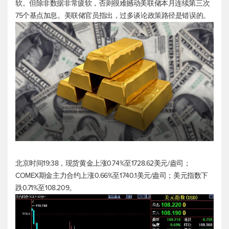
软。但除非数据非常疲软，否则很难撼动美联储本月连续第三次
75个基点加息。美联储官员指出，过多谈论政策路径是错误的。
北京时间19:38，
现货黄金
上涨0.74%至1728.62美元/盎司；
COMEX期金主力合约上涨0.66%至1740.1美元/盎司；
美元指数
下
跌0.71%至108.209。