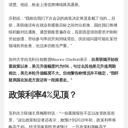
清楚。他说，租金上涨也将继续推高通胀。
沃勒说：“我相信我们下次会议的政策决定将是直截了当的......目
前，美联储没有在就业和通胀目标之间作出权衡，因此我们将继
续积极对抗通胀。通货膨胀普遍存在，其原因是强劲需求才刚刚
开始放缓，劳动参与率回升则持续滞后。供应链问题可能在某些
领域有所改善，但总体仍相当严重。”
加州大学伯克利分校教授Maurice Obstfeld表示，
自美联储开始收
紧政策以来，美元升值幅度约为15%，与过去其他美元升值周期
相比，美元本轮升值幅度不大。但他警告称情况并不稳定，“我怀
疑美国在加息方面还有一段路要走。”
政策利率4%见顶？
克利夫兰联储主席梅斯特说：“一份通胀报告不足以改变政策前
景。”这位政策制定者还表示，她预计到2023年初，政策利率将
略高于4%。经济学家和投资者预计，一旦政策利率略高于