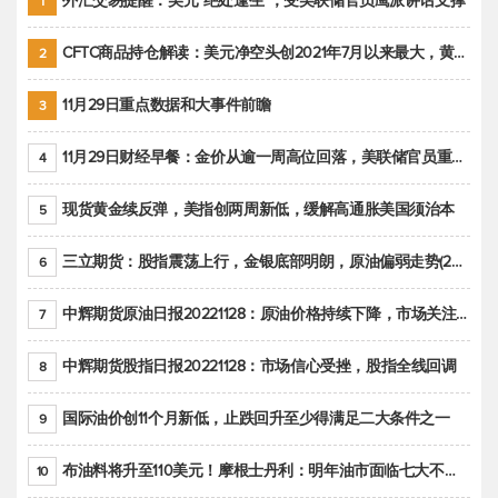
外汇交易提醒：美元“绝处逢生”，受美联储官员鹰派讲话支撑
1
CFTC商品持仓解读：美元净空头创2021年7月以来最大，黄金期货投机性净多头头寸减少
2
11月29日重点数据和大事件前瞻
3
11月29日财经早餐：金价从逾一周高位回落，美联储官员重申鹰派立场推动美元回升
4
现货黄金续反弹，美指创两周新低，缓解高通胀美国须治本
5
三立期货：股指震荡上行，金银底部明朗，原油偏弱走势(20221128收评)
6
中辉期货原油日报20221128：原油价格持续下降，市场关注OPEC+新一轮产能政策
7
中辉期货股指日报20221128：市场信心受挫，股指全线回调
8
国际油价创11个月新低，止跌回升至少得满足二大条件之一
9
布油料将升至110美元！摩根士丹利：明年油市面临七大不确定性
10