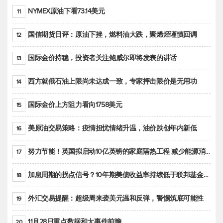
NYMEX原油下看73.14美元
11
国信期货日评：原油下挫，燃料油大跌，聚烯烃谨慎回调
12
国际金价持稳，投资者关注鲍威尔即将发表的讲话
13
西方就俄石油上限尚未达成一致，专家抨击限价是无用功
14
国际金价上方阻力看向1758美元
15
美原油交易策略：疫情担忧情绪升温，油价跌创年内新低
16
努力节能！英国拟启动10亿英镑的家庭隔热工程 减少能源消耗
17
加息周期的拐点信号？10年期美债收益率持续低于联邦基金利率目标区间
18
外汇交易提醒：超级周来袭美元温和反弹，警惕筑底可能性
19
11月28日重点数据和大事件前瞻
20