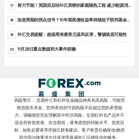
努力节能！英国拟启动10亿英镑的家庭隔热工程 减少能源消耗
17
加息周期的拐点信号？10年期美债收益率持续低于联邦基金利率目标区间
18
外汇交易提醒：超级周来袭美元温和反弹，警惕筑底可能性
19
11月28日重点数据和大事件前瞻
20
风险警示： 交易外汇和杠杆化金融品种具有高风险，可能导
致您损失本金。您所承担的亏损风险不应超过您的承受能
力，请确保您完全理解其中所涉风险。交易杠杆化产品并不
适合所有投资者。在交易前，请考虑您的经验水平、投资目
标，如有必要请寻求独立财务建议。客户有责任确保他/她所
居住国法律要求允许其使用嘉盛外汇品牌提供的服务。