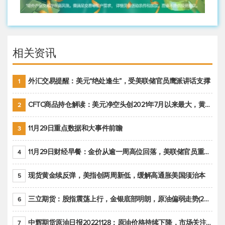
相关资讯
外汇交易提醒：美元“绝处逢生”，受美联储官员鹰派讲话支撑
1
CFTC商品持仓解读：美元净空头创2021年7月以来最大，黄金期货投机性净多头头寸减少
2
11月29日重点数据和大事件前瞻
3
11月29日财经早餐：金价从逾一周高位回落，美联储官员重申鹰派立场推动美元回升
4
现货黄金续反弹，美指创两周新低，缓解高通胀美国须治本
5
三立期货：股指震荡上行，金银底部明朗，原油偏弱走势(20221128收评)
6
中辉期货原油日报20221128：原油价格持续下降，市场关注OPEC+新一轮产能政策
7