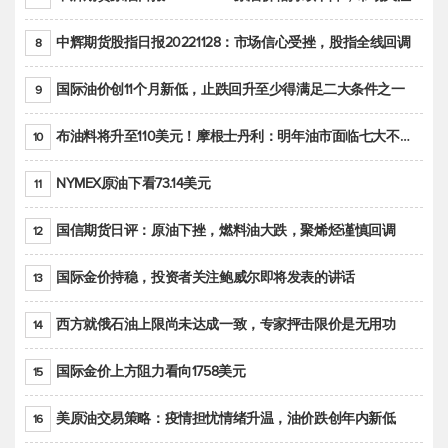
中辉期货股指日报20221128：市场信心受挫，股指全线回调
8
国际油价创11个月新低，止跌回升至少得满足二大条件之一
9
布油料将升至110美元！摩根士丹利：明年油市面临七大不确定性
10
NYMEX原油下看73.14美元
11
国信期货日评：原油下挫，燃料油大跌，聚烯烃谨慎回调
12
国际金价持稳，投资者关注鲍威尔即将发表的讲话
13
西方就俄石油上限尚未达成一致，专家抨击限价是无用功
14
国际金价上方阻力看向1758美元
15
美原油交易策略：疫情担忧情绪升温，油价跌创年内新低
16