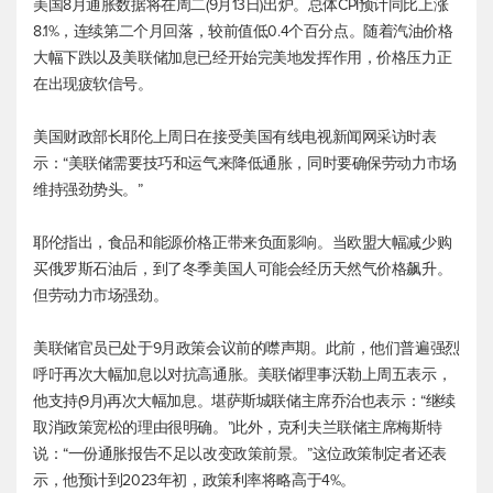
美国8月通胀数据将在周二(9月13日)出炉。总体CPI预计同比上涨
8.1%，连续第二个月回落，较前值低0.4个百分点。随着汽油价格
大幅下跌以及美联储加息已经开始完美地发挥作用，价格压力正
在出现疲软信号。
美国财政部长耶伦上周日在接受美国有线电视新闻网采访时表
示：“美联储需要技巧和运气来降低通胀，同时要确保劳动力市场
维持强劲势头。”
耶伦指出，食品和能源价格正带来负面影响。当欧盟大幅减少购
买俄罗斯石油后，到了冬季美国人可能会经历天然气价格飙升。
但劳动力市场强劲。
美联储官员已处于9月政策会议前的噤声期。此前，他们普遍强烈
呼吁再次大幅加息以对抗高通胀。美联储理事沃勒上周五表示，
他支持(9月)再次大幅加息。堪萨斯城联储主席乔治也表示：“继续
取消政策宽松的理由很明确。”此外，克利夫兰联储主席梅斯特
说：“一份通胀报告不足以改变政策前景。”这位政策制定者还表
示，他预计到2023年初，政策利率将略高于4%。