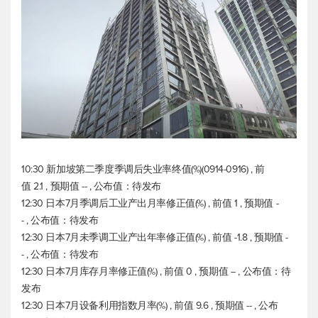
10:30 新加坡第二季度季调后失业率终值(%)(0914-0916) , 前
值 2.1 , 预期值 -- , 公布值：待发布
12:30 日本7月季调后工业产出月率修正值(%) , 前值 1 , 预期值 -
- , 公布值：待发布
12:30 日本7月未季调工业产出年率修正值(%) , 前值 -1.8 , 预期值 -
- , 公布值：待发布
12:30 日本7月库存月率修正值(%) , 前值 0 , 预期值 -- , 公布值：待
发布
12:30 日本7月设备利用指数月率(%) , 前值 9.6 , 预期值 -- , 公布