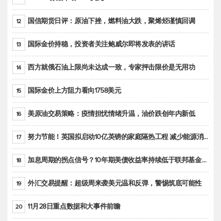
国信期货日评：原油下挫，燃料油大跌，聚烯烃谨慎回调
12
国际金价持稳，投资者关注鲍威尔即将发表的讲话
13
西方就俄石油上限尚未达成一致，专家抨击限价是无用功
14
国际金价上方阻力看向1758美元
15
美原油交易策略：疫情担忧情绪升温，油价跌创年内新低
16
努力节能！英国拟启动10亿英镑的家庭隔热工程 减少能源消耗
17
加息周期的拐点信号？10年期美债收益率持续低于联邦基金利率目标区间
18
外汇交易提醒：超级周来袭美元温和反弹，警惕筑底可能性
19
11月28日重点数据和大事件前瞻
20