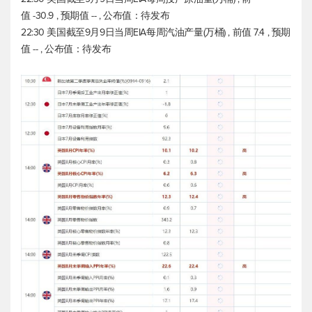
值 -30.9 , 预期值 -- , 公布值：待发布
22:30 美国截至9月9日当周EIA每周汽油产量(万桶) , 前值 7.4 , 预期
值 -- , 公布值：待发布