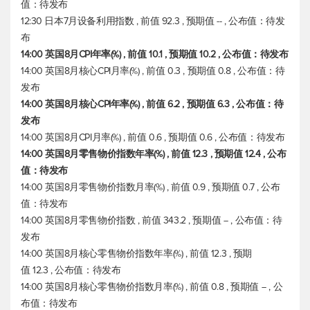
值：待发布
12:30 日本7月设备利用指数 , 前值 92.3 , 预期值 -- , 公布值：待发
布
14:00 英国8月CPI年率(%) , 前值 10.1 , 预期值 10.2 , 公布值：待发布
14:00 英国8月核心CPI月率(%) , 前值 0.3 , 预期值 0.8 , 公布值：待
发布
14:00 英国8月核心CPI年率(%) , 前值 6.2 , 预期值 6.3 , 公布值：待
发布
14:00 英国8月CPI月率(%) , 前值 0.6 , 预期值 0.6 , 公布值：待发布
14:00 英国8月零售物价指数年率(%) , 前值 12.3 , 预期值 12.4 , 公布
值：待发布
14:00 英国8月零售物价指数月率(%) , 前值 0.9 , 预期值 0.7 , 公布
值：待发布
14:00 英国8月零售物价指数 , 前值 343.2 , 预期值 -- , 公布值：待
发布
14:00 英国8月核心零售物价指数年率(%) , 前值 12.3 , 预期
值 12.3 , 公布值：待发布
14:00 英国8月核心零售物价指数月率(%) , 前值 0.8 , 预期值 -- , 公
布值：待发布