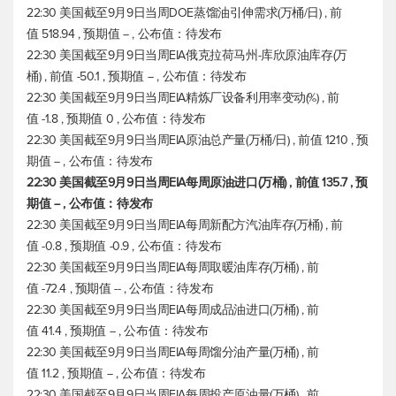
22:30 美国截至9月9日当周DOE蒸馏油引伸需求(万桶/日) , 前
值 518.94 , 预期值 -- , 公布值：待发布
22:30 美国截至9月9日当周EIA俄克拉荷马州-库欣原油库存(万
桶) , 前值 -50.1 , 预期值 -- , 公布值：待发布
22:30 美国截至9月9日当周EIA精炼厂设备利用率变动(%) , 前
值 -1.8 , 预期值 0 , 公布值：待发布
22:30 美国截至9月9日当周EIA原油总产量(万桶/日) , 前值 1210 , 预
期值 -- , 公布值：待发布
22:30 美国截至9月9日当周EIA每周原油进口(万桶) , 前值 135.7 , 预
期值 -- , 公布值：待发布
22:30 美国截至9月9日当周EIA每周新配方汽油库存(万桶) , 前
值 -0.8 , 预期值 -0.9 , 公布值：待发布
22:30 美国截至9月9日当周EIA每周取暖油库存(万桶) , 前
值 -72.4 , 预期值 -- , 公布值：待发布
22:30 美国截至9月9日当周EIA每周成品油进口(万桶) , 前
值 41.4 , 预期值 -- , 公布值：待发布
22:30 美国截至9月9日当周EIA每周馏分油产量(万桶) , 前
值 11.2 , 预期值 -- , 公布值：待发布
22:30 美国截至9月9日当周EIA每周投产原油量(万桶) , 前