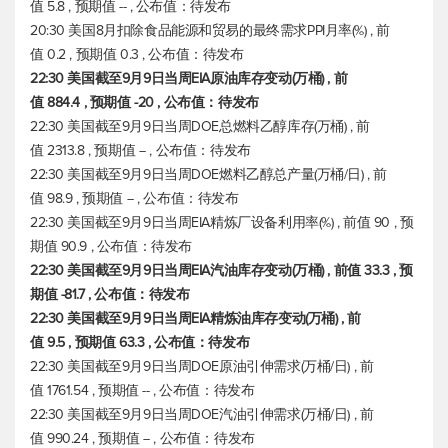
值 5.8 , 预期值 -- , 公布值：待发布
20:30 美国8月扣除食品能源和贸易的最终需求PPI月率(%) , 前
值 0.2 , 预期值 0.3 , 公布值：待发布
22:30 美国截至9月9日当周EIA原油库存变动(万桶) , 前
值 884.4 , 预期值 -20 , 公布值：待发布
22:30 美国截至9月9日当周DOE总燃料乙醇库存(万桶) , 前
值 2313.8 , 预期值 -- , 公布值：待发布
22:30 美国截至9月9日当周DOE燃料乙醇总产量(万桶/日) , 前
值 98.9 , 预期值 -- , 公布值：待发布
22:30 美国截至9月9日当周EIA精炼厂设备利用率(%) , 前值 90 , 预
期值 90.9 , 公布值：待发布
22:30 美国截至9月9日当周EIA汽油库存变动(万桶) , 前值 33.3 , 预
期值 -81.7 , 公布值：待发布
22:30 美国截至9月9日当周EIA精炼油库存变动(万桶) , 前
值 9.5 , 预期值 63.3 , 公布值：待发布
22:30 美国截至9月9日当周DOE原油引伸需求(万桶/日) , 前
值 1761.54 , 预期值 -- , 公布值：待发布
22:30 美国截至9月9日当周DOE汽油引伸需求(万桶/日) , 前
值 990.24 , 预期值 -- , 公布值：待发布