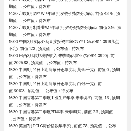
期值 -- , 公布值：待发布
14:30 印度8月燃料WPI年率-批发物价指数分项(%) , 前值 43.75 , 预
期值 -- , 公布值：待发布
14:30 印度8月制造业WPI年率-批发物价指数分项(%) , 前值 8.16 , 预
期值 -- , 公布值：待发布
15:00 中国8月实际外商直接投资年率CNY-YTD(%)(0914-0919几点
不定) , 前值 17.3 , 预期值 -- , 公布值：待发布
15:00 巴西8月联邦税收收入-未季调(亿雷亚尔)(0914-0920) , 前
值 2025.88 , 预期值 -- , 公布值：待发布
15:30 中国9月14日上期所每日仓单变动-黄金(千克) , 前值 0 , 预期
值 -- , 公布值：待发布
15:30 中国9月14日上期所每日仓单变动-白银(千克) , 前
值 30108 , 预期值 -- , 公布值：待发布
16:30 中国香港第二季度工业生产年率-未季调(%) , 前值 -1.3 , 预期
值 -- , 公布值：待发布
16:30 中国香港第二季度PPI年率-未季调(%) , 前值 2.3 , 预期值 -
- , 公布值：待发布
16:30 英国7月DCLG房价指数年率(%) , 前值 7.8 , 预期值 -- , 公布