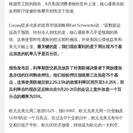
根据劳工部的报告，8月美国消费者物价意外上涨，核心通胀在租
金和医疗保健价格攀升的情况下加速。
Corpay驻多伦多的首席市场策略师Karl Schamotta说：“该数据远
远高于预期。特别令人担忧的是，核心通胀率几乎是预期的两
倍。这将使暂时性通胀的想法暂时搁浅，并使美国公债收益率和
美元大幅上涨。
最关键的是，我们现在看到的是下周出现75个基
点加息的机率几乎是百分百。
”
报告发布后，利率期货交易员放弃了对美联储决策者下周放缓加
息步伐的任何剩余押注。他们纷纷押注连续第三次加息75个基
点，这将使美联储目前2.25-2.5%的政策利率区间升至3-3.25%，而
且利率合约现在还反映出在9月20-21日的会议上意外加息一个百
分点的概率为35%。
欧元兑美元
周二收跌1.52%，报0.9967。
欧元兑美元
周一日曾触及
1.0197的近一个月高点。在过去17个交易日中，
欧元兑美元
有16个
交易日低于平价。欧元区经济放缓，持续成为欧元的一大利空。