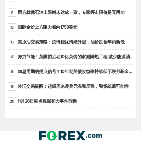
西方就俄石油上限尚未达成一致，专家抨击限价是无用功
14
国际金价上方阻力看向1758美元
15
美原油交易策略：疫情担忧情绪升温，油价跌创年内新低
16
努力节能！英国拟启动10亿英镑的家庭隔热工程 减少能源消耗
17
加息周期的拐点信号？10年期美债收益率持续低于联邦基金利率目标区间
18
外汇交易提醒：超级周来袭美元温和反弹，警惕筑底可能性
19
11月28日重点数据和大事件前瞻
20