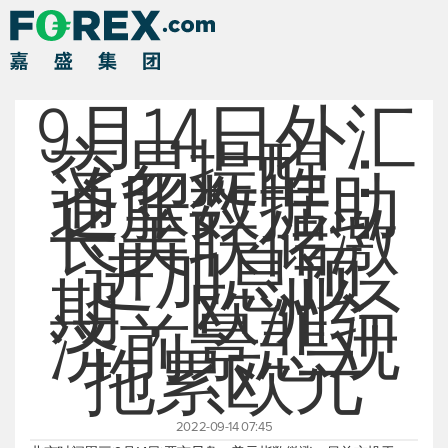
9月14日外汇
交易提醒：
通胀数据助
长美联储激
进加息预
期，欧洲经
济前景悲观
拖累欧元
2022-09-14 07:45