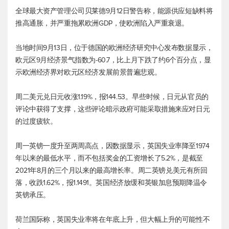
全球最大资产管理公司贝莱德9月12日警告称，能源供应短缺料将
推高通胀，并严重拖累欧洲GDP，使欧洲陷入严重衰退。
当地时间9月13日，位于德国的欧洲经济研究中心发布数据显示，
欧元区9月经济景气指数为-60.7，比上月下跌了约6个百分点，显
示欧洲经济界对欧元区经济发展前景普遍悲观。
周二
美元兑日元
收涨1.19%，报144.53。早些时候，日元从官员的
评论中获得了支撑，这些评论暗示政府可能采取措施来应对日元
的过度疲软。
周一英镑一度升至两周高点，因数据显示，英国失业率降至1974
年以来的最低水平，而不包括奖金的工资增长了5.2%，是截至
2021年8月的三个月以来的最高增长率。周二
英镑兑美元
有所回
落，收跌1.62%，报1.1491。英国经济放缓和英银加息预期降温令
英镑承压。
荷兰国际称，英国失业率将在年底上升，但大幅上升的可能性不