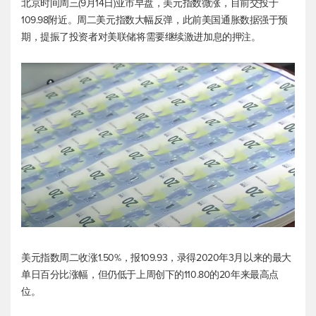
北京时间周三(9月14日)亚市早盘，
美元指数
微涨，目前交投于
109.98附近。周二
美元指数
大幅反弹，此前美国通胀数据强于预
期，提振了投资者对美联储将需要继续激进加息的押注。
美元指数
周二收涨1.50%，报109.93，录得2020年3月以来的最大
单日百分比涨幅，但仍低于上周创下的110.80的20年来最高点
位。