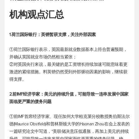
机构观点汇总
1.荷兰国际银行：英镑暂获支撑，关注外部因素
①荷兰国际银行表示，英国最新就业数据基本上符合普遍预期，
并确认英国就业市场仍然相当紧张；
②对英国央行来说，最关键的是工资增长持续加速可能意味着更
激进的紧缩措施。料英镑仍然受到外部驱动因素的影响，继续获
得支撑。
2.前IMF经济学家：美元的持续升值，可能导致一连串发展中国家
面临更严重的债务问题
①前IMF首席经济学家、现任加州大学柏克莱分校教授奥伯斯法尔
德(Maurice Obstfeld)和普林斯顿大学的Haonan Zhou在会上发表的
一篇研究论文中写道，“美联储决意压低通胀，再加上美元的持续
升值，可能导致一连串发展中国家面临更严重的债务问题。确