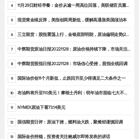
11月29日财经早餐：金价从逾一周高位回落，美联储官员重申鹰派立场推动美元回升
4
现货黄金续反弹，美指创两周新低，缓解高通胀美国须治本
5
三立期货：股指震荡上行，金银底部明朗，原油偏弱走势(20221128收评)
6
中辉期货原油日报20221128：原油价格持续下降，市场关注OPEC+新一轮产能政策
7
中辉期货股指日报20221128：市场信心受挫，股指全线回调
8
国际油价创11个月新低，止跌回升至少得满足二大条件之一
9
布油料将升至110美元！摩根士丹利：明年油市面临七大不确定性
10
NYMEX原油下看73.14美元
11
国信期货日评：原油下挫，燃料油大跌，聚烯烃谨慎回调
12
国际金价持稳，投资者关注鲍威尔即将发表的讲话
13